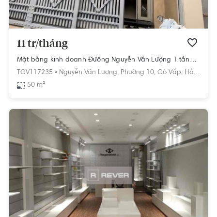
11 tr/tháng
Mặt bằng kinh doanh Đường Nguyễn Văn Lượng 1 tầng diện tích 50m²
TGV117235 •
Nguyễn Văn Lượng,
Phường 10,
Gò Vấp,
Hồ Chí Minh
50 m²