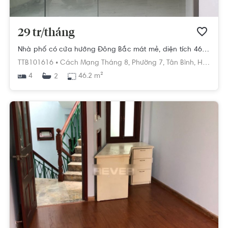
29 tr/tháng
Nhà phố có cửa hướng Đông Bắc mát mẻ, diện tích 46.2m2 rộng thoáng.
TTB101616 •
Cách Mạng Tháng 8,
Phường 7,
Tân Bình,
Hồ Chí Minh
4
46.2 m²
2