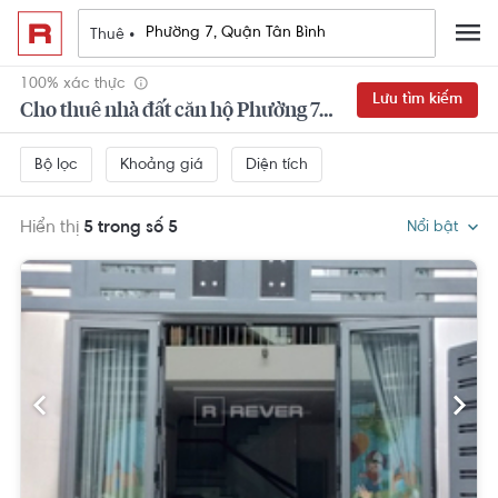
Thuê •
100% xác thực
Lưu tìm kiếm
Cho thuê nhà đất căn hộ Phường 7, Quận Tân Bình
Khoảng giá
Diện tích
Bộ lọc
Hiển thị
5 trong số 5
Nổi bật