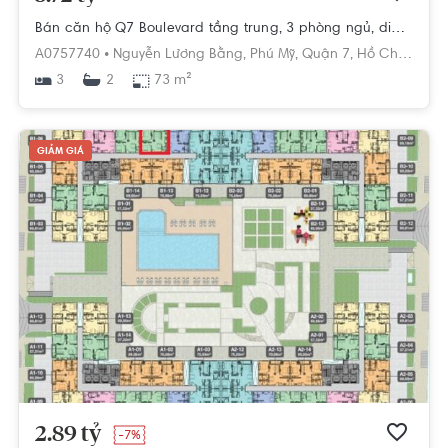
Bán căn hộ Q7 Boulevard tầng trung, 3 phòng ngủ, diện tích 73m2, chưa bàn giao.
A0757740 •
Nguyễn Lương Bằng,
Phú Mỹ,
Quận 7,
Hồ Chí Minh
3
73 m²
2
GIẢM GIÁ
2.89 tỷ
-7%