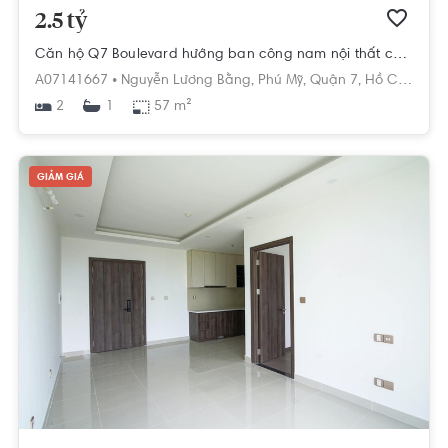
2.5 tỷ
Căn hộ Q7 Boulevard hướng ban công nam nội thất cơ bản diện tích 57m².
A07141667 •
Nguyễn Lương Bằng,
Phú Mỹ,
Quận 7,
Hồ Chí Minh
2
57 m²
1
GIẢM GIÁ