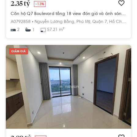
2.35 tỷ
-13%
Căn hộ Q7 Boulevard tầng 18 view đón gió và ánh sáng tốt, nội thất cơ bản.
A0792858 •
Nguyễn Lương Bằng,
Phú Mỹ,
Quận 7,
Hồ Chí Minh
2
57.21 m²
1
GIẢM GIÁ