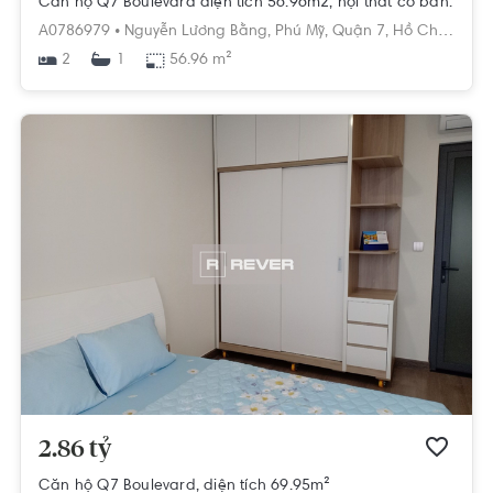
Căn hộ Q7 Boulevard diện tích 56.96m2, nội thất cơ bản.
A0786979 •
Nguyễn Lương Bằng,
Phú Mỹ,
Quận 7,
Hồ Chí Minh
2
56.96 m²
1
2.86 tỷ
Căn hộ Q7 Boulevard, diện tích 69.95m²