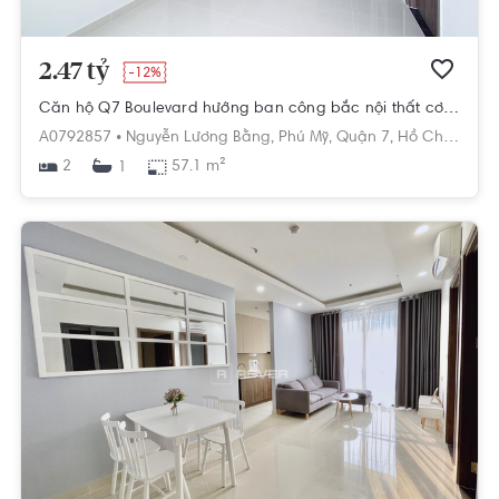
2.47 tỷ
-12%
Căn hộ Q7 Boulevard hướng ban công bắc nội thất cơ bản diện tích 57.1m²
A0792857 •
Nguyễn Lương Bằng,
Phú Mỹ,
Quận 7,
Hồ Chí Minh
2
57.1 m²
1