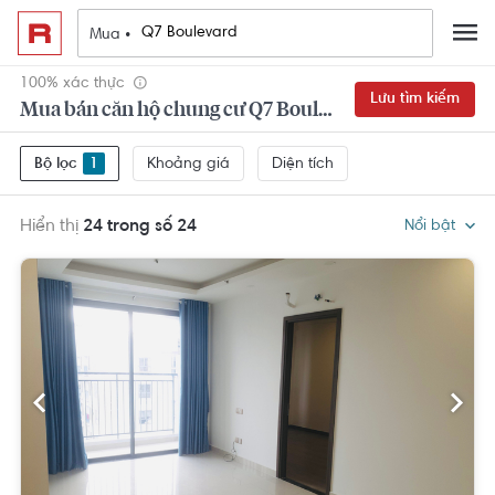
Mua •
100% xác thực
Lưu tìm kiếm
Mua bán căn hộ chung cư Q7 Boulevard Quận 7 đẹp,
Khoảng giá
Diện tích
Bộ lọc
1
Hiển thị
24 trong số 24
Nổi bật