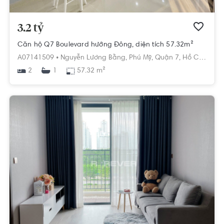
3.2 tỷ
Căn hộ Q7 Boulevard hướng Đông, diện tích 57.32m²
A07141509 •
Nguyễn Lương Bằng,
Phú Mỹ,
Quận 7,
Hồ Chí Minh
2
57.32 m²
1