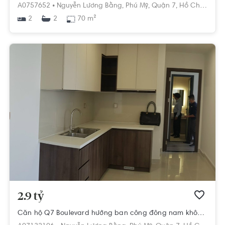
A0757652 •
Nguyễn Lương Bằng,
Phú Mỹ,
Quận 7,
Hồ Chí Minh
2
70 m²
2
2.9 tỷ
Căn hộ Q7 Boulevard hướng ban công đông nam không có nội thất diện tích 69.7m²