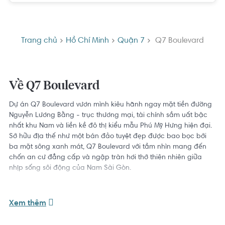
Trang chủ
Hồ Chí Minh
Quận 7
Q7 Boulevard
Về Q7 Boulevard
Dự án Q7 Boulevard vươn mình kiêu hãnh ngay mặt tiền đường
Nguyễn Lương Bằng - trục thương mại, tài chính sầm uất bậc
nhất khu Nam và liền kề đô thị kiểu mẫu Phú Mỹ Hưng hiện đại.
Sở hữu địa thế như một bán đảo tuyệt đẹp được bao bọc bởi
ba mặt sông xanh mát, Q7 Boulevard với tầm nhìn mang đến
chốn an cư đẳng cấp và ngập tràn hơi thở thiên nhiên giữa
nhịp sống sôi động của Nam Sài Gòn.
+ Dự án Q7 Boulevard Hưng Thịnh tọa lạc trên tuyến đường 15B
Xem thêm
nối Nguyễn Lương Bằng, chỉ 1km kết nối trực tiếp khu dân cư với
khu đô thị Phú Mỹ Hưng