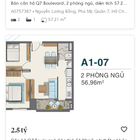
Bán căn hộ Q7 Boulevard, 2 phòng ngủ, diện tích 57.21m2, ban công hướng Tây
A0757387 •
Nguyễn Lương Bằng,
Phú Mỹ,
Quận 7,
Hồ Chí Minh
2
57.21 m²
1
2.5 tỷ