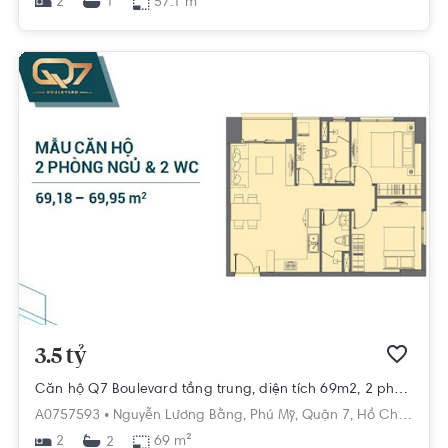
2
57.1 m²
1
3.5 tỷ
Căn hộ Q7 Boulevard tầng trung, diện tích 69m2, 2 phòng ngủ
A0757593 •
Nguyễn Lương Bằng,
Phú Mỹ,
Quận 7,
Hồ Chí Minh
2
69 m²
2