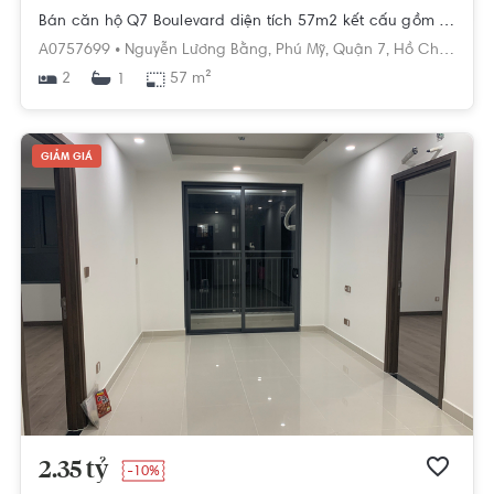
Bán căn hộ Q7 Boulevard diện tích 57m2 kết cấu gồm 2 phòng ngủ, ban công hướng Bắc
A0757699 •
Nguyễn Lương Bằng,
Phú Mỹ,
Quận 7,
Hồ Chí Minh
2
57 m²
1
GIẢM GIÁ
2.35 tỷ
-10%