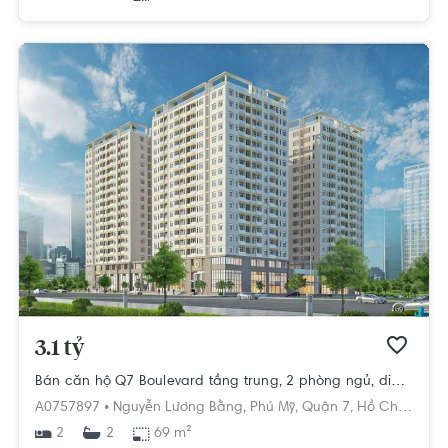
3.1 tỷ
Bán căn hộ Q7 Boulevard tầng trung, 2 phòng ngủ, diện tích 69m2, chưa bàn giao.
A0757897 •
Nguyễn Lương Bằng,
Phú Mỹ,
Quận 7,
Hồ Chí Minh
2
69 m²
2