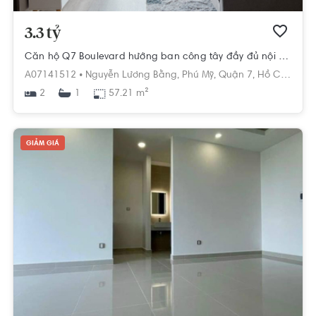
3.3 tỷ
Căn hộ Q7 Boulevard hướng ban công tây đầy đủ nội thất diện tích 57.21m²
A07141512 •
Nguyễn Lương Bằng,
Phú Mỹ,
Quận 7,
Hồ Chí Minh
2
57.21 m²
1
GIẢM GIÁ