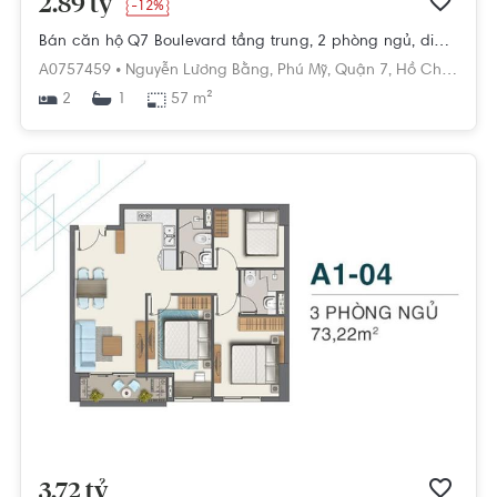
2.89 tỷ
-12%
Bán căn hộ Q7 Boulevard tầng trung, 2 phòng ngủ, diện tích 57m2, ban công hướng Bắc
A0757459 •
Nguyễn Lương Bằng,
Phú Mỹ,
Quận 7,
Hồ Chí Minh
2
57 m²
1
3.72 tỷ