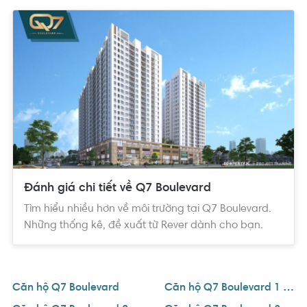
+ Từ trung tâm Quận 1 có thể di chuyển đến dự án dễ dàng
theo 2 con đường Huỳnh Tấn Phát và Nguyễn Hữu Thọ, sau đó
rẽ vào đường Phạm Hữu Lầu.
+ Trục đường Nguyễn Tấn Phát, Nguyễn Hữu Thọ chạy song
song với dự án tạo kết nối thuận lợi về miền Đông, miền Tây và
khu du lịch sinh thái biển Cần Giờ.
+ Dự án Q7 Boulevard Hưng Thịnh chỉ cách khu đô thị Thủ
Thiêm 6km, Phú Mỹ Hưng 2km, Cầu Phú Mỹ 2km, chợ Bến Thành
7km.
Không những thế, đường đến Quận 2 thông qua cầu Phú Mỹ
Đánh giá chi tiết về Q7 Boulevard
cũng là 1 điểm cộng cho dự án khi ngày nay tuyến đường cao
Tìm hiểu nhiều hơn về môi trường tại Q7 Boulevard.
tốc TP.HCM - Long Thành - Dầu Giây đã đi vào hoạt động. Hơn
Những thống kê, đề xuất từ Rever dành cho bạn.
nữa, cư dân sống tại đây còn được tận hưởng một môi trường
sống tron lành khi dự án nằm cạnh bờ sông Phú Xuân luôn lộng
gió và những công viên cây xanh tự nhiên bao quanh dự án.
Căn hộ Q7 Boulevard
Căn hộ Q7 Boulevard 1 phòng ngủ
Bên cạnh đó, dự án Q7 Boulevard sở hữu một hệ thống tiện ích