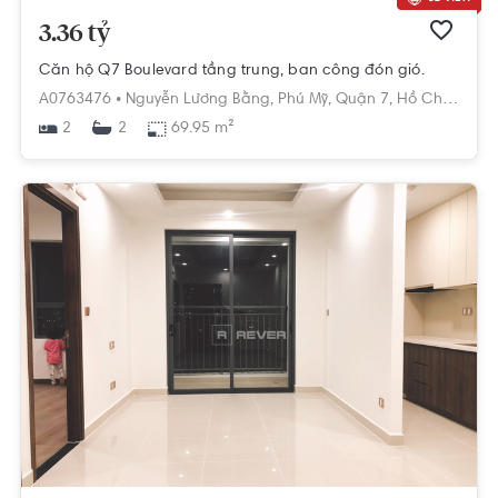
3.36 tỷ
Căn hộ Q7 Boulevard tầng trung, ban công đón gió.
A0763476 •
Nguyễn Lương Bằng,
Phú Mỹ,
Quận 7,
Hồ Chí Minh
2
69.95 m²
2