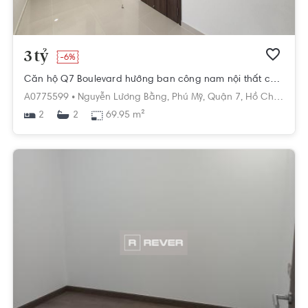
3 tỷ
-6%
Căn hộ Q7 Boulevard hướng ban công nam nội thất cơ bản diện tích 69.95m²
A0775599 •
Nguyễn Lương Bằng,
Phú Mỹ,
Quận 7,
Hồ Chí Minh
2
69.95 m²
2