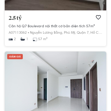
2.5 tỷ
Căn hộ Q7 Boulevard nội thất cơ bản diện tích 57m²
A07113062 •
Nguyễn Lương Bằng,
Phú Mỹ,
Quận 7,
Hồ Chí Minh
2
57 m²
1
GIẢM GIÁ