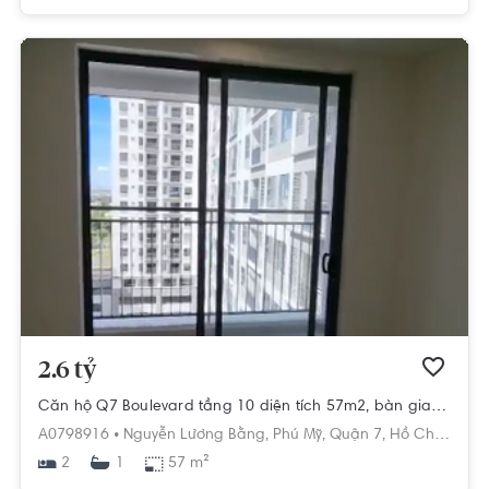
2.6 tỷ
Căn hộ Q7 Boulevard tầng 10 diện tích 57m2, bàn giao nội thất cơ bản.
A0798916 •
Nguyễn Lương Bằng,
Phú Mỹ,
Quận 7,
Hồ Chí Minh
2
57 m²
1