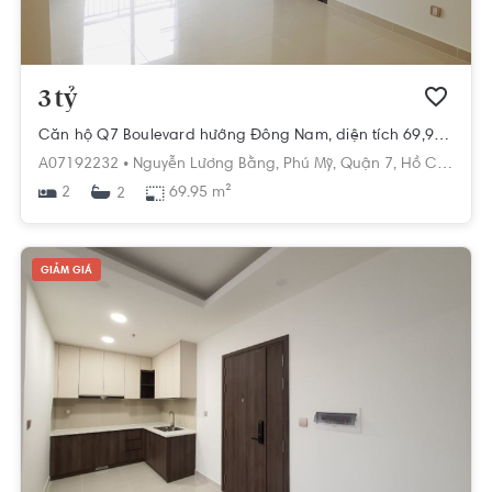
3 tỷ
Căn hộ Q7 Boulevard hướng Đông Nam, diện tích 69,95 m²
A07192232 •
Nguyễn Lương Bằng,
Phú Mỹ,
Quận 7,
Hồ Chí Minh
2
69.95 m²
2
GIẢM GIÁ