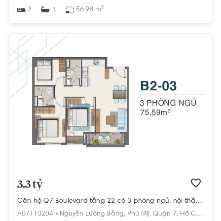
2
56.98 m²
1
3.3 tỷ
Căn hộ Q7 Boulevard tầng 22 có 3 phòng ngủ, nội thất cơ bản.
A07110204 •
Nguyễn Lương Bằng,
Phú Mỹ,
Quận 7,
Hồ Chí Minh