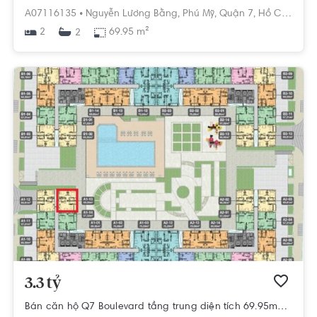
A07116135 •
Nguyễn Lương Bằng,
Phú Mỹ,
Quận 7,
Hồ Chí Minh
2
69.95 m²
2
3.3 tỷ
Bán căn hộ Q7 Boulevard tầng trung diện tích 69.95m2, ban công hướng Đông