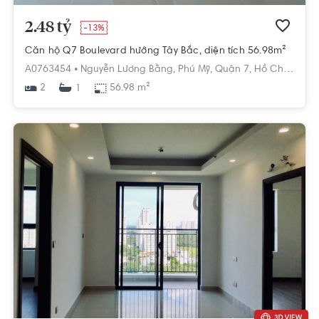
2.48 tỷ
-13%
Căn hộ Q7 Boulevard hướng Tây Bắc, diện tích 56.98m²
A0763454 •
Nguyễn Lương Bằng,
Phú Mỹ,
Quận 7,
Hồ Chí Minh
2
56.98 m²
1