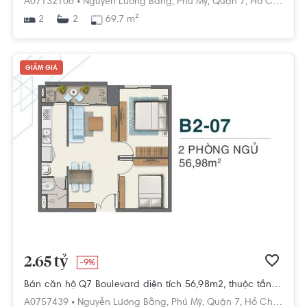
A07132106 •
Nguyễn Lương Bằng,
Phú Mỹ,
Quận 7,
Hồ Chí Minh
2
69.7 m²
2
GIẢM GIÁ
2.65 tỷ
-9%
Bán căn hộ Q7 Boulevard diện tích 56,98m2, thuộc tầng cao, ban câu hướng Bắc, view đẹp
A0757439 •
Nguyễn Lương Bằng,
Phú Mỹ,
Quận 7,
Hồ Chí Minh