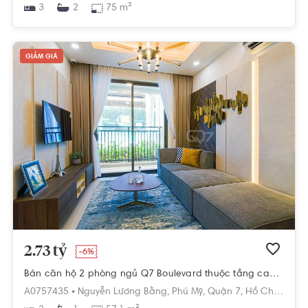
3
75 m²
2
GIẢM GIÁ
2.73 tỷ
-6%
Bán căn hộ 2 phòng ngủ Q7 Boulevard thuộc tầng cao, diện tích 57.1m2
A0757435 •
Nguyễn Lương Bằng,
Phú Mỹ,
Quận 7,
Hồ Chí Minh