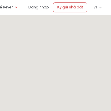
ề Rever
Đăng nhập
Ký gửi nhà đất
VI