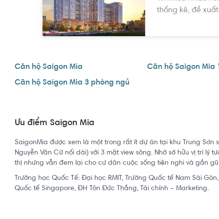
thống kê, đề xuất
Căn hộ Saigon Mia
Căn hộ Saigon Mia 
Căn hộ Saigon Mia 3 phòng ngủ
Ưu điểm Saigon Mia
SaigonMia được xem là một trong rất ít dự án tại khu Trung Sơn sở
Nguyễn Văn Cừ nối dài) với 3 mặt view sông. Nhờ sở hữu vị trí lý 
thị nhưng vẫn đem lại cho cư dân cuộc sống tiện nghi và gần gũi
Trường học Quốc Tế: Đại học RMIT, Trường Quốc tế Nam Sài Gòn,
Quốc tế Singapore, ĐH Tôn Đức Thắng, Tài chính – Marketing.