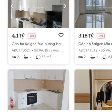
4.1 tỷ
3.15 tỷ
-5%
-2%
Căn hộ Saigon Mia hướng ban công nam đầy đủ nội thất diện tích 83m²
ABC140524 •
Số 9A,
Bình Hưng,
Bình Chánh,
ABC141312 •
Hồ Chí Minh
Số 9A,
2
83 m²
2
64
2
2