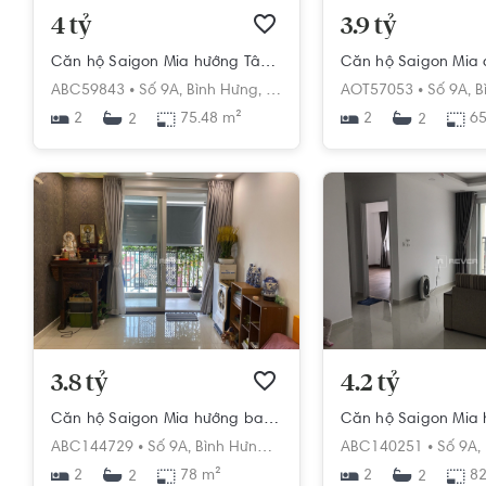
4 tỷ
3.9 tỷ
Căn hộ Saigon Mia hướng Tây nhìn về nội khu, nội thất cơ bản.
ABC59843 •
Số 9A,
Bình Hưng,
Bình Chánh,
AOT57053 •
Hồ Chí Minh
Số 9A,
B
2
75.48 m²
2
65
2
2
3.8 tỷ
4.2 tỷ
Căn hộ Saigon Mia hướng ban công đông đầy đủ nội thất diện tích 78m²
ABC144729 •
Số 9A,
Bình Hưng,
Bình Chánh,
ABC140251 •
Hồ Chí Minh
Số 9A,
2
78 m²
2
82
2
2