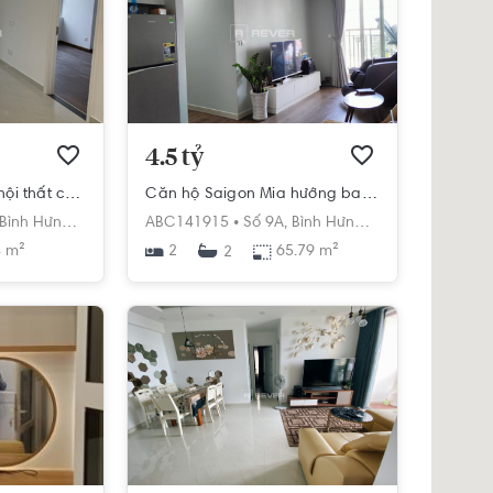
4.5 tỷ
Căn hộ Saigon Mia nội thất cơ bản diện tích 64m².
Căn hộ Saigon Mia hướng ban công đông đầy đủ nội thất diện tích 65.79m².
Bình Hưng,
Bình Chánh,
ABC141915 •
Hồ Chí Minh
Số 9A,
Bình Hưng,
Bình Chánh,
Hồ 
 m²
2
65.79 m²
2