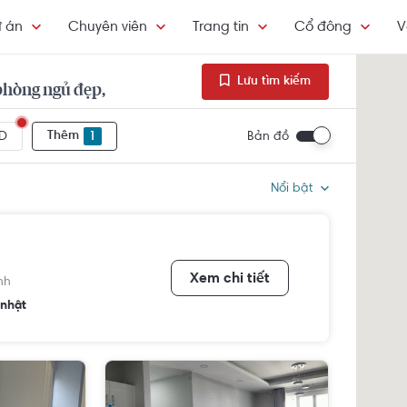
 án
Chuyên viên
Trang tin
Cổ đông
V
Lưu tìm kiếm
phòng ngủ đẹp,
Thêm
1
Bản đồ
D
Nổi bật
Xem chi tiết
nh
nhật