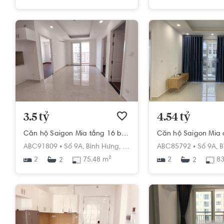
3.5 tỷ
4.54 tỷ
Căn hộ Saigon Mia tầng 16 ban công hướng Đông Bắc, nội thất cơ bản.
ABC91809 •
Số 9A,
Bình Hưng,
Bình Chánh,
ABC85792 •
Hồ Chí Minh
Số 9A,
B
2
75.48 m²
2
83
2
2