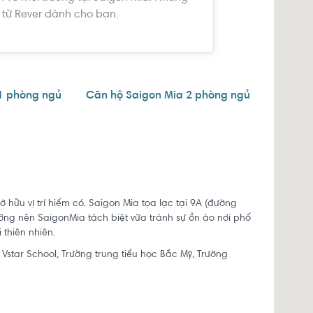
 từ Rever dành cho bạn.
1 phòng ngủ
Căn hộ Saigon Mia 2 phòng ngủ
 hữu vị trí hiếm có. Saigon Mia tọa lạc tại 9A (đường
tưởng nên SaigonMia tách biệt vừa tránh sự ồn ào nơi phố
 thiên nhiên.
 Vstar School, Trường trung tiểu học Bắc Mỹ, Trường