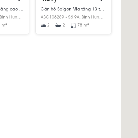
Căn hộ Saigon Mia tầng cao view thoáng mát, đầy đủ nội thất.
Căn hộ Saigon Mia tầng 13 thiết kế hiện đại, đầy đủ nội thất.
Bình Hưng,
Bình Chánh,
ABC106289 •
Hồ Chí Minh
Số 9A,
Bình Hưng,
Bình Chánh,
Hồ 
 m²
2
78 m²
2