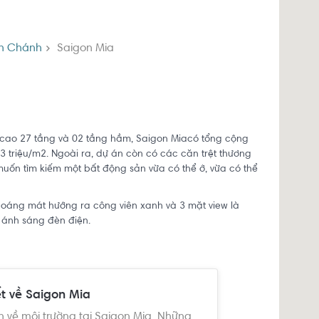
nh Chánh
Saigon Mia
 cao 27 tầng và 02 tầng hầm, Saigon Miacó tổng cộng
3 triệu/m2. Ngoài ra, dự án còn có các căn trệt thương
muốn tìm kiếm một bất động sản
vừa có thể ở, vừa có thể
 thoáng mát hướng ra công viên xanh và 3 mặt view là
n ánh sáng đèn điện.
ết về Saigon Mia
n về môi trường tại Saigon Mia. Những