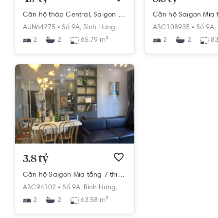
Căn hộ tháp Central, Saigon Mia - có sân vườn, nội thất đầy đủ
AUN64275 •
Số 9A,
Bình Hưng,
Bình Chánh,
ABC108935 •
Hồ Chí Minh
Số 9A,
2
65.79 m²
2
83
2
2
3.8 tỷ
Căn hộ Saigon Mia tầng 7 thiết kế 2 phòng ngủ, đầy đủ nội thất.
ABC94102 •
Số 9A,
Bình Hưng,
Bình Chánh,
Hồ Chí Minh
2
63.58 m²
2