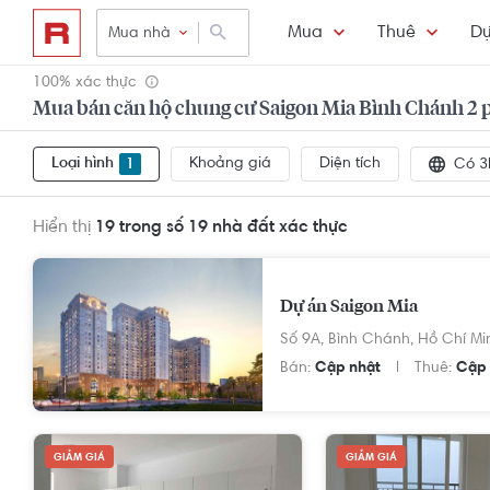
Mua
Thuê
Dự
Mua nhà
100% xác thực
Mua bán căn hộ chung cư Saigon Mia Bình Chánh 2 
Loại hình
Khoảng giá
Diện tích
1
Có 3
Hiển thị
19 trong số 19
nhà đất xác thực
Dự án Saigon Mia
Số 9A,
Bình Chánh,
Hồ Chí Mi
Bán:
Cập nhật
Thuê:
Cập 
GIẢM GIÁ
GIẢM GIÁ