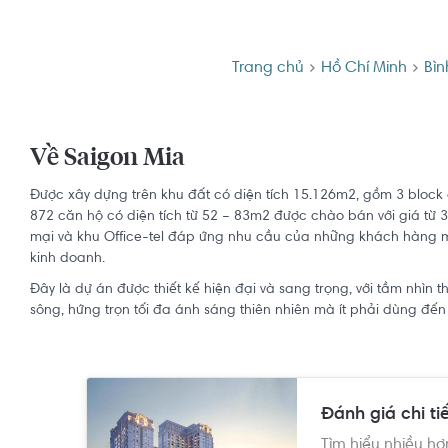
Trang chủ
Hồ Chí Minh
Bì
Về Saigon Mia
Được xây dựng trên khu đất có diện tích 15.126m2, gồm 3 block
872 căn hộ có diện tích từ 52 – 83m2 được chào bán với giá từ 3
mại và khu Office-tel đáp ứng nhu cầu của những khách hàng 
kinh doanh.
Đây là dự án được thiết kế hiện đại và sang trọng, với tầm nhìn
sông, hứng trọn tối đa ánh sáng thiên nhiên mà ít phải dùng đế
Đánh giá chi ti
Tìm hiểu nhiều hơ