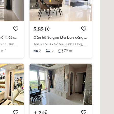
5.85 tỷ
Căn hộ Saigon Mia nội thất cơ bản, thiết kế hiện đại
Căn hộ Saigon Mia ban công hướng Đông, view thoáng mát
Bình Hưng,
Bình Chánh,
ABC71513 •
Hồ Chí Minh
Số 9A,
Bình Hưng,
Bình Chánh,
Hồ Ch
 m²
2
79 m²
2
4.2 tỷ