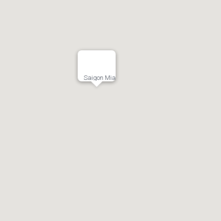
Saigon Mia
í Minh