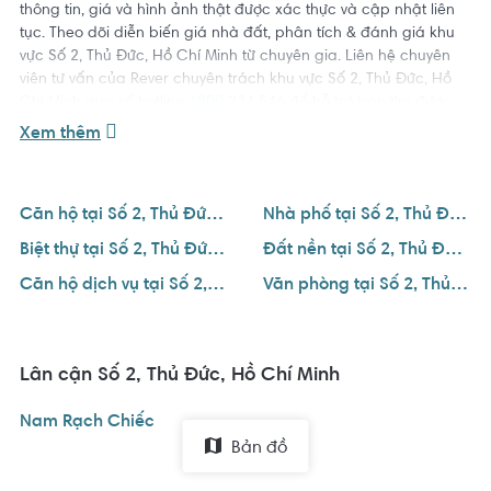
thông tin, giá và hình ảnh thật được xác thực và cập nhật liên
tục. Theo dõi diễn biến giá nhà đất, phân tích & đánh giá khu
vực Số 2, Thủ Đức, Hồ Chí Minh từ chuyên gia. Liên hệ chuyên
viên tư vấn của Rever chuyên trách khu vực Số 2, Thủ Đức, Hồ
Chí Minh qua số hotline
1800 234 546
để hỗ trợ bạn tìm được
ngôi nhà ưng ý với giá tốt nhất.
Xem thêm
Căn hộ tại Số 2, Thủ Đức, Hồ Chí Minh
Nhà phố tại Số 2, Thủ Đức, Hồ Chí Minh
Biệt thự tại Số 2, Thủ Đức, Hồ Chí Minh
Đất nền tại Số 2, Thủ Đức, Hồ Chí Minh
Căn hộ dịch vụ tại Số 2, Thủ Đức, Hồ Chí Minh
Văn phòng tại Số 2, Thủ Đức, Hồ Chí Minh
Lân cận Số 2, Thủ Đức, Hồ Chí Minh
Nam Rạch Chiếc
Bản đồ