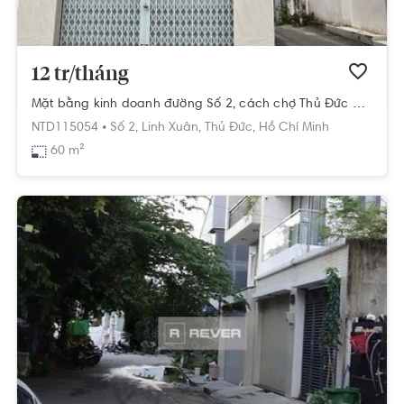
12 tr/tháng
Mặt bằng kinh doanh đường Số 2, cách chợ Thủ Đức chỉ 3 phút đi bộ.
NTD115054 •
Số 2,
Linh Xuân,
Thủ Đức,
Hồ Chí Minh
60 m²