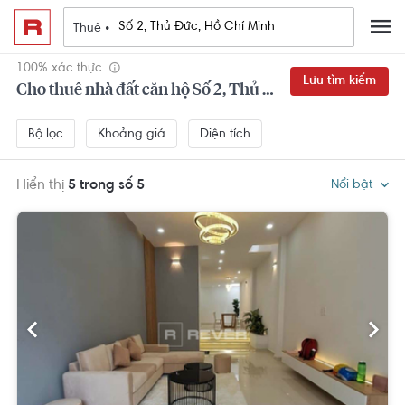
Thuê •
100% xác thực
Lưu tìm kiếm
Cho thuê nhà đất căn hộ Số 2, Thủ Đức, Hồ Chí Minh
Khoảng giá
Diện tích
Bộ lọc
Hiển thị
5 trong số 5
Nổi bật