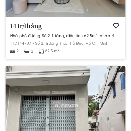
14 tr/tháng
Nhà phố đường Số 2 1 tầng, diện tích 62.5m², pháp lý Sổ hồng
TTD144707 •
Số 2,
Trường Thọ,
Thủ Đức,
Hồ Chí Minh
2
62.5 m²
2