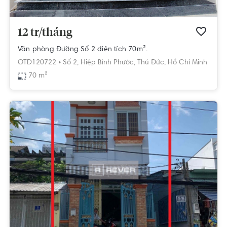
12 tr/tháng
Văn phòng Đường Số 2 diện tích 70m².
OTD120722 •
Số 2,
Hiệp Bình Phước,
Thủ Đức,
Hồ Chí Minh
70 m²