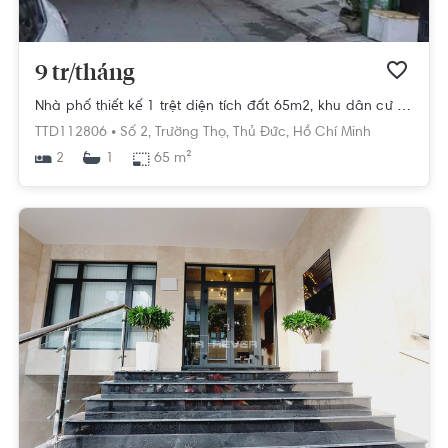
9 tr/tháng
Nhà phố thiết kế 1 trệt diện tích đất 65m2, khu dân cư hiện hữu.
TTD112806 •
Số 2,
Trường Thọ,
Thủ Đức,
Hồ Chí Minh
2
65 m²
1