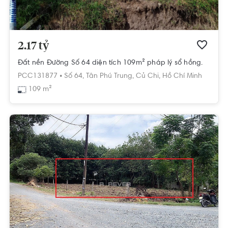
2.17 tỷ
Đất nền Đường Số 64 diện tích 109m² pháp lý sổ hồng.
PCC131877 •
Số 64,
Tân Phú Trung,
Củ Chi,
Hồ Chí Minh
109 m²