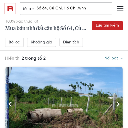
Mua •
100% xác thực
Lưu tìm kiếm
Mua bán nhà đất căn hộ Số 64, Củ Chi, Hồ Chí Minh
Khoảng giá
Diện tích
Bộ lọc
Hiển thị
2 trong số 2
Nổi bật