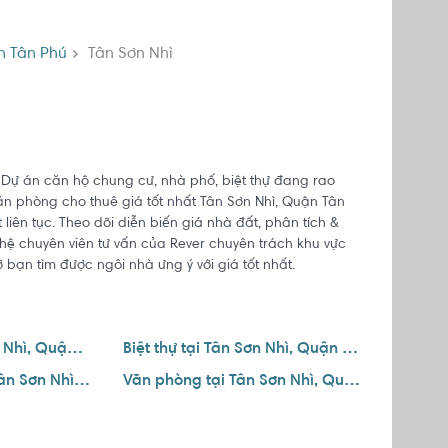
 Tân Phú
Tân Sơn Nhì
. Dự án căn hộ chung cư, nhà phố, biệt thự đang rao
ăn phòng cho thuê giá tốt nhất Tân Sơn Nhì, Quận Tân
 liên tục. Theo dõi diễn biến giá nhà đất, phân tích &
 hệ chuyên viên tư vấn của Rever chuyên trách khu vực
 bạn tìm được ngôi nhà ưng ý với giá tốt nhất.
Nhà phố tại Tân Sơn Nhì, Quận Tân Phú
Biệt thự tại Tân Sơn Nhì, Quận Tân Phú
Căn hộ dịch vụ tại Tân Sơn Nhì, Quận Tân Phú
Văn phòng tại Tân Sơn Nhì, Quận Tân Phú