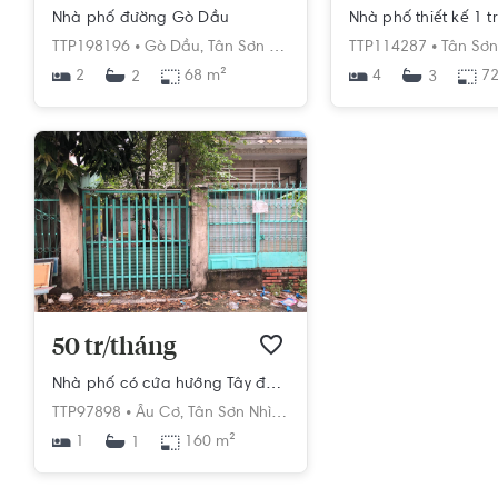
Nhà phố đường Gò Dầu
TTP198196 •
Gò Dầu,
Tân Sơn Nhì,
Tân Phú,
TTP114287 •
Hồ Chí Minh
Tân Sơn
2
68 m²
4
72
2
3
50 tr/tháng
Nhà phố có cửa hướng Tây đón nắng sớm, diện tích 160m2.
TTP97898 •
Âu Cơ,
Tân Sơn Nhì,
Tân Phú,
Hồ Chí Minh
1
160 m²
1