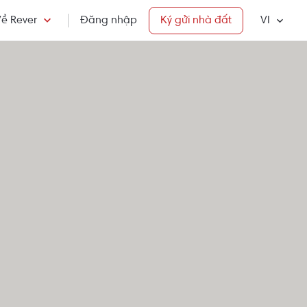
ề Rever
Đăng nhập
Ký gửi nhà đất
VI