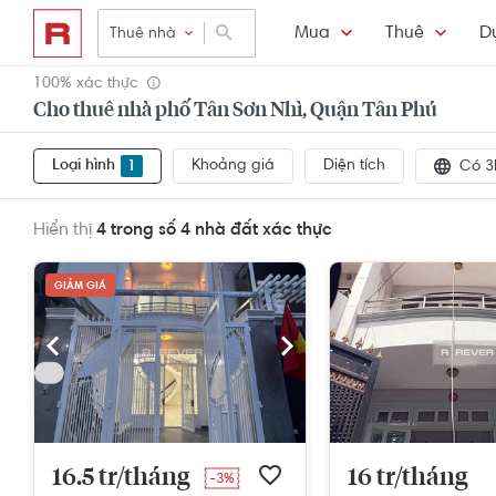
Mua
Thuê
D
Thuê nhà
100% xác thực
Cho thuê nhà phố Tân Sơn Nhì, Quận Tân Phú
Loại hình
Khoảng giá
Diện tích
1
Có 3
Hiển thị
4 trong số 4
nhà đất xác thực
GIẢM GIÁ
16.5 tr/tháng
16 tr/tháng
-3%