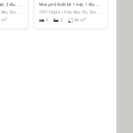
Nhà phố thiết kế 1 trệt, 3 lầu có cửa chính hướng Đông Nam.
Nhà phố thiết kế 1 trệt, 1 lầu diện tích đất 80m2, có sổ hồng.
 Nhì,
Tân Sơn Nhì,
Tân Phú,
TTP114263 •
Hồ Chí Minh
Trần Văn Ơn,
Tân Sơn Nhì,
Tân Phú,
 m²
3
80 m²
2