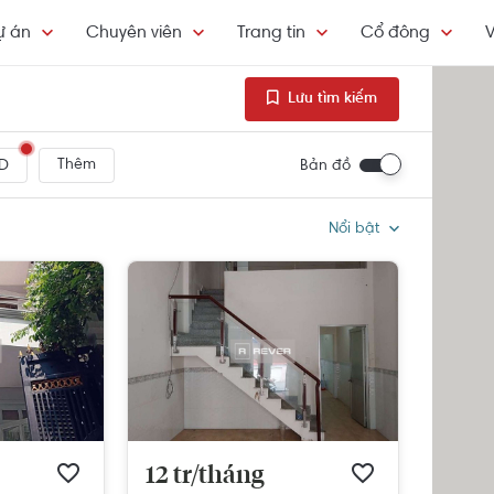
ự án
Chuyên viên
Trang tin
Cổ đông
V
Lưu tìm kiếm
Thêm
Bản đồ
D
Nổi bật
12 tr/tháng