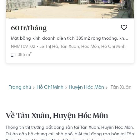
60 tr/tháng
Mặt bằng kinh doanh diện tích 385m2 rộng thoáng, khu dân cư đông đúc.
NHM109102 •
Lê Thị Hà,
Tân Xuân,
Hóc Môn,
Hồ Chí Minh
385 m²
Trang chủ
Hồ Chí Minh
Huyện Hóc Môn
Tân Xuân
Về Tân Xuân, Huyện Hóc Môn
Thông tin thị trường bất động sản tại Tân Xuân, Huyện Hóc Môn.
Dự án căn hộ chung cư, nhà phố, biệt thự đang rao bán tại Tân