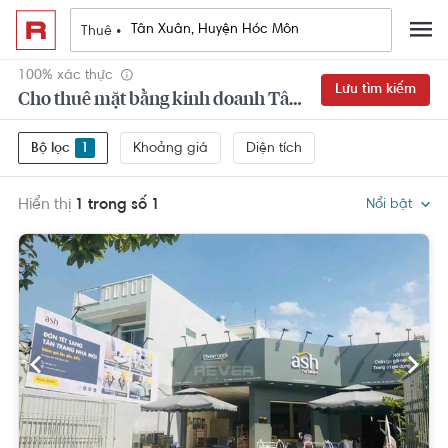
Thuê •
100% xác thực
Lưu tìm kiếm
Cho thuê mặt bằng kinh doanh Tân Xuân, Huyện Hóc Môn
Khoảng giá
Diện tích
Bộ lọc
1
Hiển thị
1 trong số 1
Nổi bật