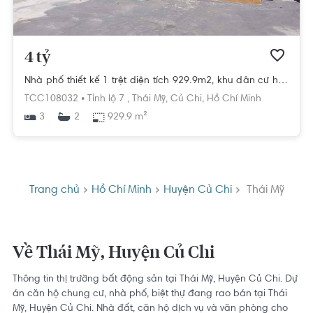
4 tỷ
Nhà phố thiết kế 1 trệt diện tích 929.9m2, khu dân cư hiện hữu.
TCC108032 •
Tỉnh lộ 7 ,
Thái Mỹ,
Củ Chi,
Hồ Chí Minh
3
929.9 m²
2
Trang chủ
Hồ Chí Minh
Huyện Củ Chi
Thái Mỹ
Về Thái Mỹ, Huyện Củ Chi
Thông tin thị trường bất động sản tại Thái Mỹ, Huyện Củ Chi. Dự
án căn hộ chung cư, nhà phố, biệt thự đang rao bán tại Thái
Mỹ, Huyện Củ Chi. Nhà đất, căn hộ dịch vụ và văn phòng cho