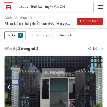
Mua •
100% xác thực
Lưu tìm kiếm
Mua bán nhà phố Thái Mỹ, Huyện Củ Chi
Khoảng giá
Diện tích
Bộ lọc
1
Hiển thị
2 trong số 2
Nổi bật