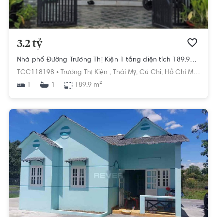
3.2 tỷ
Nhà phố Đường Trương Thị Kiện 1 tầng diện tích 189.9m² pháp lý sổ hồng.
TCC118198 •
Trương Thị Kiện ,
Thái Mỹ,
Củ Chi,
Hồ Chí Minh
1
189.9 m²
1