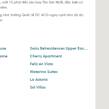
, mất 15 phút đến sân bay Tân Sơn Nhất, đặc biệt có
hiêm.
ờng như: trường Quốc tế ÚC ACG ngay cạnh khu dự án,
r.
ouse
Swiss Belresidences Upper East Saigon
Home
Cherry Apartment
Feliz en Vista
Waterina Suites
La Astoria
Sol Villas