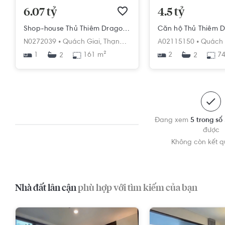
6.07 tỷ
4.5 tỷ
Shop-house Thủ Thiêm Dragon bàn giao thô, diện tích 161m2.
N0272039 •
Quách Giai,
Thạnh Mỹ Lợi,
Quận 2,
A02115150 •
Hồ Chí Minh
Quách 
1
161 m²
2
74
2
2
Đang xem
5 trong số
được
Không còn kết 
Nhà đất lân cận
phù hợp với tìm kiếm của bạn