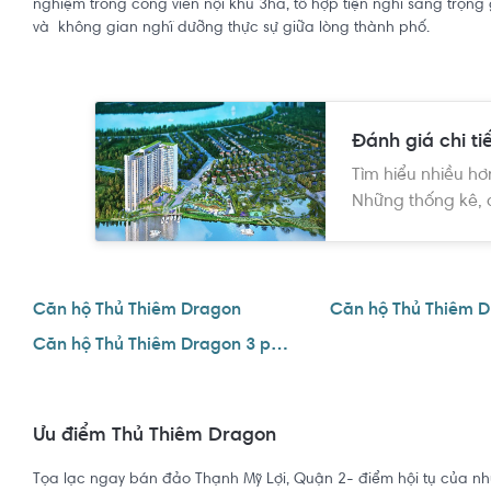
nghiệm trong công viên nội khu 3ha, tổ hợp tiện nghi sang trọn
và không gian nghĩ dưỡng thực sự giữa lòng thành phố.
Đánh giá chi ti
Tìm hiểu nhiều hơ
Những thống kê, 
Căn hộ Thủ Thiêm Dragon
Căn hộ Thủ Thiêm Dragon 3 phòng ngủ
Ưu điểm Thủ Thiêm Dragon
Tọa lạc ngay bán đảo Thạnh Mỹ Lợi, Quận 2- điểm hội tụ của n