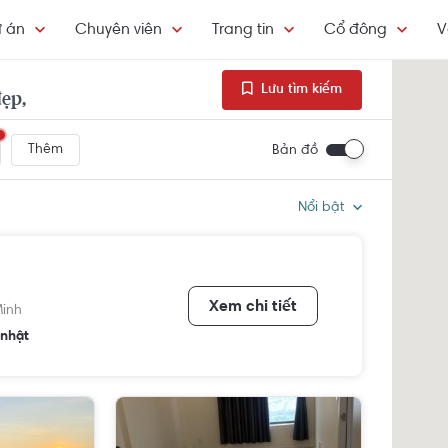
 án
Chuyên viên
Trang tin
Cổ đông
V
Lưu tìm kiếm
ẹp,
Thêm
Bản đồ
Nổi bật
Xem chi tiết
Minh
nhật