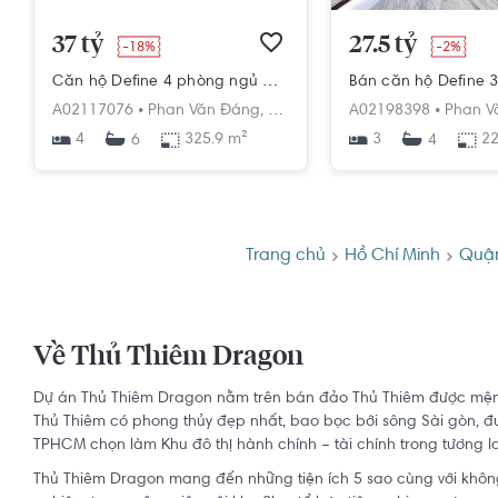
37 tỷ
27.5 tỷ
-18%
-2%
Căn hộ Define 4 phòng ngủ GIÁ THU HỒI VỐN
A02117076 •
Phan Văn Đáng,
Thạnh Mỹ Lợi,
A02198398 •
Quận 2,
Hồ Chí M
Phan V
4
325.9 m²
3
22
6
4
Trang chủ
Hồ Chí Minh
Quậ
Về Thủ Thiêm Dragon
Dự án Thủ Thiêm Dragon nằm trên bán đảo Thủ Thiêm được mệnh d
Thủ Thiêm có phong thủy đẹp nhất, bao bọc bởi sông Sài gòn, đ
TPHCM chọn làm Khu đô thị hành chính – tài chính trong tương la
Thủ Thiêm Dragon mang đến những tiện ích 5 sao cùng với không