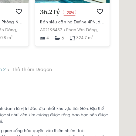
36.2 tỷ
-20%
Bán căn hộ Define 3 Phòng Ngủ Sân Vườn
Bán siêu căn hộ Define 4PN, 6WC 325m2 Nhà mới 100%
inh
ăn Đáng,
Thạnh Mỹ Lợi,
A02198457 •
Quận 2,
Hồ Chí Minh
Phan Văn Đáng,
Thạnh Mỹ Lợi,
Quận
0.8 m²
4
324.7 m²
6
n 2
Thủ Thiêm Dragon
anh là vị trí đắc địa nhất khu vực Sài Gòn. Địa thế
ược ví như viên kim cương được rồng bao bọc nên được
i.
 gian sống hòa quyện vào thiên nhiên. Trải