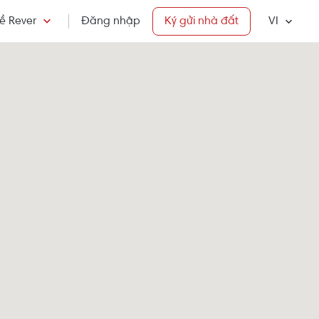
ề Rever
Đăng nhập
Ký gửi nhà đất
VI