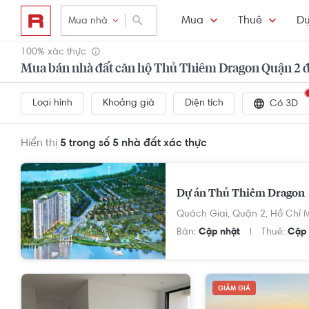
Mua
Thuê
Dự
Mua nhà
100% xác thực
Mua bán nhà đất căn hộ Thủ Thiêm Dragon Quận 2 đ
Loại hình
Khoảng giá
Diện tích
Có 3D
Hiển thị
5 trong số 5
nhà đất xác thực
Dự án Thủ Thiêm Dragon
Quách Giai,
Quận 2,
Hồ Chí 
Bán:
Cập nhật
Thuê:
Cập 
GIẢM GIÁ