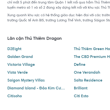
chỉ mất 5 phút đến trung tâm Quận 1 kết nối qua hầm Thủ Thiêm
tuyến metro sô 1 và số 2 đang xây dựng kết nối với khu vực Thủ T
Xung quanh khu vực có hệ thống giáo dục hiện đai với các trư
trường Quốc tế Anh BIS, trường Lương Thế Vinh, trường Sàigon Sta
Lân cận Thủ Thiêm Dragon
D2Eight
Thủ Thiêm Green H
Golden Grand
The CBD Premium 
Victoria Village
Define
Vista Verde
One Verandah
Saigon Mystery Villas
Salto Residence
Diamond Island - Đảo Kim Cương
Brilliant
Citisoho
Citi Esto