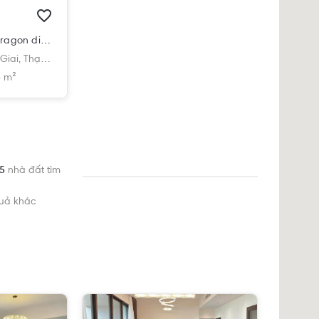
Căn hộ Thủ Thiêm Dragon diện tích 74m2, bàn giao nội thất cơ bản.
Giai,
Thạnh Mỹ Lợi,
Quận 2,
Hồ Chí Minh
 m²
 5
nhà đất tìm
quả khác