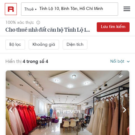
Thuê •
100% xác thực
Lưu tìm kiếm
Cho thuê nhà đất căn hộ Tỉnh Lộ 10, Bình Tân, Hồ Chí Minh
Khoảng giá
Diện tích
Bộ lọc
Hiển thị
4 trong số 4
Nổi bật