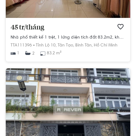
45 tr/tháng
Nhà phố thiết kế 1 trệt, 1 lửng diện tích đất 83.2m2, khu dân cư hiện hữu.
TTA111396 •
Tỉnh Lộ 10,
Tân Tạo,
Bình Tân,
Hồ Chí Minh
1
83.2 m²
2