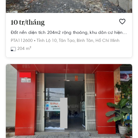
10 tr/tháng
Đất nền diện tích 204m2 rộng thoáng, khu dân cư hiện hữu.
PTA112600 •
Tỉnh Lộ 10,
Tân Tạo,
Bình Tân,
Hồ Chí Minh
204 m²