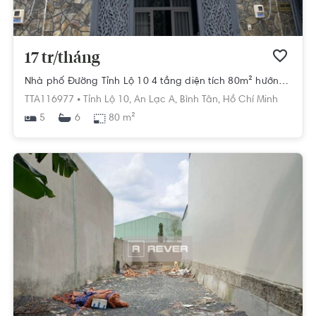
17 tr/tháng
Nhà phố Đường Tỉnh Lộ 10 4 tầng diện tích 80m² hướng đông pháp lý sổ hồng.
TTA116977 •
Tỉnh Lộ 10,
An Lạc A,
Bình Tân,
Hồ Chí Minh
5
80 m²
6