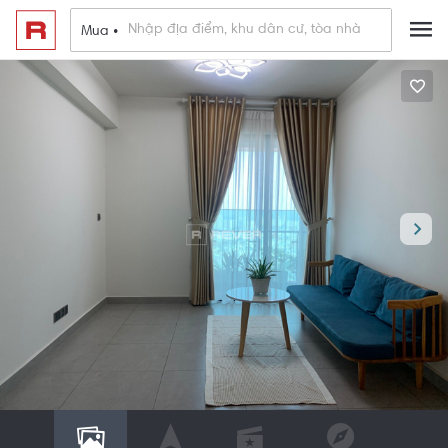
Mua •