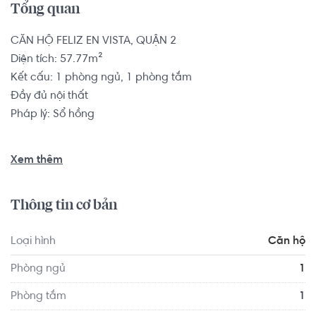
Tổng quan
CĂN HỘ FELIZ EN VISTA, QUẬN 2

Diện tích: 57.77m²

Kết cấu: 1 phòng ngủ, 1 phòng tắm

Đầy đủ nội thất

Pháp lý: Sổ hồng

Căn hộ có vị trí cách Trường Mầm non Sakura Montessori 
Xem thêm
Quận 2 - TP HCM 1.7 km, cách Trường Mầm non Úc Châu 
1.4 km... Tọa lạc tại vị trí thuận tiện di chuyển với đầy đủ 
Thông tin cơ bản
các tiện ích về y tế, giáo dục và giải trí xung quanh như: 
Phòng khám Nhi Đồng - cơ sở 2 Quận 2, Phòng khám Đa 
Loại hình
Căn hộ
Khoa quốc tế An Phú...
Phòng ngủ
1
Phòng tắm
1