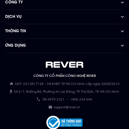
CÔNG TY
DỊCH VỤ
THÔNG TIN
ỨNG DỤNG
CÔNG TY CỔ PHẦN CÔNG NGHỆ REVER
MST: 0313817128 - Sở KHĐT TP Hồ Chí Minh cấp ngày 20/05/2016
Số 5-7, Đường B4, Phường An Lợi Đông, TP. Thủ Đức, TP. Hồ Chí Minh
08 6970 2321
-
1800 234 546
support@rever.vn