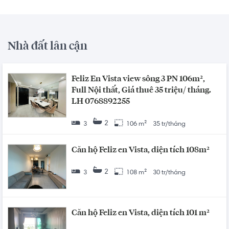
Nhà đất lân cận
Feliz En Vista view sông 3 PN 106m²,
Full Nội thất, Giá thuê 35 triệu/ tháng.
LH 0768892255
2
3
106 m²
35 tr/tháng
Căn hộ Feliz en Vista, diện tích 108m²
2
3
108 m²
30 tr/tháng
Căn hộ Feliz en Vista, diện tích 101 m²