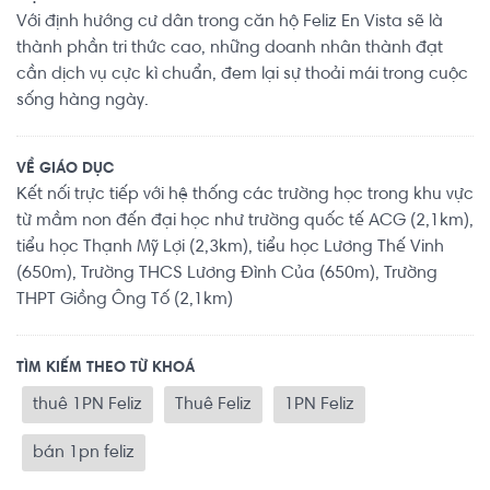
Với định hướng cư dân trong căn hộ Feliz En Vista sẽ là
thành phần tri thức cao, những doanh nhân thành đạt
cần dịch vụ cực kì chuẩn, đem lại sự thoải mái trong cuộc
sống hàng ngày.
VỀ GIÁO DỤC
Kết nối trực tiếp với hệ thống các trường học trong khu vực
từ mầm non đến đại học như trường quốc tế ACG (2,1km),
tiểu học Thạnh Mỹ Lợi (2,3km), tiểu học Lương Thế Vinh
(650m), Trường THCS Lương Đình Của (650m), Trường
THPT Giồng Ông Tố (2,1km)
TÌM KIẾM THEO TỪ KHOÁ
thuê 1PN Feliz
Thuê Feliz
1PN Feliz
bán 1pn feliz