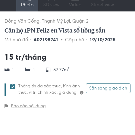
Photo
3D view
Video
Street view
Đồng Văn Cống
Thạnh Mỹ Lợi
Quận 2
Căn hộ 1PN Feliz en Vista sổ hồng sẵn
Mã nhà đất:
A02198241
Cập nhật:
19/10/2025
15 tr/tháng
1
1
57.77m²
Thông tin đã xác thực, hình ảnh
Sẵn sàng giao dịch
thực, vị trí chính xác, giá đúng
Báo cáo nội dung