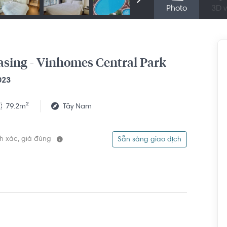
Photo
3D v
ộ 2 phòng ngủ nội thất Leasing - Vinhomes Central Park
023
79.2m²
Tây Nam
ính xác, giá đúng
Sẵn sàng giao dịch