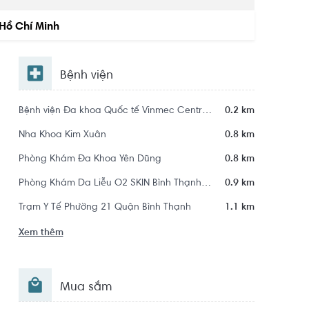
Hồ Chí Minh
Bệnh viện
Bệnh viện Đa khoa Quốc tế Vinmec Central Park
0.2 km
Nha Khoa Kim Xuân
0.8 km
Phòng Khám Đa Khoa Yên Dũng
0.8 km
Phòng Khám Da Liễu O2 SKIN Bình Thạnh - Trị Mụn Chuẩn Y Khoa
0.9 km
Trạm Y Tế Phường 21 Quận Bình Thạnh
1.1 km
Xem thêm
Mua sắm