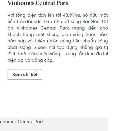
Vinhomes Central Park
Với tổng diện tích lên tới 43,91ha, sở hữu mặt 
tiền trải dài hơn 1km bên bờ sông Sài Gòn. Dự 
án Vinhomes Central Park mang đến cho 
khách hàng một không gian sống hoàn hảo, 
hòa hợp với thiên nhiên cùng tiêu chuẩn sống 
chất lượng 5 sao, nơi tạo dựng những giá trị 
đích thực của cuộc sống – xứng tầm khu đô thị 
hiện đại và đẳng cấp.
Xem chi tiết