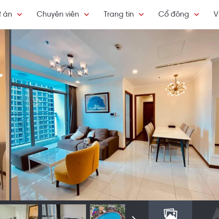
 án
Chuyên viên
Trang tin
Cổ đông
V