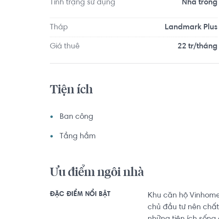
Thành phố Hồ Chí Minh- Secondary Campus 1.1 km..
Tình trạng sử dụng
Nhà trống
đủ các tiện ích về y tế, giáo dục và giải trí xu
Nha Khoa An Nhien...
Tháp
Landmark Plus
Giá thuê
22 tr/tháng
Tiện ích
Ban công
Tầng hầm
Ưu điểm ngôi nhà
ĐẶC ĐIỂM NỔI BẬT
Khu căn hộ Vinhomes
chủ đầu tư nên chất 