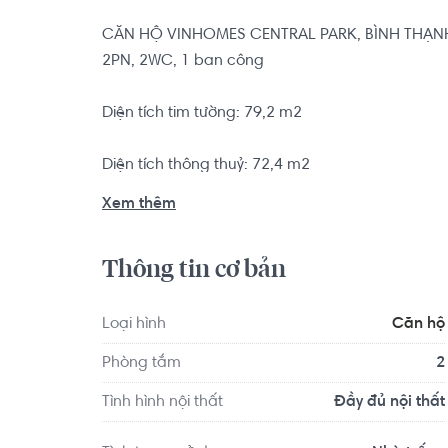
CĂN HỘ VINHOMES CENTRAL PARK, BÌNH THẠNH
2PN, 2WC, 1 ban công

Diện tích tim tường: 79,2 m2

Diện tích thông thuỷ: 72,4 m2

Xem thêm
Hướng cửa: Tây Nam

Thông tin cơ bản
Hướng ban công: Đông Bắc

View: Thành phố

Loại hình
Căn hộ
Đầy đủ nội thất

Phòng tắm
2
Pháp lý: HĐ mua bán

Tình hình nội thất
Đầy đủ nội thất
Căn hộ có vị trí cách Trường Đại học Giao thông