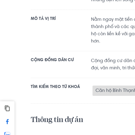
những tiện ích sống
MÔ TẢ VỊ TRÍ
Nằm ngay mặt tiền 
thành phố và các qu
hộ còn liền kề với g
hơn.
CỘNG ĐỒNG DÂN CƯ
Cộng đồng cư dân đã
đại, văn minh, tri thứ
TÌM KIẾM THEO TỪ KHOÁ
Căn hộ Bình Thạn
Thông tin dự án