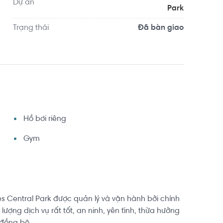
. Tọa lạc tại vị trí thuận tiện di chuyển với đầy 
Dự án
Park
ng quanh như: Phòng khám Family Medical Practice, 
Trạng thái
Đã bàn giao
Hồ bơi riêng
Gym
 Central Park được quản lý và vận hành bởi chính
lượng dịch vụ rất tốt, an ninh, yên tĩnh, thừa hưởng