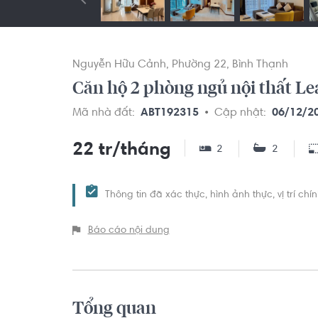
Nguyễn Hữu Cảnh
Phường 22
Bình Thạnh
Căn h
Mã nhà đất:
ABT192315
Cập nhật:
06/12/2
22 tr/tháng
2
2
Thông tin đã xác thực, hình ảnh thực, vị trí ch
Báo cáo nội dung
Tổng quan