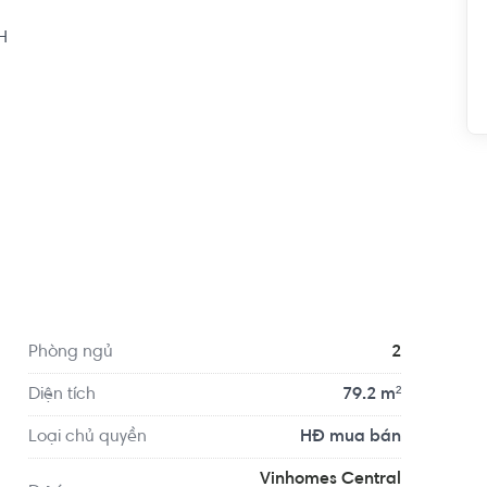


Phòng ngủ
2
Diện tích
79.2 m²
Loại chủ quyền
HĐ mua bán
 Vận tải TP.HCM 1.1 km, cách Trường Quốc tế 
Vinhomes Central