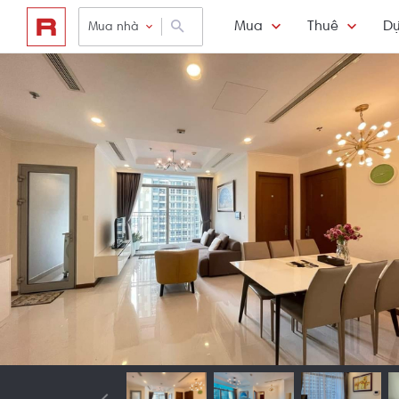
Mua
Thuê
Dự
Mua nhà