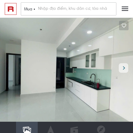
Mua •