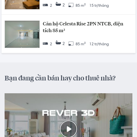
2
2
85 m²
15 tr/tháng
Căn hộ Celesta Rise 2PN NTCB, diện
tích 85 m²
2
2
85 m²
12 tr/tháng
Bạn đang cần bán hay cho thuê nhà?