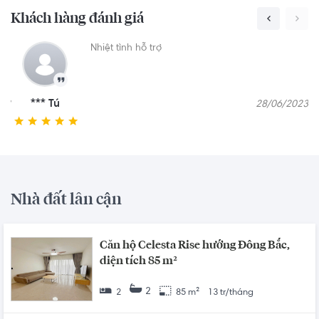
Khách hàng đánh giá
ản
Nhiệt tình hỗ trợ
*** Tú
023
28/06/2023
Nhà đất lân cận
Căn hộ Celesta Rise hướng Đông Bắc,
diện tích 85 m²
2
2
85 m²
13 tr/tháng