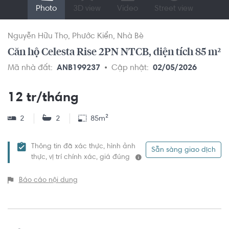
Photo
3D view
Video
Street view
Nguyễn Hữu Thọ
Phước Kiển
Nhà Bè
Căn hộ Celesta Rise 2PN NTCB, diện tích 85 m²
Mã nhà đất:
ANB199237
Cập nhật:
02/05/2026
12 tr/tháng
2
2
85m²
Thông tin đã xác thực, hình ảnh
Sẵn sàng giao dịch
thực, vị trí chính xác, giá đúng
Báo cáo nội dung