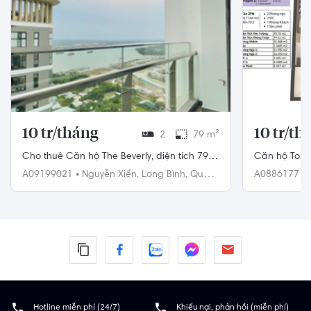
10 tr/tháng
10 tr/th
2
79 m²
Cho thuê Căn hộ The Beverly, diện tích 79
Căn hộ Topa
m² view sông thoáng mát
có nội thất.
A09199021
•
Nguyễn Xiển,
Long Bình,
Quận
A0886177
•
9
Hotline miễn phí (24/7)
Khiếu nại, phản hồi (miễn phí)