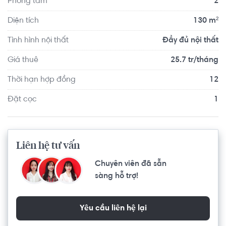
Phòng tắm
2
Căn hộ nằm gần khu dân cư cao cấp Thảo Điền có vị trí 
tọa lạc cực kỳ thuận lợi cho việc giao thông đi lại và có 
Diện tích
130 m²
không gian sống yên tĩnh, thoáng mát với 3 mặt view nhìn 
Tình hình nội thất
Đầy đủ nội thất
ra sông Sài Gòn thơ mộng.
Giá thuê
25.7 tr/tháng
Thời hạn hợp đồng
12
Đặt cọc
1
Liên hệ tư vấn
Chuyên viên đã sẵn
sàng hỗ trợ!
Yêu cầu liên hệ lại