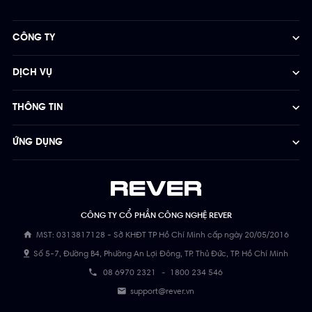
CÔNG TY
DỊCH VỤ
THÔNG TIN
ỨNG DỤNG
CÔNG TY CỔ PHẦN CÔNG NGHỆ REVER
MST: 0313817128 - Sở KHĐT TP Hồ Chí Minh cấp ngày 20/05/2016
Số 5-7, Đường B4, Phường An Lợi Đông, TP. Thủ Đức, TP. Hồ Chí Minh
08 6970 2321
-
1800 234 546
support@rever.vn