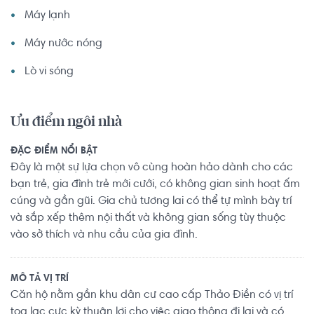
Máy lạnh
Máy nước nóng
Lò vi sóng
Ưu điểm ngôi nhà
ĐẶC ĐIỂM NỔI BẬT
Đây là một sự lựa chọn vô cùng hoàn hảo dành cho các
bạn trẻ, gia đình trẻ mới cưới, có không gian sinh hoạt ấm
cúng và gần gũi. Gia chủ tương lai có thể tự mình bày trí
và sắp xếp thêm nội thất và không gian sống tùy thuộc
vào sở thích và nhu cầu của gia đình.
MÔ TẢ VỊ TRÍ
Căn hộ nằm gần khu dân cư cao cấp Thảo Điền có vị trí
tọa lạc cực kỳ thuận lợi cho việc giao thông đi lại và có