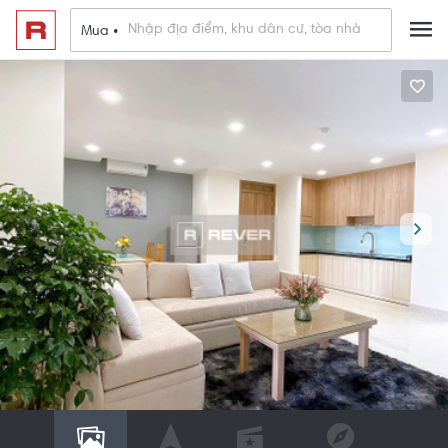
Mua •