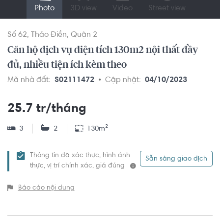
Photo
3D view
Video
Street view
Số 62
Thảo Điền
Quận 2
Căn hộ dịch vụ diện tích 130m2 nội thất đầy
đủ, nhiều tiện ích kèm theo
Mã nhà đất:
S02111472
Cập nhật:
04/10/2023
25.7 tr/tháng
3
2
130m²
Thông tin đã xác thực, hình ảnh
Sẵn sàng giao dịch
thực, vị trí chính xác, giá đúng
Báo cáo nội dung