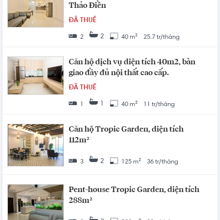
Thảo Điền
ĐÃ THUÊ
2
2
40 m²
25.7 tr/tháng
Căn hộ dịch vụ diện tích 40m2, bàn
giao đầy đủ nội thất cao cấp.
ĐÃ THUÊ
1
1
40 m²
11 tr/tháng
Căn hộ Tropic Garden, diện tích
112m²
2
3
125 m²
36 tr/tháng
Pent-house Tropic Garden, diện tích
288m²