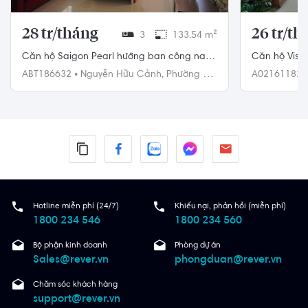
28 tr/tháng
26 tr/th
3
133.54 m²
Căn hộ Saigon Pearl hướng ban công nam
Căn hộ Vista 
đầy đủ nội thất diện tích 133.54m²
thất
ABT186632
•
Nguyễn Hữu Cảnh,
Phường 22,
A02161182
Bình Thạnh
Quận 2
Hotline miễn phí (24/7)
Khiếu nại, phản hồi (miễn phí)
1800 234 546
1800 234 560
Bộ phận kinh doanh
Phòng dự án
Sales@rever.vn
phongduan@rever.vn
Chăm sóc khách hàng
support@rever.vn