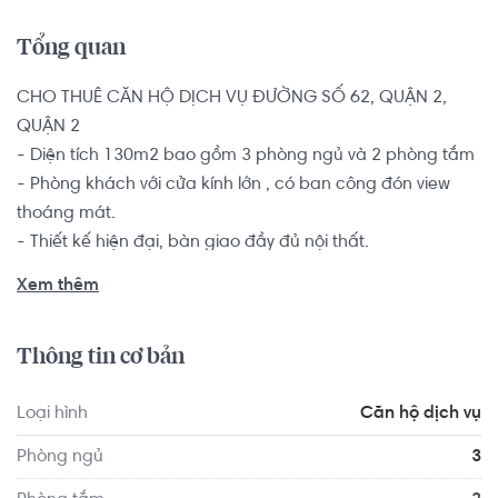
Tổng quan
CHO THUÊ CĂN HỘ DỊCH VỤ ĐƯỜNG SỐ 62, QUẬN 2, 
QUẬN 2

- Diện tích 130m2 bao gồm 3 phòng ngủ và 2 phòng tắm

- Phòng khách với cửa kính lớn , có ban công đón view 
thoáng mát.

- Thiết kế hiện đại, bàn giao đầy đủ nội thất.

- Tiện ích: Gym , Sauna, Hồ Bơi Muối khoáng, BBQ, Bãi đậu 
Xem thêm
Mô tô

Đây là một sự lựa chọn vô cùng hoàn hảo dành cho các 
Thông tin cơ bản
bạn trẻ, gia đình trẻ mới cưới, có không gian sinh hoạt ấm 
cúng và gần gũi. Gia chủ tương lai có thể tự mình bày trí 
Loại hình
Căn hộ dịch vụ
và sắp xếp thêm nội thất và không gian sống tùy thuộc 
vào sở thích và nhu cầu của gia đình.

Phòng ngủ
3