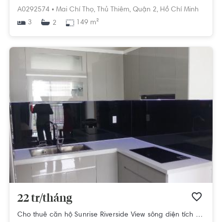
A0292574 •
Mai Chí Thọ,
Thủ Thiêm,
Quận 2,
Hồ Chí Minh
3
149 m²
2
22 tr/tháng
Cho thuê căn hộ Sunrise Riverside View sông diện tích 99m2 - 3 phòng ngủ, đầy đủ nội thất.