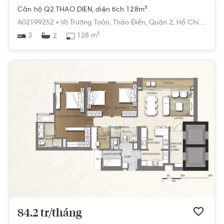
Căn hộ Q2 THAO DIEN, diện tích 128m²
A02199252 •
Võ Trường Toản,
Thảo Điền,
Quận 2,
Hồ Chí Minh
3
128 m²
2
84.2 tr/tháng