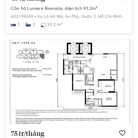
Căn hộ Lumiere Riverside, diện tích 93.2m²
A02199249 •
Xa Lộ Hà Nội,
An Phú,
Quận 2,
Hồ Chí Minh
3
93.2 m²
2
75 tr/tháng