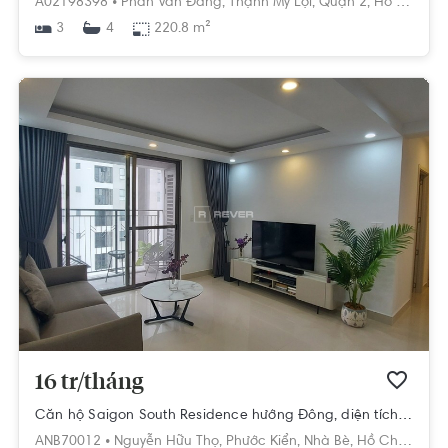
A02198398 •
Phan Văn Đáng,
Thạnh Mỹ Lợi,
Quận 2,
Hồ Chí Minh
3
220.8 m²
4
16 tr/tháng
Căn hộ Saigon South Residence hướng Đông, diện tích 104.03m²
ANB70012 •
Nguyễn Hữu Thọ,
Phước Kiển,
Nhà Bè,
Hồ Chí Minh