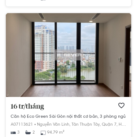
16 tr/tháng
Căn hộ Eco Green Sài Gòn nội thất cơ bản, 3 phòng ngủ
A07113621 •
Nguyễn Văn Linh,
Tân Thuận Tây,
Quận 7,
Hồ Chí Minh
3
94.79 m²
2