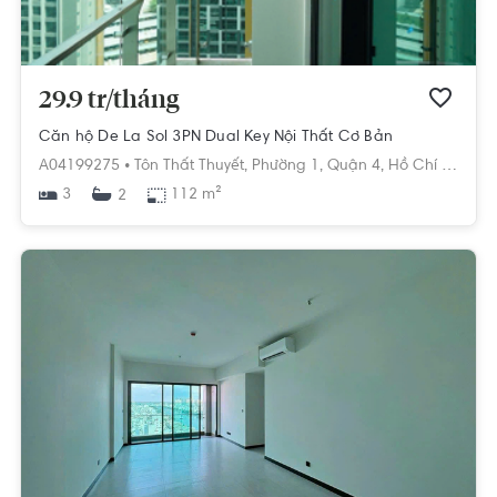
29.9 tr/tháng
Căn hộ De La Sol 3PN Dual Key Nội Thất Cơ Bản
A04199275 •
Tôn Thất Thuyết,
Phường 1,
Quận 4,
Hồ Chí Minh
3
112 m²
2