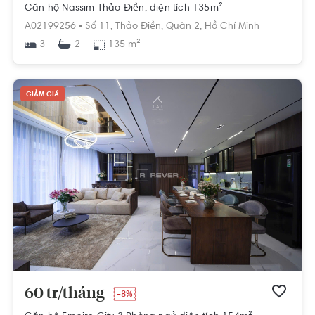
Căn hộ Nassim Thảo Điền, diện tích 135m²
A02199256 •
Số 11,
Thảo Điền,
Quận 2,
Hồ Chí Minh
3
135 m²
2
GIẢM GIÁ
60 tr/tháng
-8%