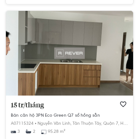
15 tr/tháng
Bán căn hộ 3PN Eco Green Q7 sổ hồng sẵn
A07115324 •
Nguyễn Văn Linh,
Tân Thuận Tây,
Quận 7,
Hồ Chí Minh
3
95.28 m²
2