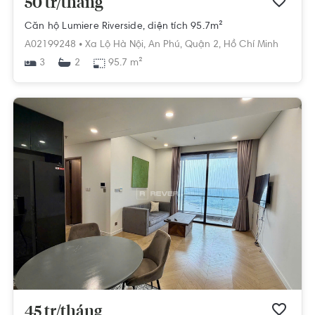
50 tr/tháng
Căn hộ Lumiere Riverside, diện tích 95.7m²
A02199248 •
Xa Lộ Hà Nội,
An Phú,
Quận 2,
Hồ Chí Minh
3
95.7 m²
2
45 tr/tháng