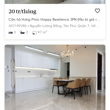
20 tr/tháng
Căn hộ Hưng Phúc Happy Residence 3PN đầu tư giá rẻ nhất, diện tích 97 m²
A07199280 •
Nguyễn Lương Bằng,
Tân Phú,
Quận 7,
Hồ Chí Minh
3
97 m²
2