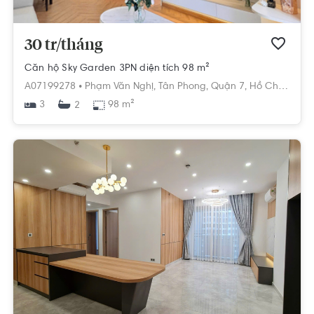
30 tr/tháng
Căn hộ Sky Garden 3PN diện tích 98 m²
A07199278 •
Phạm Văn Nghị,
Tân Phong,
Quận 7,
Hồ Chí Minh
3
98 m²
2