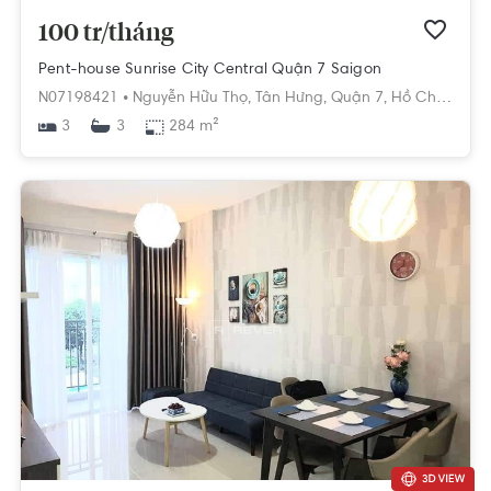
100 tr/tháng
Pent-house Sunrise City Central Quận 7 Saigon
N07198421 •
Nguyễn Hữu Thọ,
Tân Hưng,
Quận 7,
Hồ Chí Minh
3
284 m²
3