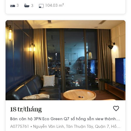
3
104.03 m²
3
18 tr/tháng
Bán căn hộ 3PN Eco Green Q7 sổ hồng sẵn view thành phố
A0775761 •
Nguyễn Văn Linh,
Tân Thuận Tây,
Quận 7,
Hồ Chí Minh