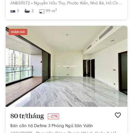
ANB59072 •
Nguyễn Hữu Thọ,
Phước Kiển,
Nhà Bè,
Hồ Chí Minh
3
99 m²
2
GIẢM GIÁ
80 tr/tháng
-27%
Bán căn hộ Define 3 Phòng Ngủ Sân Vườn