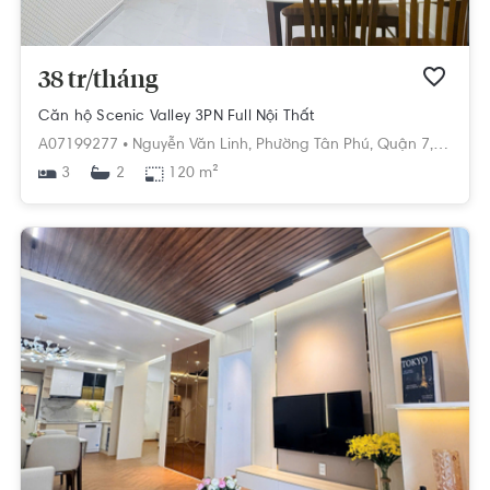
38 tr/tháng
Căn hộ Scenic Valley 3PN Full Nội Thất
A07199277 •
Nguyễn Văn Linh,
Phường Tân Phú,
Quận 7,
Hồ Chí
3
120 m²
2