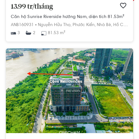
13.99 tr/tháng
Căn hộ Sunrise Riverside hướng Nam, diện tích 81.53m²
ANB160931 •
Nguyễn Hữu Thọ,
Phước Kiển,
Nhà Bè,
Hồ Chí Minh
3
81.53 m²
2