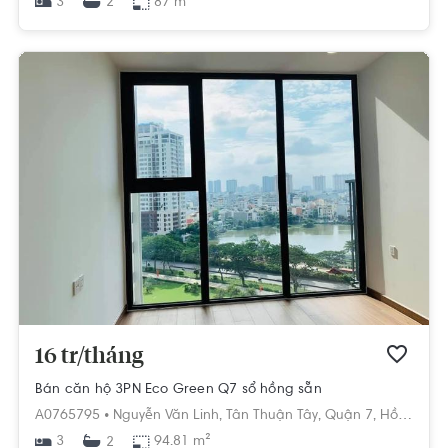
3
87 m²
2
16 tr/tháng
Bán căn hộ 3PN Eco Green Q7 sổ hồng sẵn
A0765795 •
Nguyễn Văn Linh,
Tân Thuận Tây,
Quận 7,
Hồ Chí Minh
3
94.81 m²
2