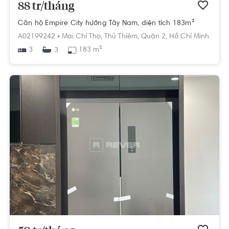
88 tr/tháng
Căn hộ Empire City hướng Tây Nam, diện tích 183m²
A02199242 •
Mai Chí Thọ,
Thủ Thiêm,
Quận 2,
Hồ Chí Minh
3
183 m²
3