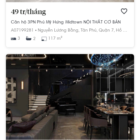
49 tr/tháng
Căn hộ 3PN Phú Mỹ Hưng Midtown NỘI THẤT CƠ BẢN
A07199281 •
Nguyễn Lương Bằng,
Tân Phú,
Quận 7,
Hồ Chí Minh
3
117 m²
2