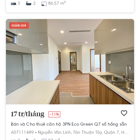
3
86.57 m²
2
GIẢM GIÁ
17 tr/tháng
-11%
Bán và Cho thuê căn hộ 3PN Eco Green Q7 sổ hồng sẵn
A07111489 •
Nguyễn Văn Linh,
Tân Thuận Tây,
Quận 7,
Hồ Chí Minh