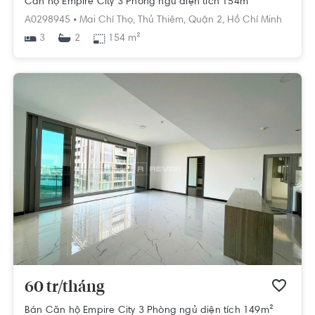
Căn hộ Empire City 3 Phòng ngủ diện tích 154m²
A0298945 •
Mai Chí Thọ,
Thủ Thiêm,
Quận 2,
Hồ Chí Minh
3
154 m²
2
60 tr/tháng
Bán Căn hộ Empire City 3 Phòng ngủ diện tích 149m²