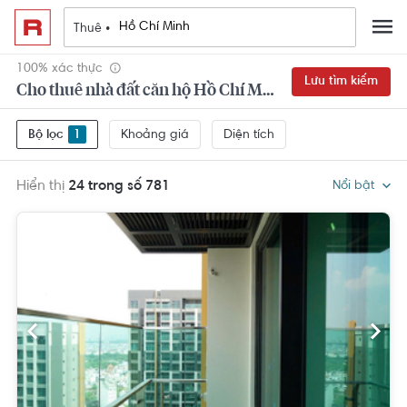
Thuê •
100% xác thực
Lưu tìm kiếm
Cho thuê nhà đất căn hộ Hồ Chí Minh 3 phòng ngủ
Khoảng giá
Diện tích
Bộ lọc
1
Hiển thị
24 trong số 781
Nổi bật