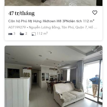
47 tr/tháng
Căn hộ Phú Mỹ Hưng Midtown M8 3PNdiện tích 112 m²
A07199279 •
Nguyễn Lương Bằng,
Tân Phú,
Quận 7,
Hồ Chí Minh
3
112 m²
2