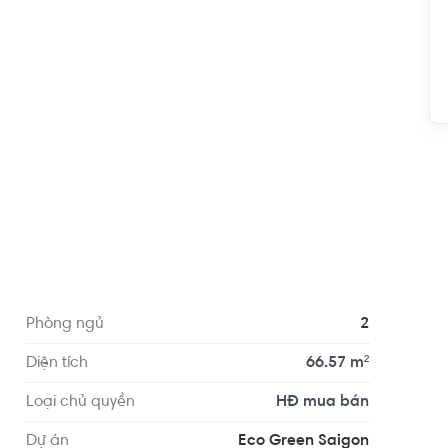
ữ Mèo Con 2.0 km, cách Trương Mầm non Ban Mai 
i đầy đủ các tiện ích về y tế, giáo dục và giải trí xung 
 Y Tế Phường 18 Quận 4...
Phòng ngủ
2
Diện tích
66.57 m²
Loại chủ quyền
HĐ mua bán
Dự án
Eco Green Saigon