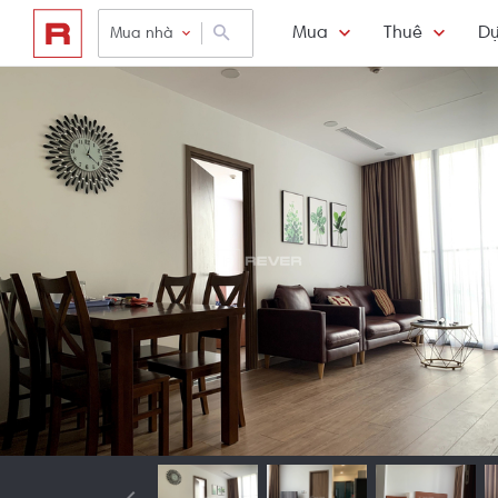
Mua
Thuê
Dự
Mua nhà