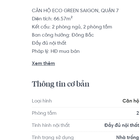
CĂN HỘ ECO GREEN SAIGON, QUẬN 7

Diện tích: 66.57m²

Kết cấu: 2 phòng ngủ, 2 phòng tắm

Ban công hướng: Đông Bắc

Đầy đủ nội thất

Pháp lý: HĐ mua bán

Xem thêm
Căn hộ có vị trí cách Trường Mầm non Song Ng
1.3 km... Tọa lạc tại vị trí thuận tiện di chuyển vớ
Thông tin cơ bản
quanh như: Phòng khám Đa khoa Thái Hòa, Trạm
Loại hình
Căn hộ
Phòng tắm
2
Tình hình nội thất
Đầy đủ nội thất
Tình trạng sử dụng
Nhà trống