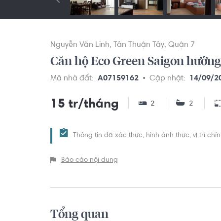
Nguyễn Văn Linh
Tân Thuận Tây
Quận 7
Căn hộ Eco Green Saigon hướng 
Mã nhà đất:
A07159162
Cập nhật:
14/09/2
15 tr/tháng
2
2
Thông tin đã xác thực, hình ảnh thực, vị trí ch
Báo cáo nội dung
Tổng quan