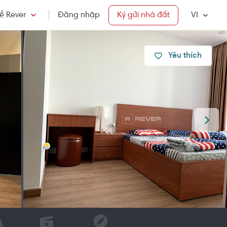
ề Rever
Đăng nhập
Ký gửi nhà đất
VI
Yêu thích