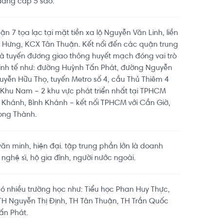
đẳng cấp 5 sao.
 7 tọa lạc tại mặt tiền xa lộ Nguyễn Văn Linh, liền
ỹ Hưng, KCX Tân Thuận. Kết nối đến các quận trung
à tuyến đương giao thông huyết mạch đóng vai trò
kinh tế như: đường Huỳnh Tấn Phát, đường Nguyễn
uyễn Hữu Thọ, tuyến Metro số 4, cầu Thủ Thiêm 4
 Khu Nam – 2 khu vực phát triển nhất tại TPHCM
 Khánh, Bình Khánh – kết nối TPHCM với Cần Giờ,
ong Thành.
n minh, hiện đại. tập trung phần lớn là doanh
 nghệ sĩ, hộ gia đình, người nước ngoài.
 nhiều trường học như: Tiểu học Phan Huy Thực,
TH Nguyễn Thị Định, TH Tân Thuận, TH Trần Quốc
ấn Phát.