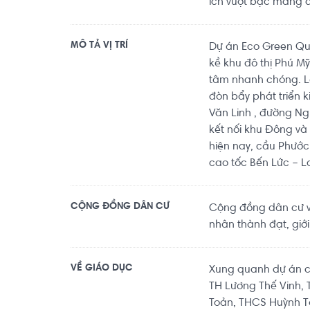
ích vượt bậc mang 
MÔ TẢ VỊ TRÍ
Dự án Eco Green Quận
kề khu đô thị Phú M
tâm nhanh chóng. L
đòn bẩy phát triển 
Văn Linh , đường Ng
kết nối khu Đông và
hiện nay, cầu Phước
cao tốc Bến Lức – L
CỘNG ĐỒNG DÂN CƯ
Cộng đồng dân cư vă
nhân thành đạt, giới
VỀ GIÁO DỤC
Xung quanh dự án có
TH Lương Thế Vinh, 
Toản, THCS Huỳnh T