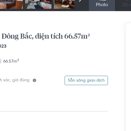
Photo
3D v
Đông Bắc, diện tích 66.57m²
023
66.57m²
ính xác, giá đúng
Sẵn sàng giao dịch