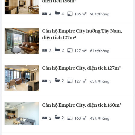
diện tích 186m²
4
4
186 m²
90 tr/tháng
Căn hộ Empire City hướng Tây Nam,
diện tích 127m²
2
3
127 m²
61 tr/tháng
Căn hộ Empire City, diện tích 127m²
2
3
127 m²
65 tr/tháng
Căn hộ Empire City, diện tích 160m²
2
2
160 m²
43 tr/tháng