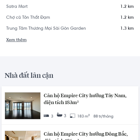
Satra Mart
1.2 km
Chợ cũ Tôn Thất Đạm
1.2 km
Trung Tâm Thương Mại Sài Gòn Garden
1.3 km
Xem thêm
Nhà đất lân cận
Căn hộ Empire City hướng Tây Nam,
diện tích 183m²
3
3
183 m²
88 tr/tháng
Căn hộ Empire City hướng Đông Bắc,