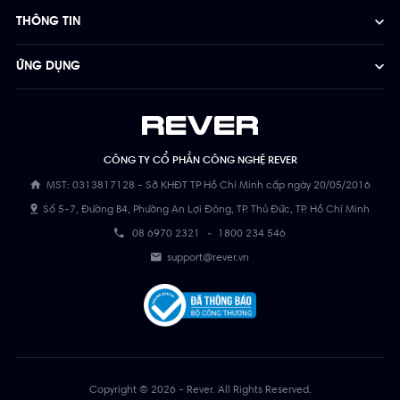
THÔNG TIN
ỨNG DỤNG
CÔNG TY CỔ PHẦN CÔNG NGHỆ REVER
MST: 0313817128 - Sở KHĐT TP Hồ Chí Minh cấp ngày 20/05/2016
Số 5-7, Đường B4, Phường An Lợi Đông, TP. Thủ Đức, TP. Hồ Chí Minh
08 6970 2321
-
1800 234 546
support@rever.vn
Copyright © 2026 - Rever. All Rights Reserved.