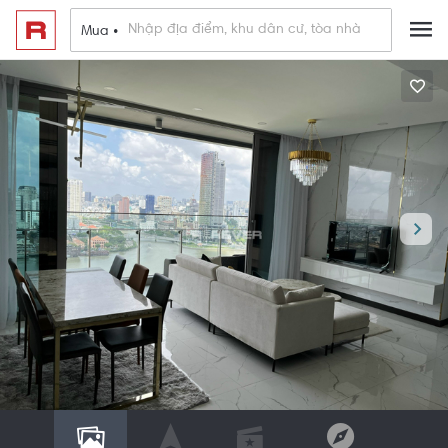
Mua •