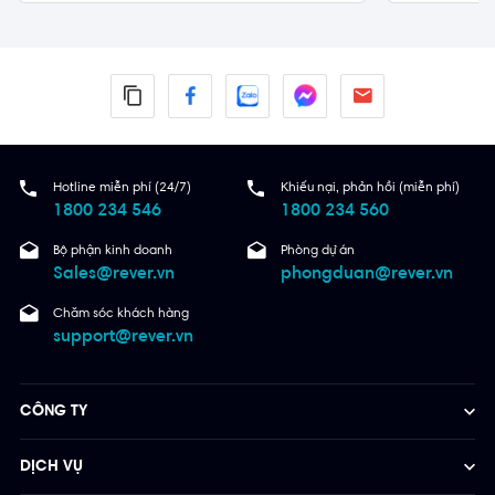
Hotline miễn phí (24/7)
Khiếu nại, phản hồi (miễn phí)
1800 234 546
1800 234 560
Bộ phận kinh doanh
Phòng dự án
Sales@rever.vn
phongduan@rever.vn
Chăm sóc khách hàng
support@rever.vn
CÔNG TY
DỊCH VỤ