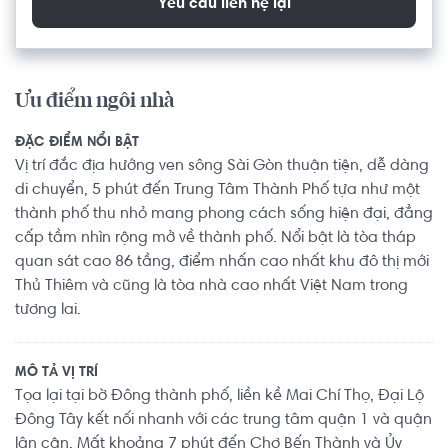
Yêu cầu liên hệ lại
Ưu điểm ngôi nhà
ĐẶC ĐIỂM NỔI BẬT
Vị trí đắc địa hướng ven sông Sài Gòn thuận tiện, dễ dàng
di chuyển, 5 phút đến Trung Tâm Thành Phố tựa như một
thành phố thu nhỏ mang phong cách sống hiện đại, đẳng
cấp tầm nhìn rộng mở về thành phố. Nổi bật là tòa tháp
quan sát cao 86 tầng, điểm nhấn cao nhất khu đô thị mới
Thủ Thiêm và cũng là tòa nhà cao nhất Việt Nam trong
tương lai.
MÔ TẢ VỊ TRÍ
Tọa lại tại bờ Đông thành phố, liền kề Mai Chí Thọ, Đại Lộ
Đông Tây kết nối nhanh với các trung tâm quận 1 và quận
lân cận. Mất khoảng 7 phút đến Chợ Bến Thành và Ủy