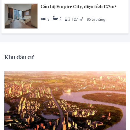
Căn hộ Empire City, diện tích 127m²
2
3
127 m²
85 tr/tháng
Khu dân cư