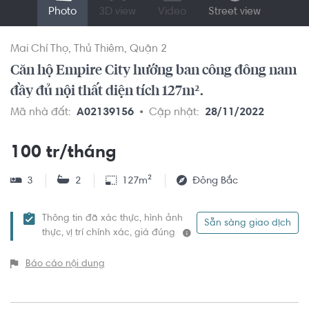
Photo
3D view
Video
Street view
Mai Chí Thọ
Thủ Thiêm
Quận 2
Căn hộ Empire City hướng ban công đông nam
đầy đủ nội thất diện tích 127m².
Mã nhà đất:
A02139156
Cập nhật:
28/11/2022
100 tr/tháng
3
2
127m²
Đông Bắc
Thông tin đã xác thực, hình ảnh
Sẵn sàng giao dịch
thực, vị trí chính xác, giá đúng
Báo cáo nội dung