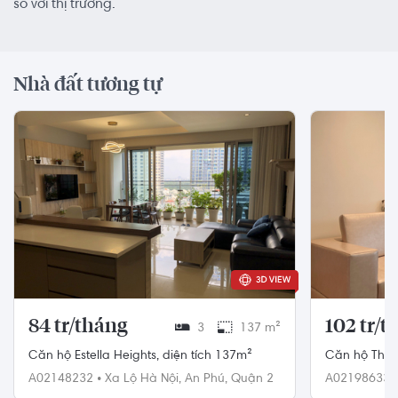
so với thị trường.
Nhà đất tương tự
84 tr/tháng
102 tr/t
3
137 m²
Căn hộ Estella Heights, diện tích 137m²
Căn hộ The M
137m²
A02148232
•
Xa Lộ Hà Nội,
An Phú,
Quận 2
A02198633