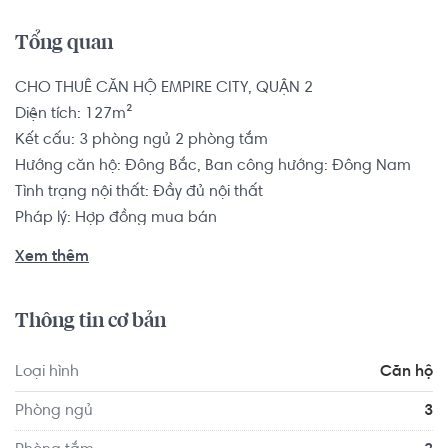
Tổng quan
CHO THUÊ CĂN HỘ EMPIRE CITY, QUẬN 2

Diện tích: 127m²

Kết cấu: 3 phòng ngủ 2 phòng tắm

Hướng căn hộ: Đông Bắc, Ban công hướng: Đông Nam

Tình trạng nội thất: Đầy đủ nội thất

Pháp lý: Hợp đồng mua bán

Xem thêm
Tọa lại tại bờ Đông thành phố, liền kề Mai Chí Thọ, Đại Lộ 
Đông Tây kết nối nhanh với các trung tâm quận 1 và quận 
Thông tin cơ bản
lân cận. Mất khoảng 7 phút đến Chợ Bến Thành và Ủy 
Ban Nhân Dân TPHCM Quận 1, 10 phút vào các khu mua 
Loại hình
Căn hộ
sắm, trường học và bệnh viện Quốc tế Quận 2, 20 phút 
đến các khu tiện ích phía Nam Sài Gòn Q.7

Phòng ngủ
3