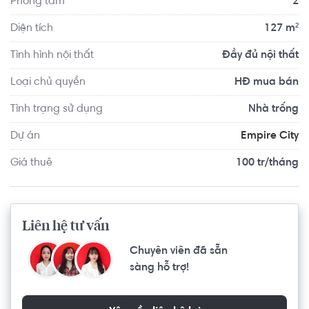
Phòng tắm
2
Căn hộ có vị trí cách Trường Mầm non Cỏ Ba Lá - Clover 
Montessori Quận 2 khoảng 7.6km, cách Trường Mầm non 
Diện tích
127 m²
Úc Châu khoảng 5.8km. Di chuyển tới VShape Fitness & 
Tình hình nội thất
Đầy đủ nội thất
Yoga Center Quận 2 khoảng 6.0km, F5 Gym And Fitness 
Center khoảng 5.0km. Tọa lạc tại vị trí thuận tiện di 
Loại chủ quyền
HĐ mua bán
chuyển với đầy đủ các tiện ích về y tế, giáo dục và giải trí.
Tình trạng sử dụng
Nhà trống
Dự án
Empire City
Giá thuê
100 tr/tháng
Liên hệ tư vấn
Chuyên viên đã sẵn
sàng hỗ trợ!