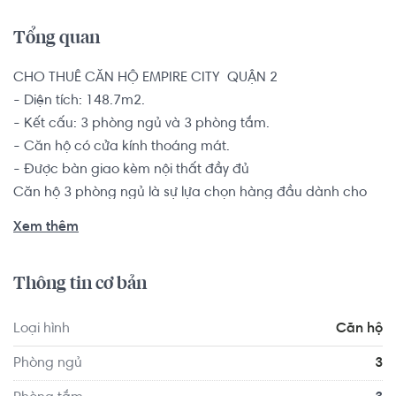
Tổng quan
CHO THUÊ CĂN HỘ EMPIRE CITY  QUẬN 2

- Diện tích: 148.7m2.

- Kết cấu: 3 phòng ngủ và 3 phòng tắm.

- Căn hộ có cửa kính thoáng mát.

- Được bàn giao kèm nội thất đầy đủ

Căn hộ 3 phòng ngủ là sự lựa chọn hàng đầu dành cho 
các đôi vợ chồng trẻ, hộ gia đình từ 2-4 thành viên muốn 
Xem thêm
tìm kiếm một chốn an cư để yên tâm lập nghiệp nơi thành 
phố đông đúc này.

Thông tin cơ bản
Không chỉ sở hữu một vị trí vô cùng đắc địa ngay lõi trung 
Loại hình
Căn hộ
tâm khu đô thị mới Thủ Thiêm, Quận 2 mà dự án căn hộ 
Empire City còn sở hữu nguyên một hệ thống hạ tầng tiện 
Phòng ngủ
3
ích – dịch vụ hoàn hảo, vượt trội tiêu chuẩn quốc tế 5 sao 