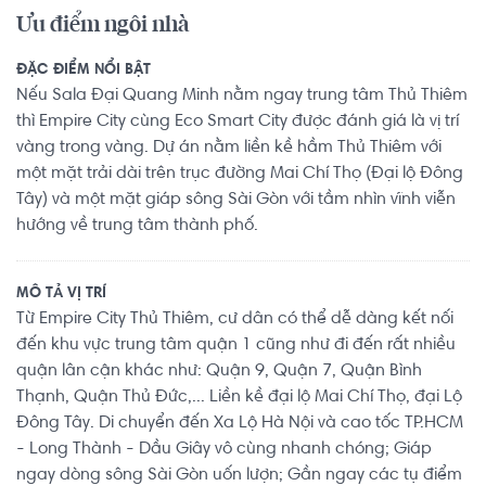
Ưu điểm ngôi nhà
ĐẶC ĐIỂM NỔI BẬT
Nếu Sala Đại Quang Minh nằm ngay trung tâm Thủ Thiêm
thì Empire City cùng Eco Smart City được đánh giá là vị trí
vàng trong vàng. Dự án nằm liền kề hầm Thủ Thiêm với
một mặt trải dài trên trục đường Mai Chí Thọ (Đại lộ Đông
Tây) và một mặt giáp sông Sài Gòn với tầm nhìn vĩnh viễn
hướng về trung tâm thành phố.
MÔ TẢ VỊ TRÍ
Từ Empire City Thủ Thiêm, cư dân có thể dễ dàng kết nối
đến khu vực trung tâm quận 1 cũng như đi đến rất nhiều
quận lân cận khác như: Quận 9, Quận 7, Quận Bình
Thạnh, Quận Thủ Đức,... Liền kề đại lộ Mai Chí Thọ, đại Lộ
Đông Tây. Di chuyển đến Xa Lộ Hà Nội và cao tốc TP.HCM
- Long Thành - Dầu Giây vô cùng nhanh chóng; Giáp
ngay dòng sông Sài Gòn uốn lượn; Gần ngay các tụ điểm