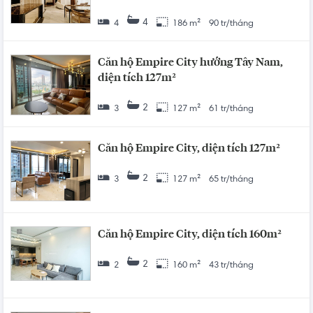
4
4
186 m²
90 tr/tháng
Căn hộ Empire City hướng Tây Nam,
diện tích 127m²
2
3
127 m²
61 tr/tháng
Căn hộ Empire City, diện tích 127m²
2
3
127 m²
65 tr/tháng
Căn hộ Empire City, diện tích 160m²
2
2
160 m²
43 tr/tháng