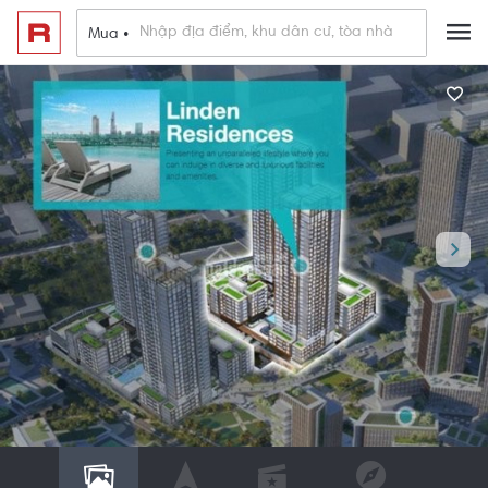
Mua •