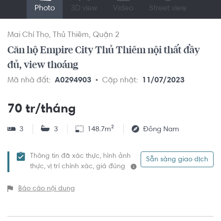
Photo
3D view
Video
Street view
Mai Chí Thọ
Thủ Thiêm
Quận 2
Căn hộ Empire City Thủ Thiêm nội thất đầy
đủ, view thoáng
Mã nhà đất:
A0294903
Cập nhật:
11/07/2023
70 tr/tháng
3
3
148.7m²
Đông Nam
Thông tin đã xác thực, hình ảnh
Sẵn sàng giao dịch
thực, vị trí chính xác, giá đúng
Báo cáo nội dung