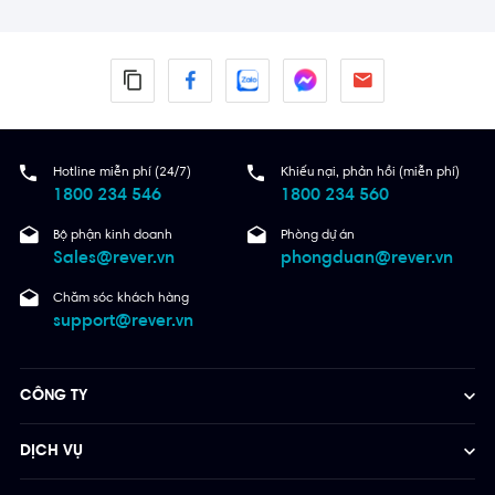
Hotline miễn phí (24/7)
Khiếu nại, phản hồi (miễn phí)
1800 234 546
1800 234 560
Bộ phận kinh doanh
Phòng dự án
Sales@rever.vn
phongduan@rever.vn
Chăm sóc khách hàng
support@rever.vn
CÔNG TY
DỊCH VỤ