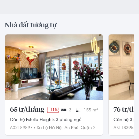
Nhà đất tương tự
65 tr/tháng
76 tr/th
-11%
3
155 m²
Căn hộ Estella Heights 3 phòng ngủ
Căn hộ 3 phòn
thất sang tr
A02189897
•
Xa Lộ Hà Nội,
An Phú,
Quận 2
ABT183958
Bình Thạnh