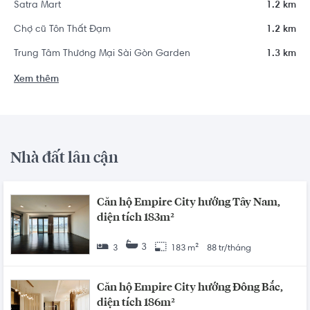
Satra Mart
1.2 km
Chợ cũ Tôn Thất Đạm
1.2 km
Trung Tâm Thương Mại Sài Gòn Garden
1.3 km
Xem thêm
Nhà đất lân cận
Căn hộ Empire City hướng Tây Nam,
diện tích 183m²
3
3
183 m²
88 tr/tháng
Căn hộ Empire City hướng Đông Bắc,
diện tích 186m²