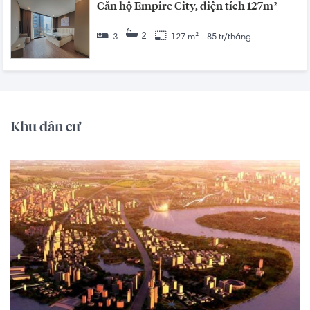
Căn hộ Empire City, diện tích 127m²
2
3
127 m²
85 tr/tháng
Khu dân cư