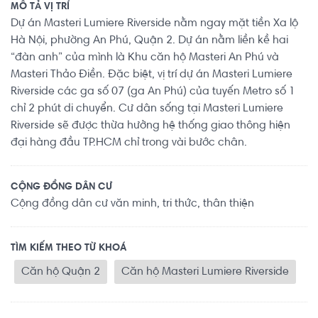
MÔ TẢ VỊ TRÍ
Dự án Masteri Lumiere Riverside nằm ngay mặt tiền Xa lộ
Hà Nội, phường An Phú, Quận 2. Dự án nằm liền kề hai
“đàn anh” của mình là Khu căn hộ Masteri An Phú và
Masteri Thảo Điền. Đặc biệt, vị trí dự án Masteri Lumiere
Riverside các ga số 07 (ga An Phú) của tuyến Metro số 1
chỉ 2 phút di chuyển. Cư dân sống tại Masteri Lumiere
Riverside sẽ được thừa hưởng hệ thống giao thông hiện
đại hàng đầu TP.HCM chỉ trong vài bước chân.
CỘNG ĐỒNG DÂN CƯ
Cộng đồng dân cư văn minh, tri thức, thân thiện
TÌM KIẾM THEO TỪ KHOÁ
Căn hộ Quận 2
Căn hộ Masteri Lumiere Riverside