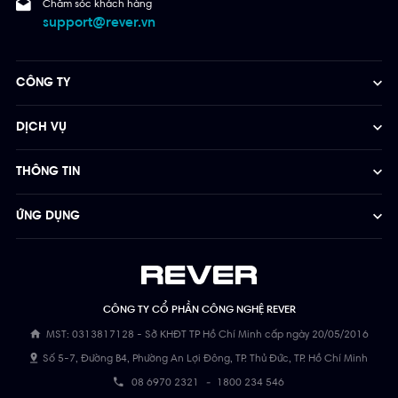
Chăm sóc khách hàng
support@rever.vn
CÔNG TY
DỊCH VỤ
THÔNG TIN
ỨNG DỤNG
CÔNG TY CỔ PHẦN CÔNG NGHỆ REVER
MST: 0313817128 - Sở KHĐT TP Hồ Chí Minh cấp ngày 20/05/2016
Số 5-7, Đường B4, Phường An Lợi Đông, TP. Thủ Đức, TP. Hồ Chí Minh
08 6970 2321
-
1800 234 546