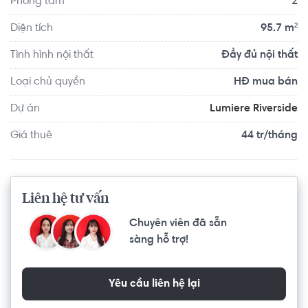
Phòng tắm
2
Diện tích
95.7 m²
Tình hình nội thất
Đầy đủ nội thất
Loại chủ quyền
HĐ mua bán
Dự án
Lumiere Riverside
Giá thuê
44 tr/tháng
Liên hệ tư vấn
Chuyên viên đã sẵn
sàng hỗ trợ!
Yêu cầu liên hệ lại