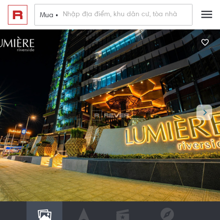
Mua •