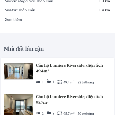
Vincom Mega Mall Thảo Điền
1.3 km
VinMart Thảo Điền
1.4 km
Xem thêm
Nhà đất lân cận
Căn hộ Lumiere Riverside, diện tích
49.4m²
1
1
49.4 m²
22 tr/tháng
Căn hộ Lumiere Riverside, diện tích
95.7m²
2
3
95.7 m²
50 tr/tháng