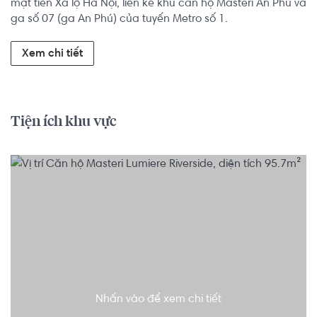
mặt tiền Xa lộ Hà Nội, liền kề khu căn hộ Masteri An Phú và 
ga số 07 (ga An Phú) của tuyến Metro số 1.
Xem chi tiết
Tiện ích khu vực
Nhấn vào để xem chi tiết