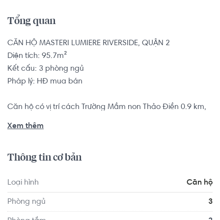
Tổng quan
CĂN HỘ MASTERI LUMIERE RIVERSIDE, QUẬN 2

Diện tích: 95.7m²

Kết cấu: 3 phòng ngủ

Pháp lý: HĐ mua bán

Căn hộ có vị trí cách Trường Mầm non Thảo Điền 0.9 km, 
cách Trường Mầm non Sakura Montessori Quận 2 - TP 
Xem thêm
HCM 1.7 km... Tọa lạc tại vị trí thuận tiện di chuyển với đầy 
đủ các tiện ích về y tế, giáo dục và giải trí xung quanh 
Thông tin cơ bản
như: Bệnh viện Quốc Tế Mỹ - AIH, Phòng khám Mắt BV AIH 
- BSCK2 LÊ HỒNG HÀ...
Loại hình
Căn hộ
Phòng ngủ
3