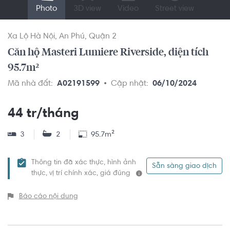
Photo
3D view
Video
Street view
Xa Lộ Hà Nội
An Phú
Quận 2
Căn hộ Masteri Lumiere Riverside, diện tích
95.7m²
Mã nhà đất:
A02191599
Cập nhật:
06/10/2024
44 tr/tháng
3
2
95.7m²
Thông tin đã xác thực, hình ảnh
Sẵn sàng giao dịch
thực, vị trí chính xác, giá đúng
Báo cáo nội dung