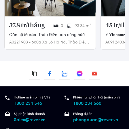
37.8 tr/tháng
45 tr/th
3
93.34 m²
Căn hộ Masteri Thảo Điền ban công hướng
⚡ 𝐕𝐢𝐧𝐡𝐨𝐦𝐞𝐬
Đông Bắc mát mẻ.
phòng ngủ v
A0221903
•
660a Xa Lộ Hà Nội,
Thảo Điền,
A09124034
Quận 2
Quận 1
Hotline miễn phí (24/7)
Khiếu nại, phản hồi (miễn phí)
1800 234 546
1800 234 560
Bộ phận kinh doanh
Phòng dự án
Sales@rever.vn
phongduan@rever.vn