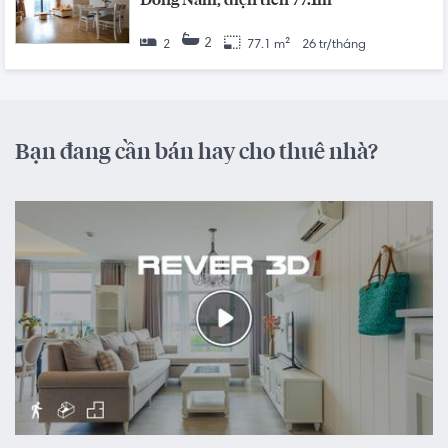
Đông Nam, diện tích 77.1m²
2
2
77.1 m²
26 tr/tháng
Bạn đang cần bán hay cho thuê nhà?