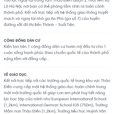
Tọa lạc ngay tại trung tâm Thảo Điền Quận 2, mặt tiền Xa
Lộ Hà Nội, nơi bạn có thể phóng tầm nhìn ra toàn cảnh
thành phố. Kết nối trực tiếp với hệ thống giao thông huyết
mạch và ngay tại nhà ga An Phú (ga số 7) của tuyến
đường sắt đô thị Bến Thành – Suối Tiên.
CỘNG ĐỒNG DÂN CƯ
Kiến tạo nên 1 cộng đồng dân cư hoàn mỹ đầu tư cho 1
cuộc sống hạnh phúc theo chuẩn quốc tế của thành phố
xứng tầm với đẳng cấp .
VỀ GIÁO DỤC
Kết nối trực tiếp với các trường quốc tế trong khu vực Thảo
Điền cung cấp một hệ thống giáo dục hoàn chỉnh trong
một môi trường quốc tế giúp con em phát huy hết năng
lực học tập của mình như European International School
(1,2km), International German School IGS (750m), Trường
Mầm non Thảo Điền (1,2km), Trường tiểu học Huỳnh Văn