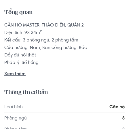
Tổng quan
CĂN HỘ MASTERI THẢO ĐIỀN, QUẬN 2

Diện tích: 93.34m²

Kết cấu: 3 phòng ngủ, 2 phòng tắm

Cửa hướng: Nam, Ban công hướng: Bắc

Đầy đủ nội thất

Pháp lý: Sổ hồng

Xem thêm
Căn hộ có vị trí cách Trường Mầm non Thảo Điền 0.4 km, 
cách Trường Mầm non Sakura Montessori Quận 2 - TP 
Thông tin cơ bản
HCM 1.5 km... Tọa lạc tại vị trí thuận tiện di chuyển với đầy 
đủ các tiện ích về y tế, giáo dục và giải trí xung quanh 
Loại hình
Căn hộ
như: Bệnh viện Quốc Tế Mỹ - AIH, Phòng khám Family 
Medical Practice...
Phòng ngủ
3