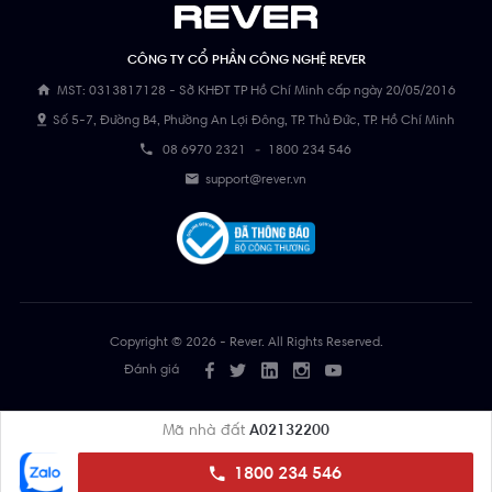
CÔNG TY CỔ PHẦN CÔNG NGHỆ REVER
MST: 0313817128 - Sở KHĐT TP Hồ Chí Minh cấp ngày 20/05/2016
Số 5-7, Đường B4, Phường An Lợi Đông, TP. Thủ Đức, TP. Hồ Chí Minh
08 6970 2321
-
1800 234 546
support@rever.vn
Copyright © 2026 - Rever. All Rights Reserved.
Đánh giá
Mã nhà đất
A02132200
1800 234 546