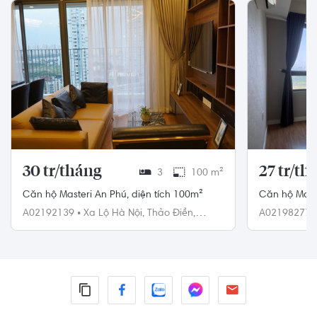
30 tr/tháng
27 tr/th
3
100 m²
Căn hộ Masteri An Phú, diện tích 100m²
Căn h
A02192139
•
Xa Lộ Hà Nội,
Thảo Điền,
A02198277
Quận 2
Quận 2