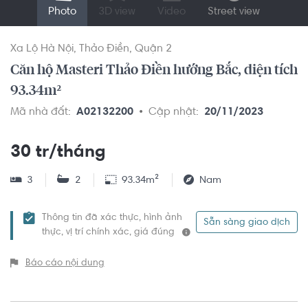
Photo
3D view
Video
Street view
Xa Lộ Hà Nội
Thảo Điền
Quận 2
Căn hộ Masteri Thảo Điền hướng Bắc, diện tích
93.34m²
Mã nhà đất:
A02132200
Cập nhật:
20/11/2023
30 tr/tháng
3
2
93.34m²
Nam
Thông tin đã xác thực, hình ảnh
Sẵn sàng giao dịch
thực, vị trí chính xác, giá đúng
Báo cáo nội dung