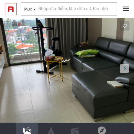
Mua •