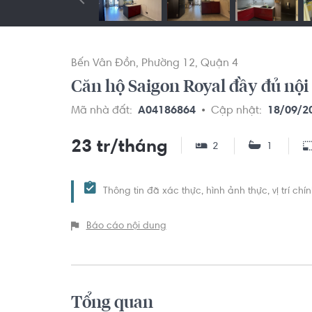
Bến Vân Đồn
Phường 12
Quận 4
Căn hộ Saigon Royal đầy đủ nội 
Mã nhà đất:
A04186864
Cập nhật:
18/09/2
23 tr/tháng
2
1
Thông tin đã xác thực, hình ảnh thực, vị trí ch
Báo cáo nội dung
Tổng quan