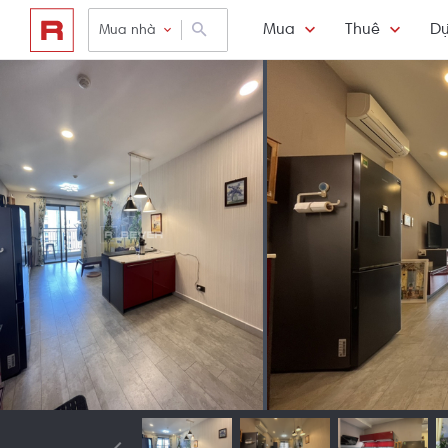
Mua
Thuê
Dự
Mua nhà