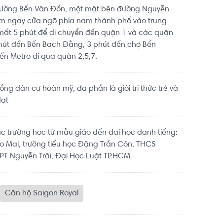
đường Bến Vân Đồn, một mặt bên đường Nguyễn
ằm ngay cửa ngõ phía nam thành phố vào trung
mất 5 phút để di chuyển đến quận 1 và các quận
phút đến Bến Bạch Đằng, 3 phút đến chợ Bến
yến Metro đi qua quận 2,5,7.
ng dân cư hoàn mỹ, đa phần là giới tri thức trẻ và
đạt
c trường học từ mẫu giáo đến đại học danh tiếng:
 Mai, trường tiểu học Đặng Trần Côn, THCS
T Nguyễn Trãi, Đại Học Luật TP.HCM.
Căn hộ Saigon Royal