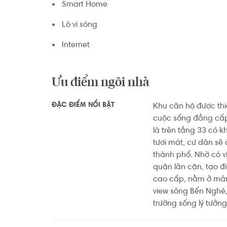
Smart Home
Lò vi sóng
Internet
Ưu điểm ngôi nhà
ĐẶC ĐIỂM NỔI BẬT
Khu căn hộ được th
cuộc sống đẳng cấp,
là trên tầng 33 có 
tươi mát, cư dân sẽ
thành phố. Nhờ có vị
quận lân cận, tạo đi
cao cấp, nằm ở mản
view sông Bến Nghé,
trường sống lý tưởng