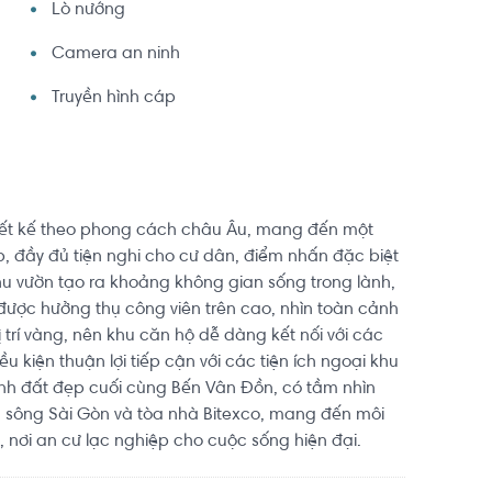
Lò nướng
Camera an ninh
Truyền hình cáp
iết kế theo phong cách châu Âu, mang đến một
 đầy đủ tiện nghi cho cư dân, điểm nhấn đặc biệt
khu vườn tạo ra khoảng không gian sống trong lành,
 được hưởng thụ công viên trên cao, nhìn toàn cảnh
 trí vàng, nên khu căn hộ dễ dàng kết nối với các
ều kiện thuận lợi tiếp cận với các tiện ích ngoại khu
h đất đẹp cuối cùng Bến Vân Đồn, có tầm nhìn
 sông Sài Gòn và tòa nhà Bitexco, mang đến môi
, nơi an cư lạc nghiệp cho cuộc sống hiện đại.