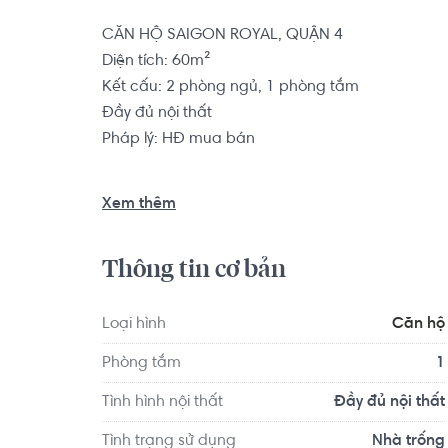
CĂN HỘ SAIGON ROYAL, QUẬN 4

Diện tích: 60m²

Kết cấu: 2 phòng ngủ, 1 phòng tắm

Đầy đủ nội thất

Pháp lý: HĐ mua bán

Căn hộ có vị trí cách Trường Tiểu học Đoàn Thị Đ
Xem thêm
Tọa lạc tại vị trí thuận tiện di chuyển với đầy đủ 
như: Bệnh viện Đa khoa Tân Hưng, Bệnh viện JW
Thông tin cơ bản
Loại hình
Căn hộ
Phòng tắm
1
Tình hình nội thất
Đầy đủ nội thất
Tình trạng sử dụng
Nhà trống