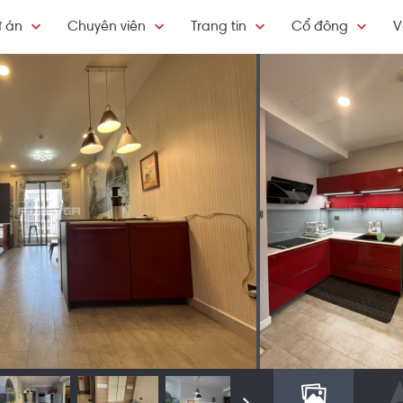
 án
Chuyên viên
Trang tin
Cổ đông
V