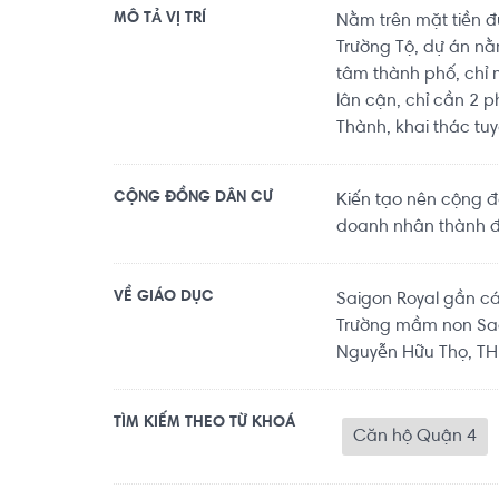
MÔ TẢ VỊ TRÍ
Nằm trên mặt tiền 
Trường Tộ, dự án n
tâm thành phố, chỉ 
lân cận, chỉ cần 2 
Thành, khai thác tu
CỘNG ĐỒNG DÂN CƯ
Kiến tạo nên cộng đồ
doanh nhân thành 
VỀ GIÁO DỤC
Saigon Royal gần cá
Trường mầm non Sao
Nguyễn Hữu Thọ, THP
TÌM KIẾM THEO TỪ KHOÁ
Căn hộ Quận 4