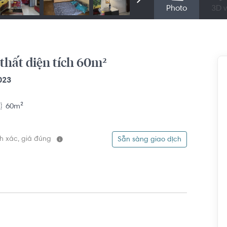
Photo
3D v
thất diện tích 60m²
023
60m²
ính xác, giá đúng
Sẵn sàng giao dịch