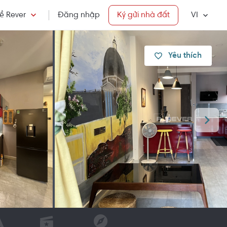
ề Rever
Đăng nhập
Ký gửi nhà đất
VI
Yêu thích