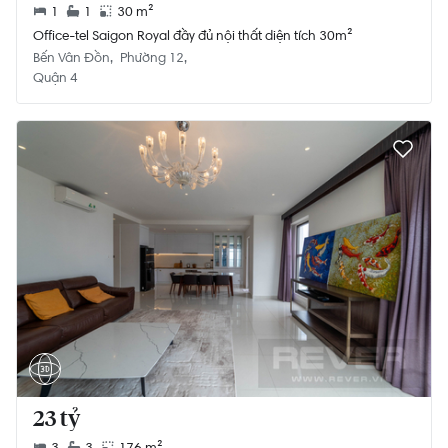
1
1
30 m²
Office-tel Saigon Royal đầy đủ nội thất diện tích 30m²
Bến Vân Đồn
Phường 12
Quận 4
23 tỷ
3
3
176 m²