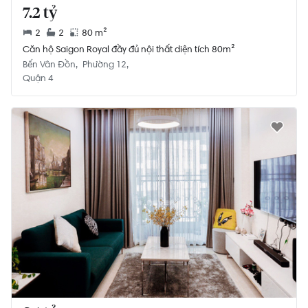
7.2 tỷ
2
2
80 m²
Căn hộ Saigon Royal đầy đủ nội thất diện tích 80m²
Bến Vân Đồn
Phường 12
Quận 4