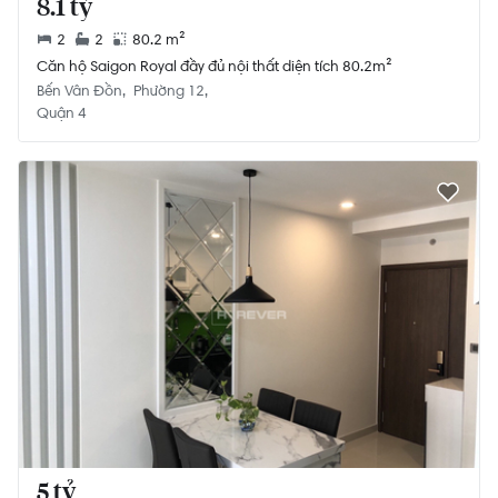
8.1 tỷ
2
2
80.2 m²
Căn hộ Saigon Royal đầy đủ nội thất diện tích 80.2m²
Bến Vân Đồn
Phường 12
Quận 4
5 tỷ