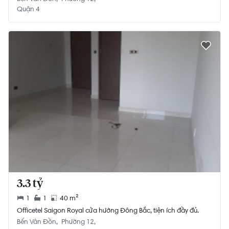
Quận 4
3.3 tỷ
1
1
40 m²
Officetel Saigon Royal cửa hướng Đông Bắc, tiện ích đầy đủ.
Bến Vân Đồn
Phường 12