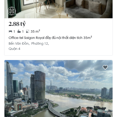
2.88 tỷ
1
1
35 m²
Office-tel Saigon Royal đầy đủ nội thất diện tích 35m²
Bến Vân Đồn
Phường 12
Quận 4