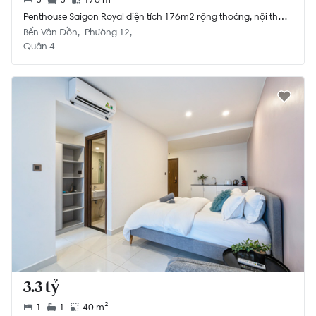
Penthouse Saigon Royal diện tích 176m2 rộng thoáng, nội thất
cơ bản.
Bến Vân Đồn
Phường 12
Quận 4
3.3 tỷ
1
1
40 m²