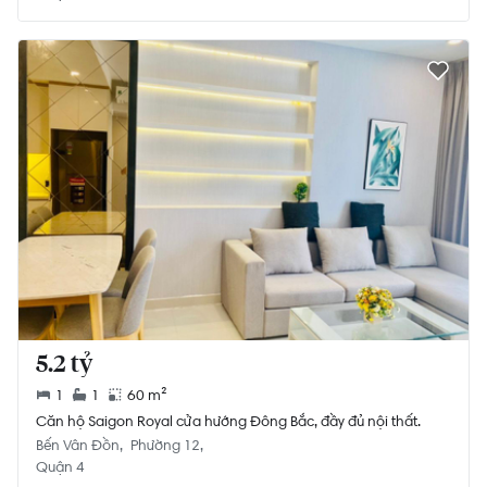
5.2 tỷ
1
1
60 m²
Căn hộ Saigon Royal cửa hướng Đông Bắc, đầy đủ nội thất.
Bến Vân Đồn
Phường 12
Quận 4