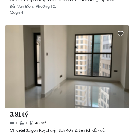
Bến Vân Đồn
Phường 12
Quận 4
3.81 tỷ
1
1
40 m²
Officetel Saigon Royal diện tích 40m2, tiện ích đầy đủ.