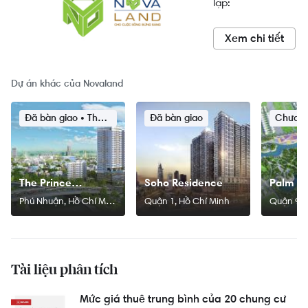
lập:
Xem chi tiết
Dự án khác của Novaland
Đã bàn giao • Tháng 10/2015
Đã bàn giao
Chưa x
The Prince
Soho Residence
Palm M
Residence
Phú Nhuận, Hồ Chí Minh
Quận 1, Hồ Chí Minh
Quận 9, 
Tài liệu phân tích
Mức giá thuê trung bình của 20 chung cư