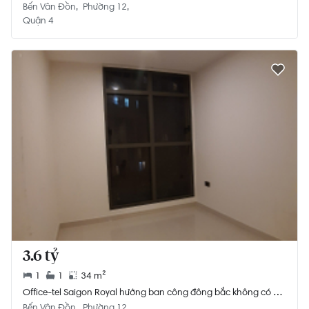
Bến Vân Đồn
Phường 12
Quận 4
3.6 tỷ
1
1
34 m²
Office-tel Saigon Royal hướng ban công đông bắc không có nội
thất diện tích 34m²
Bến Vân Đồn
Phường 12