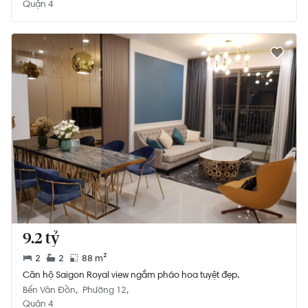
Quận 4
9.2 tỷ
2
2
88 m²
Căn hộ Saigon Royal view ngắm pháo hoa tuyệt đẹp.
Bến Vân Đồn
Phường 12
Quận 4