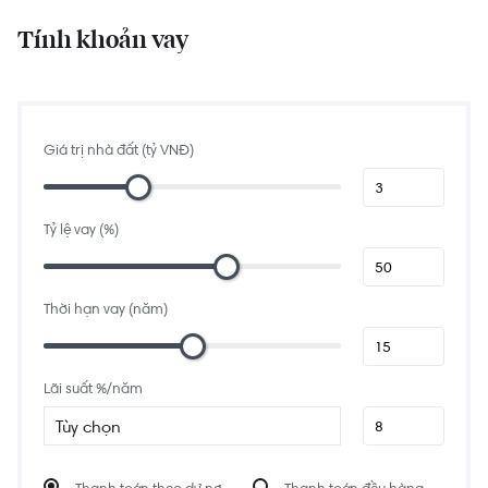
Tính khoản vay
Giá trị nhà đất (tỷ VNĐ)
Tỷ lệ vay (%)
Thời hạn vay (năm)
Lãi suất %/năm
Tùy chọn
Thanh toán theo dư nợ
Thanh toán đều hàng