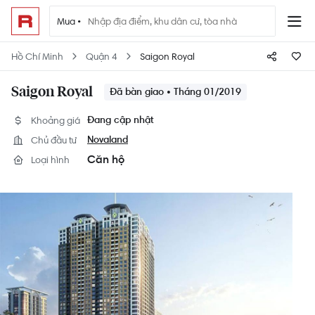
Mua •
Hồ Chí Minh
Quận 4
Saigon Royal
Saigon Royal
Đã bàn giao • Tháng 01/2019
Khoảng giá
Đang cập nhật
Chủ đầu tư
Novaland
Căn hộ
Loại hình