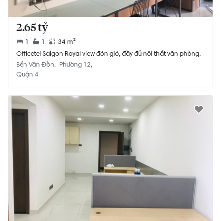
2.65 tỷ
1
1
34 m²
Officetel Saigon Royal view đón gió, đầy đủ nội thất văn phòng.
Bến Vân Đồn
Phường 12
Quận 4