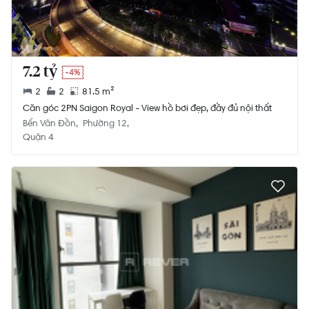
7.2 tỷ
-4%
2
2
81.5 m²
Căn góc 2PN Saigon Royal - View hồ bơi đẹp, đầy đủ nội thất
Bến Vân Đồn
Phường 12
Quận 4