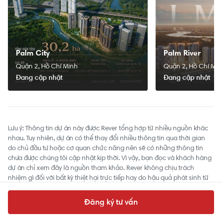
Palm City
Palm River
Quận 2, Hồ Chí Minh
Quận 2, Hồ Chí Mi
Đang cập nhật
Đang cập nhật
Lưu ý: Thông tin dự án này được Rever tổng hợp từ nhiều nguồn khác
nhau. Tuy nhiên, dự án có thể thay đổi nhiều thông tin qua thời gian
do chủ đầu tư hoặc cơ quan chức năng nên sẽ có những thông tin
chưa được chúng tôi cập nhật kịp thời. Vì vậy, bạn đọc và khách hàng
dự án chỉ xem đây là nguồn tham khảo. Rever không chịu trách
nhiệm gì đối với bất kỳ thiệt hại trực tiếp hay do hậu quả phát sinh từ
việc sử dụng thông tin này.
Đăng ký tư vấn