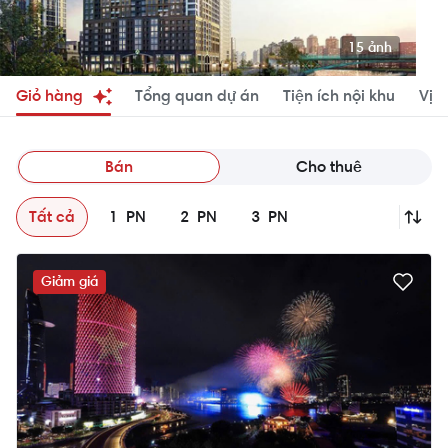
15 ảnh
Giỏ hàng
Tổng quan dự án
Tiện ích nội khu
Vị tr
Bán
Cho thuê
Tất cả
1
PN
2
PN
3
PN
Giảm giá