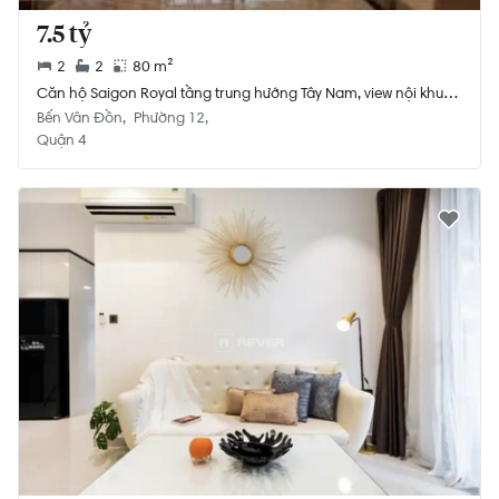
7.5 tỷ
2
2
80 m²
Căn hộ Saigon Royal tầng trung hướng Tây Nam, view nội khu
hồ bơi.
Bến Vân Đồn
Phường 12
Quận 4