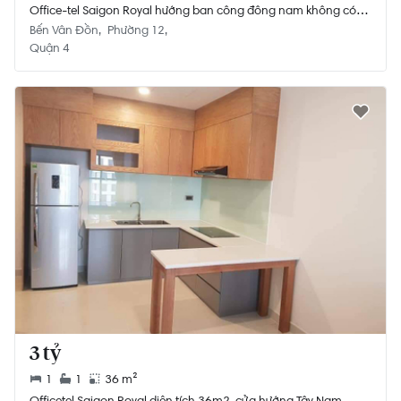
Office-tel Saigon Royal hướng ban công đông nam không có
nội thất diện tích 40m².
Bến Vân Đồn
Phường 12
Quận 4
3 tỷ
1
1
36 m²
Officetel Saigon Royal diện tích 36m2, cửa hướng Tây Nam.