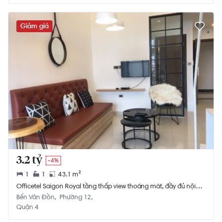
Giảm giá
3.2 tỷ
-4%
1
1
43.1 m²
Officetel Saigon Royal tầng thấp view thoáng mát, đầy đủ nội
thất
Bến Vân Đồn
Phường 12
Quận 4