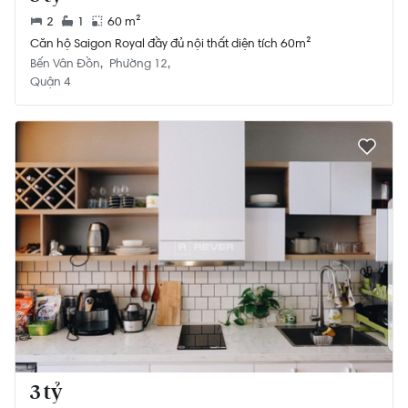
2
1
60 m²
Căn hộ Saigon Royal đầy đủ nội thất diện tích 60m²
Bến Vân Đồn
Phường 12
Quận 4
3 tỷ