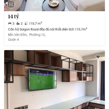
14 tỷ
3
2
115.7 m²
Căn hộ Saigon Royal đầy đủ nội thất diện tích 115.7m²
Bến Vân Đồn
Phường 12
Quận 4