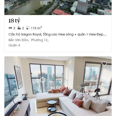
18 tỷ
3
2
115 m²
Căn hộ Saigon Royal, Tầng cao View sông + quận 1 View Đẹp
nhất
Bến Vân Đồn
Phường 12
Quận 4