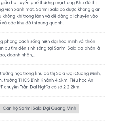
 giữa hai tuyến phố thương mại trong Khu đô thị
ng viên xanh mát, Sarimi Sala có được không gian
ầu không khí trong lành và dễ dàng di chuyển vào
 và các khu đô thi xung quanh.
 phong cách sống hiện đại hòa mình với thiên
n cư tìm đến sinh sống tại Sarimi Sala đa phần là
ao, doanh nhân,...
rường học trong khu đô thị Sala Đại Quang Minh,
h: trường THCS Bình Khánh 4,6km, Tiểu học An
T chuyên Trần Đại Nghĩa cơ sở 2 2,2km.
Căn hộ Sarimi Sala Đại Quang Minh