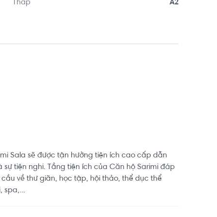
Tháp
A2
imi Sala sẽ được tận hưởng tiện ích cao cấp dẫn
 sự tiện nghi. Tầng tiện ích của Căn hộ Sarimi đáp
ầu về thư giãn, học tập, hội thảo, thể dục thể
 spa,...