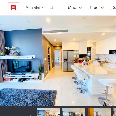
Mua
Thuê
Dự
Mua nhà