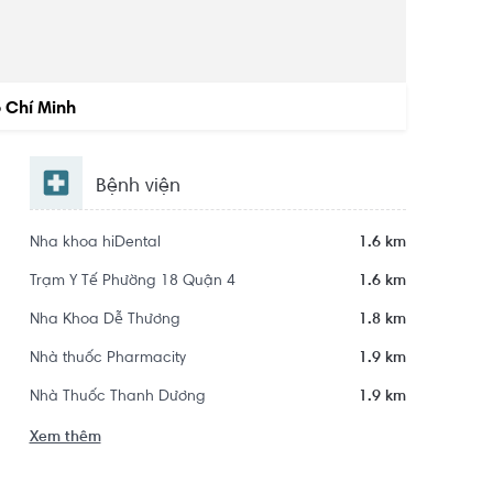
 Chí Minh
Khu dân cư Sala Đại Quang Minh
Bệnh viện
Nha khoa hiDental
1.6 km
Trạm Y Tế Phường 18 Quận 4
1.6 km
Nha Khoa Dễ Thương
1.8 km
Nhà thuốc Pharmacity
1.9 km
Nhà Thuốc Thanh Dương
1.9 km
Xem thêm