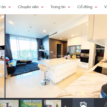
 án
Chuyên viên
Trang tin
Cổ đông
V