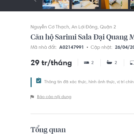
Nguyễn Cơ Thạch
An Lợi Đông
Quận 2
Căn hộ Sarimi Sala Đại Quang M
Mã nhà đất:
A02147991
Cập nhật:
26/04/2
29 tr/tháng
2
2
Thông tin đã xác thực, hình ảnh thực, vị trí ch
Báo cáo nội dung
Tổng quan