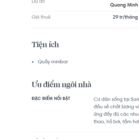
Dự án
Quang Minh
Giá thuê
29 tr/tháng
Tiện ích
Quầy minibar
Ưu điểm ngôi nhà
ĐẶC ĐIỂM NỔI BẬT
Cư dân sống tại Sar
đầu về chất lượng và
ứng đầy đủ các nhu c
thao, hồ bơi, tắm hơi,