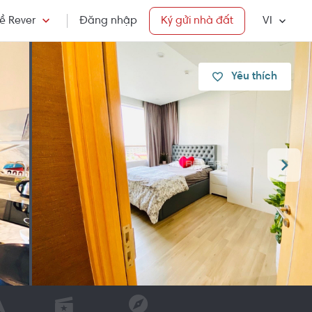
ề Rever
Đăng nhập
Ký gửi nhà đất
VI
Yêu thích