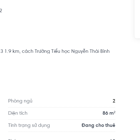


3 1.9 km, cách Trường Tiểu học Nguyễn Thái Bình 
i đầy đủ các tiện ích về y tế, giáo dục và giải trí xung 
hoa Dễ Thương...
Phòng ngủ
2
Diện tích
86 m²
Tình trạng sử dụng
Đang cho thuê