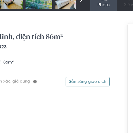
Photo
3D v
inh, diện tích 86m²
023
86m²
ính xác, giá đúng
Sẵn sàng giao dịch