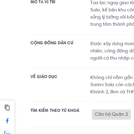
MÔ TẢ VỊ TRÍ
Tọa lạc ngay giao lộ
Sala, kế bên khu cô
sống lý tưởng với b
trung tâm thành phố
CỘNG ĐỒNG DÂN CƯ
Được xây dựng mang
nhiên, công động dâ
người có thu nhập c
VỀ GIÁO DỤC
Không chỉ nằm gần t
Sarimi Sala còn các
Khánh 2,3km và THP
TÌM KIẾM THEO TỪ KHOÁ
Căn hộ Quận 2