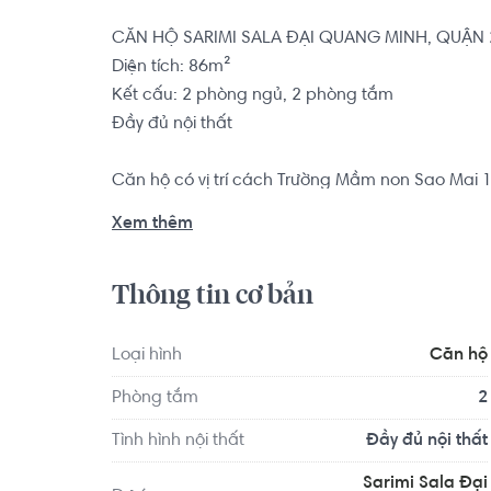
CĂN HỘ SARIMI SALA ĐẠI QUANG MINH, QUẬN 2
Diện tích: 86m²

Kết cấu: 2 phòng ngủ, 2 phòng tắm

Đầy đủ nội thất

Căn hộ có vị trí cách Trường Mầm non Sao Mai 1
2.0 km... Tọa lạc tại vị trí thuận tiện di chuyển vớ
Xem thêm
quanh như: Trạm Y Tế Phường 18 Quận 4, Nha K
Thông tin cơ bản
Loại hình
Căn hộ
Phòng tắm
2
Tình hình nội thất
Đầy đủ nội thất
Sarimi Sala Đại