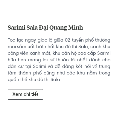
Sarimi Sala Đại Quang Minh
Toạ lạc ngay giao lộ giữa 02 tuyến phố thương 
mại sầm uất bật nhất khu đô thị Sala, cạnh khu 
công viên xanh mát, khu căn hộ cao cấp Sarimi 
hứa hẹn mang lại sự thuận lợi nhất dành cho 
dân cư tại Sarimi và dễ dàng kết nối về trung 
tâm thành phố cũng như các khu nằm trong 
quần thể khu đô thị Sala.
Xem chi tiết