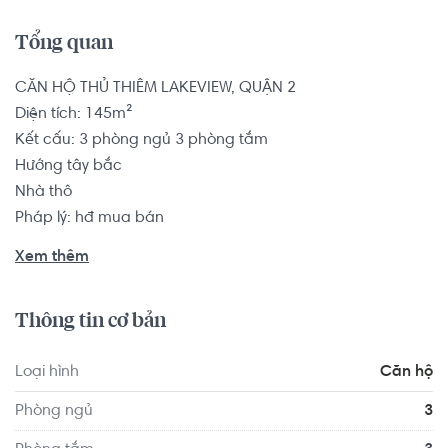
Tổng quan
CĂN HỘ THỦ THIÊM LAKEVIEW, QUẬN 2

Diện tích: 145m²

Kết cấu: 3 phòng ngủ 3 phòng tắm

Hướng tây bắc

Nhà thô

Pháp lý: hđ mua bán

Xem thêm
Căn hộ có vị trí cách  Trường THPT Chuyên Trần Đại Nghĩa 
- cơ sở 2 1.7 km, cách Trung tâm Ngoại ngữ S.A.T 1.6 
Thông tin cơ bản
km,...

Tọa lạc tại vị trí thuận tiện di chuyển với đầy đủ các tiện 
Loại hình
Căn hộ
ích về y tế, giáo dục và giải trí: Nha Khoa An Nhien 1.5 km, 
Ẩm Thực Quê Nhà 1.6 km, Siêu Thị Mẹ & Bé Con Cưng 1.5 
Phòng ngủ
3
km