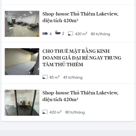
Shop-house Thủ Thiêm Lakeview,
diện tích 420m²
2
4
420 m²
80 tr/tháng
CHO THUÊ MẶT BẰNG KINH
DOANH GIÁ ĐẠI RẺ NGAY TRUNG
TÂM THỦ THIÊM
85 m²
45 tr/tháng
Shop-house Thủ Thiêm Lakeview,
diện tích 420m²
420 m²
80 tr/tháng