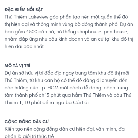
ĐẶC ĐIỂM NỔI BẬT
Thủ Thiêm Lakeview góp phần tạo nên một quần thể đô
thị hiện đại và thông minh vùng bờ đông thành phố. Dự án
bao gồm 4500 căn hộ, hệ thống shophouse, penthouse,
nhằm đáp ứng nhu cầu kinh doanh và an cư tại khu đô thị
hiện đại bậc nhất.
MÔ TẢ VỊ TRÍ
Dự án sở hữu vị trí đắc địa ngay trung tâm khu đô thị mới
Thủ Thiêm, từ khu căn hộ có thể dễ dàng di chuyển đến
các hướng của Tp. HCM một cách dễ dàng, cách trung
tâm thành phố chỉ 5 phút qua hầm Thủ Thiêm và cầu Thủ
Thiêm 1, 10 phút để ra ngã ba Cái Lái.
CỘNG ĐỒNG DÂN CƯ
Kiến tạo nên cộng đồng dân cư hiện đại, văn minh, đa
phần là giới tri thức trẻ.