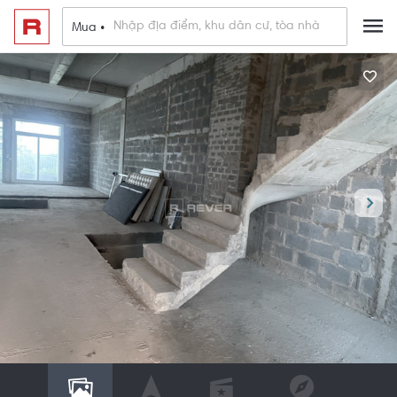
Mua •