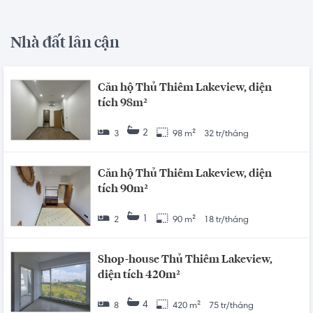
Nhà đất lân cận
Căn hộ Thủ Thiêm Lakeview, diện
tích 98m²
2
3
98 m²
32 tr/tháng
Căn hộ Thủ Thiêm Lakeview, diện
tích 90m²
1
2
90 m²
18 tr/tháng
Shop-house Thủ Thiêm Lakeview,
diện tích 420m²
4
8
420 m²
75 tr/tháng