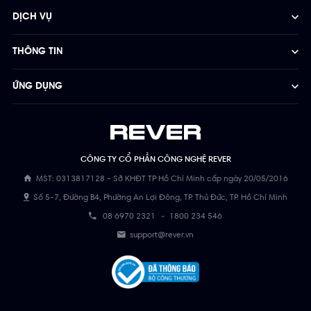
DỊCH VỤ
THÔNG TIN
ỨNG DỤNG
CÔNG TY CỔ PHẦN CÔNG NGHỆ REVER
MST: 0313817128 - Sở KHĐT TP Hồ Chí Minh cấp ngày 20/05/2016
Số 5-7, Đường B4, Phường An Lợi Đông, TP. Thủ Đức, TP. Hồ Chí Minh
08 6970 2321
-
1800 234 546
support@rever.vn