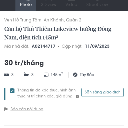
Photo
3D view
Video
Street view
Ven Hồ Trung Tâm
An Khánh
Quận 2
Căn hộ Thủ Thiêm Lakeview hướng Đông
Nam, diện tích 145m²
Mã nhà đất:
A02144717
Cập nhật:
11/09/2023
30 tr/tháng
3
3
145m²
Tây Bắc
Thông tin đã xác thực, hình ảnh
Sẵn sàng giao dịch
thực, vị trí chính xác, giá đúng
Báo cáo nội dung