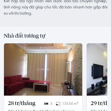
Kết hợp đội ngũ nhân viên được đào tạo chuyên nghiệp,
tính năng này đã giúp cho tốc độ bán nhanh hơn gấp đôi
so với thị trường.
Nhà đất tương tự
28 tr/tháng
29 tr/th
3
133.54 m²