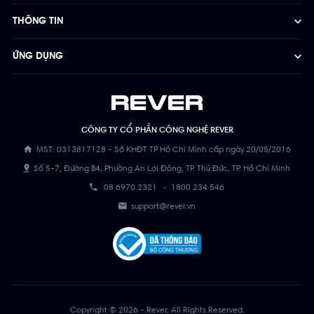
THÔNG TIN
ỨNG DỤNG
CÔNG TY CỔ PHẦN CÔNG NGHỆ REVER
MST: 0313817128 - Sở KHĐT TP Hồ Chí Minh cấp ngày 20/05/2016
Số 5-7, Đường B4, Phường An Lợi Đông, TP. Thủ Đức, TP. Hồ Chí Minh
08 6970 2321
-
1800 234 546
support@rever.vn
Copyright © 2026 - Rever. All Rights Reserved.