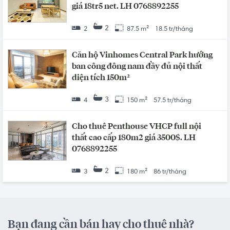
giá 18tr5 net. LH 0768892255
2
2
87.5 m²
18.5 tr/tháng
Căn hộ Vinhomes Central Park hướng
ban công đông nam đầy đủ nội thất
diện tích 150m²
3
4
150 m²
57.5 tr/tháng
Cho thuê Penthouse VHCP full nội
thất cao cấp 180m2 giá 3500$. LH
0768892255
2
3
180 m²
86 tr/tháng
Bạn đang cần bán hay cho thuê nhà?