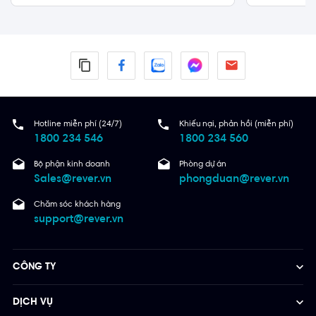
Quận 2
Quận 2
Hotline miễn phí (24/7)
Khiếu nại, phản hồi (miễn phí)
1800 234 546
1800 234 560
Bộ phận kinh doanh
Phòng dự án
Sales@rever.vn
phongduan@rever.vn
Chăm sóc khách hàng
support@rever.vn
CÔNG TY
DỊCH VỤ