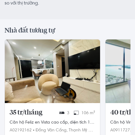
so với thị trường.
Nhà đất tương tự
35 tr/tháng
40 tr/t
3
106 m²
Căn hộ Feliz en Vista cao cấp, diện tích 106
Căn hộ Vinh
m²
công bắc khô
A02192162
•
Đồng Văn Cống,
Thạnh Mỹ Lợi,
A09117272