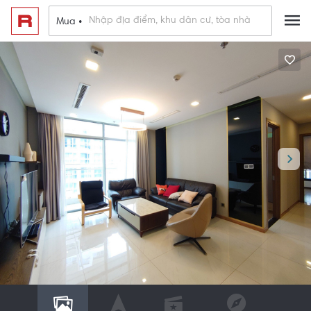
Mua •