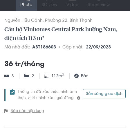
Photo
3D view
Video
Street view
Nguyễn Hữu Cảnh
Phường 22
Bình Thạnh
Căn hộ Vinhomes Central Park hướng Nam,
diện tích 113 m²
Mã nhà đất:
ABT186603
Cập nhật:
22/09/2023
36 tr/tháng
3
2
112m²
Bắc
Thông tin đã xác thực, hình ảnh
Sẵn sàng giao dịch
thực, vị trí chính xác, giá đúng
Báo cáo nội dung