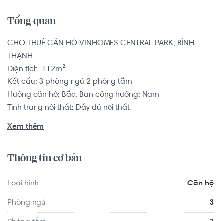
Tổng quan
CHO THUÊ CĂN HỘ VINHOMES CENTRAL PARK, BÌNH 
THẠNH

Diện tích: 112m²

Kết cấu: 3 phòng ngủ 2 phòng tắm

Hướng căn hộ: Bắc, Ban công hướng: Nam

Tình trạng nội thất: Đầy đủ nội thất

Pháp lý: Sổ hồng

Xem thêm
Nằm ngay mặt tiền đường Nguyễn Hữu Cảnh, dễ dàng 
Thông tin cơ bản
đến trung tâm thành phố và các quận lân cận chỉ chưa 
đầy 5 phút. Ngoài ra, khu căn hộ còn liền kề với ga số 2 
Loại hình
Căn hộ
tuyến Metro giúp cho việc đi lại thêm dễ dàng hơn.

Phòng ngủ
3