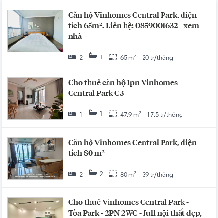
Căn hộ Vinhomes Central Park, diện
tích 65m². Liên hệ: 0859001632 - xem
nhà
1
2
65 m²
20 tr/tháng
Cho thuê căn hộ 1pn Vinhomes
Central Park C3
1
1
47.9 m²
17.5 tr/tháng
Căn hộ Vinhomes Central Park, diện
tích 80 m²
2
2
80 m²
39 tr/tháng
Cho thuê Vinhomes Central Park -
Tòa Park - 2PN 2WC - full nội thất đẹp,