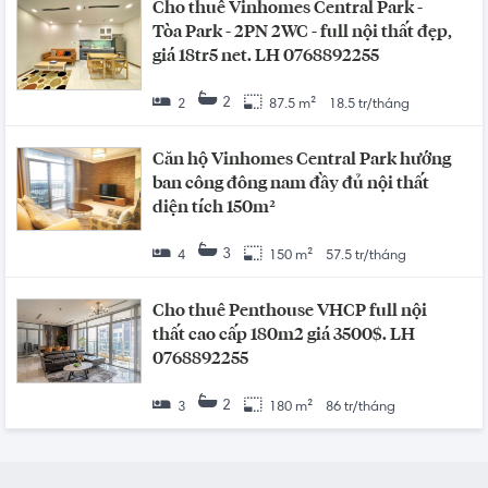
Cho thuê Vinhomes Central Park -
Tòa Park - 2PN 2WC - full nội thất đẹp,
giá 18tr5 net. LH 0768892255
2
2
87.5 m²
18.5 tr/tháng
Căn hộ Vinhomes Central Park hướng
ban công đông nam đầy đủ nội thất
diện tích 150m²
3
4
150 m²
57.5 tr/tháng
Cho thuê Penthouse VHCP full nội
thất cao cấp 180m2 giá 3500$. LH
0768892255
2
3
180 m²
86 tr/tháng