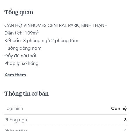
Tổng quan
CĂN HỘ VINHOMES CENTRAL PARK, BÌNH THẠNH

Diện tích: 109m²

Kết cấu: 3 phòng ngủ 2 phòng tắm

Hướng đông nam

Đầy đủ nội thất

Pháp lý: sổ hồng

Xem thêm
Tiện Ích khi trải nghiệm cuộc sống tại Vinhomes nơi đẳng 
cấp thượng lưu sinh sống .

Thông tin cơ bản
+ Công viên 16Ha nơi tập trung giao lưu giữa các tiktoker 
, nơi hẹn hò lý tưởng view cực đẹp cực chuẩn sang xịn .

Loại hình
Căn hộ
+ Di chuyển tới Trung Tâm Tâm Thương Mại Lớn Nhất Sài 
Gòn Lankmark 81 , Nơi mua sắm những món đồ cực kỳ 
Phòng ngủ
3
chất lượng đến từ các nhãn hiệu nổi tiếng trên khắp thế 