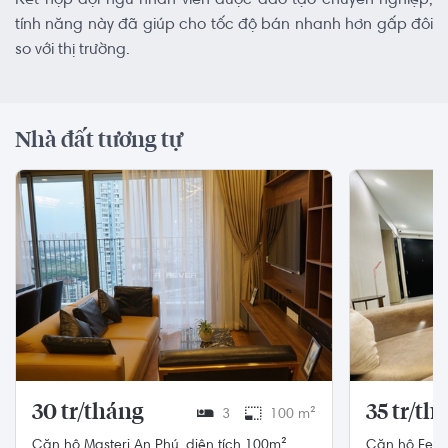
Kết hợp đội ngũ nhân viên được đào tạo chuyên nghiệp,
tính năng này đã giúp cho tốc độ bán nhanh hơn gấp đôi
so với thị trường.
Nhà đất tương tự
30 tr/tháng
35 tr/th
3
100 m²
Căn hộ Masteri An Phú, diện tích 100m²
Căn hộ Feliz en Vista cao cấp, diện tích 106