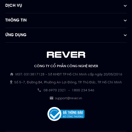
DỊCH VỤ
THÔNG TIN
ỨNG DỤNG
CÔNG TY CỔ PHẦN CÔNG NGHỆ REVER
MST: 0313817128 - Sở KHĐT TP Hồ Chí Minh cấp ngày 20/05/2016
Số 5-7, Đường B4, Phường An Lợi Đông, TP. Thủ Đức, TP. Hồ Chí Minh
08 6970 2321
-
1800 234 546
support@rever.vn