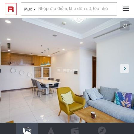
Mua •