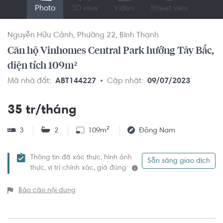
Photo
3D view
Video
Street view
Nguyễn Hữu Cảnh
Phường 22
Bình Thạnh
Căn hộ Vinhomes Central Park hướng Tây Bắc,
diện tích 109m²
Mã nhà đất:
ABT144227
Cập nhật:
09/07/2023
35 tr/tháng
3
2
109m²
Đông Nam
Thông tin đã xác thực, hình ảnh
Sẵn sàng giao dịch
thực, vị trí chính xác, giá đúng
Báo cáo nội dung