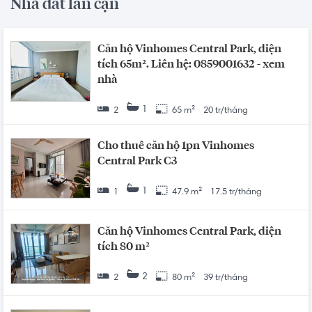
Nhà đất lân cận
Căn hộ Vinhomes Central Park, diện
tích 65m². Liên hệ: 0859001632 - xem
nhà
1
2
65 m²
20 tr/tháng
Cho thuê căn hộ 1pn Vinhomes
Central Park C3
1
1
47.9 m²
17.5 tr/tháng
Căn hộ Vinhomes Central Park, diện
tích 80 m²
2
2
80 m²
39 tr/tháng