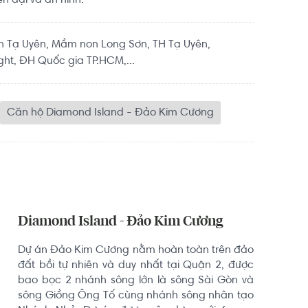
n đại và an ninh.
 Tạ Uyên, Mầm non Long Sơn, TH Tạ Uyên,
ght, ĐH Quốc gia TP.HCM,...
Căn hộ Diamond Island - Đảo Kim Cương
Diamond Island - Đảo Kim Cương
Dự án Đảo Kim Cương nằm hoàn toàn trên đảo 
đất bồi tự nhiên và duy nhất tại Quận 2, được 
bao bọc 2 nhánh sông lớn là sông Sài Gòn và 
sông Giồng Ông Tố cùng nhánh sông nhân tạo 