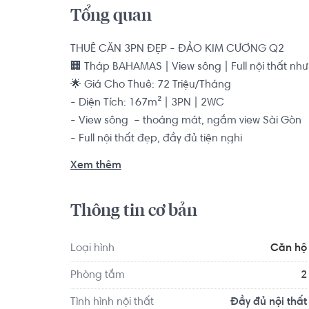
Tổng quan
THUÊ CĂN 3PN ĐẸP - ĐẢO KIM CƯƠNG Q2

🏢 Tháp BAHAMAS | View sông | Full nội thất như 
🌟 Giá Cho Thuê: 72 Triệu/Tháng

- Diện Tích: 167m² | 3PN | 2WC 

- View sông  – thoáng mát, ngắm view Sài Gòn

- Full nội thất đẹp, đầy đủ tiện nghi

------

Xem thêm
DIAMOND ISLAND APARTMENT FOR RENT

For RENT: 3 Bedrooms |167  sqm| Full furniture 
Thông tin cơ bản
City | Price: 21 million.

📞 Liên hệ xem nhà: 0768892255- Hoàng Hằng (Z
Loại hình
Căn hộ
căn hộ Diamond Island - Đảo Kim Cương Giỏ hà
Phòng tắm
2
Shophouse....

Tình hình nội thất
Đầy đủ nội thất