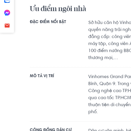
Shophouse....

Ưu điểm ngôi nhà
Hotline/Zalo: https://zalo.me/0768892255

ĐẶC ĐIỂM NỔI BẬT
Sở hữu căn hộ Vinh
Facebook: https://www.facebook.com/hang.sooj
quyền năng trải ngh
Youtube: / @hanghoangrealtor
đẳng cấp: công viên
máy tập, công viên 
100 điểm nướng BBQ,
thương mại,…
MÔ TẢ VỊ TRÍ
Vinhomes Grand Par
Bình, Quận 9. Trong
Công nghệ cao TP.H
qua cao tốc TP.HCM 
thuận tiện di chuy
phố.
CỘNG ĐỒNG DÂN CƯ