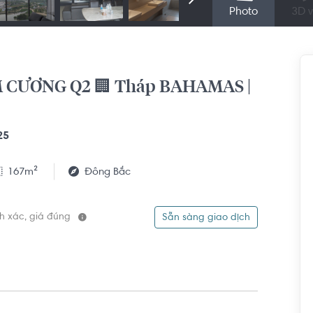
Photo
3D v
 CƯƠNG Q2 🏢 Tháp BAHAMAS |
25
167m²
Đông Bắc
ính xác, giá đúng
Sẵn sàng giao dịch