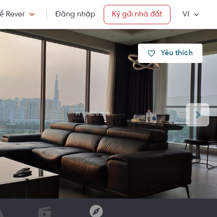
ề Rever
Đăng nhập
Ký gửi nhà đất
VI
Yêu thích