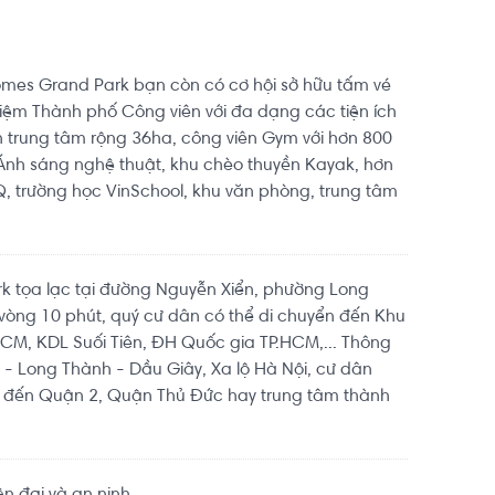
omes Grand Park bạn còn có cơ hội sở hữu tấm vé
oon/

iệm Thành phố Công viên với đa dạng các tiện ích
 trung tâm rộng 36ha, công viên Gym với hơn 800
Ánh sáng nghệ thuật, khu chèo thuyền Kayak, hơn
 trường học VinSchool, khu văn phòng, trung tâm
k tọa lạc tại đường Nguyễn Xiển, phường Long
 vòng 10 phút, quý cư dân có thể di chuyển đến Khu
CM, KDL Suối Tiên, ĐH Quốc gia TP.HCM,... Thông
- Long Thành - Dầu Giây, Xa lộ Hà Nội, cư dân
ển đến Quận 2, Quận Thủ Đức hay trung tâm thành