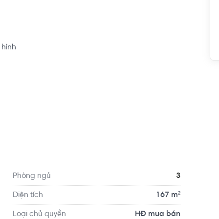
hình

| BAHAMAS Tower | Diamond Island district 2, HCM 
alo/Hotline) chuyên tư vấn mua bán và cho thuê 
Phòng ngủ
3
ng đa dạng 1-4PN, Duplex, Penthouse, 
Diện tích
167 m²
Loại chủ quyền
HĐ mua bán