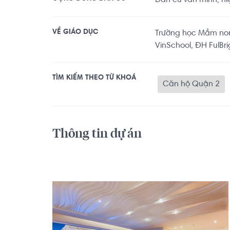
Dân cư văn minh, hiệ
VỀ GIÁO DỤC
Trường học Mầm non
VinSchool, ĐH FulBri
TÌM KIẾM THEO TỪ KHOÁ
Căn hộ Quận 2
Thông tin dự án