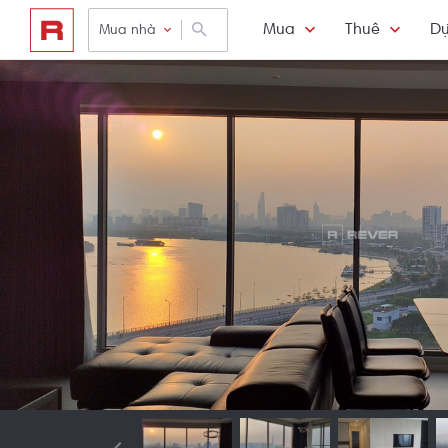
Mua
Thuê
Dự
Mua nhà