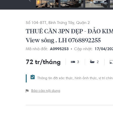
Số 104-BTT
Bình Trưng Tây
Quận 2
THUÊ CĂN 3PN ĐẸP - ĐẢO KIM
View sông . LH 0768892255
Mã nhà đất:
A0995253
Cập nhật:
17/04/20
72 tr/tháng
3
2
Thông tin đã xác thực, hình ảnh thực, vị trí ch
Báo cáo nội dung