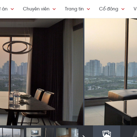
 án
Chuyên viên
Trang tin
Cổ đông
V