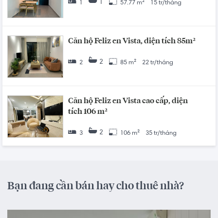
1
1
57.77 m²
15 tr/tháng
Căn hộ Feliz en Vista, diện tích 85m²
2
2
85 m²
22 tr/tháng
Căn hộ Feliz en Vista cao cấp, diện
tích 106 m²
2
3
106 m²
35 tr/tháng
Bạn đang cần bán hay cho thuê nhà?