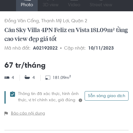
Photo
3D view
Video
Street view
Đồng Văn Cống
Thạnh Mỹ Lợi
Quận 2
Căn Sky Villa 4PN Feliz en Vista 181.09m² tầng
cao view đẹp giá tốt
Mã nhà đất:
A02192022
Cập nhật:
10/11/2023
67 tr/tháng
4
4
181.09m²
Thông tin đã xác thực, hình ảnh
Sẵn sàng giao dịch
thực, vị trí chính xác, giá đúng
Báo cáo nội dung