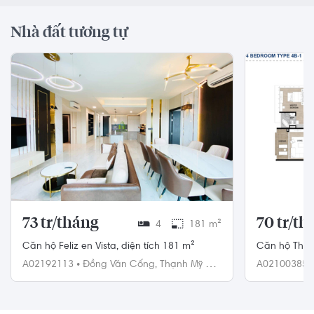
Nhà đất tương tự
73 tr/tháng
70 tr/th
4
181 m²
Căn hộ Feliz en Vista, diện tích 181 m²
Căn hộ The M
sang trọng, 
A02192113
•
Đồng Văn Cống,
Thạnh Mỹ Lợi,
A02100385
Quận 2