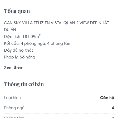
Tổng quan
CĂN SKY VILLA FELIZ EN VISTA, QUẬN 2 VIEW ĐẸP NHẤT 
DỰ ÁN

Diện tích: 181.09m²

Kết cấu: 4 phòng ngủ, 4 phòng tắm

Đầy đủ nội thất

Pháp lý: Sổ hồng

Xem thêm
Căn hộ có vị trí cách Trường Mầm non Sakura Montessori 
Quận 2 - TP HCM 1.7 km, cách Trường Mầm non Úc Châu 
Thông tin cơ bản
1.4 km... Tọa lạc tại vị trí thuận tiện di chuyển với đầy đủ 
các tiện ích về y tế, giáo dục và giải trí xung quanh như: 
Loại hình
Căn hộ
Phòng khám Nhi Đồng - cơ sở 2 Quận 2, Phòng khám Đa 
Khoa quốc tế An Phú...
Phòng ngủ
4