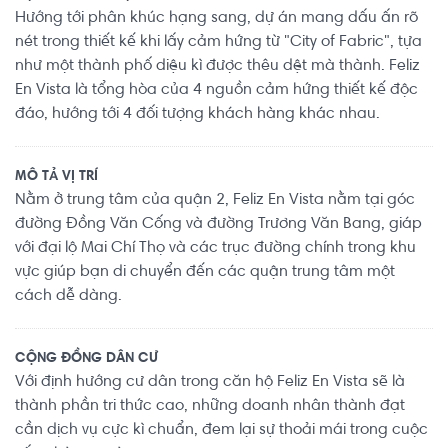
Hướng tới phân khúc hạng sang, dự án mang dấu ấn rõ
nét trong thiết kế khi lấy cảm hứng từ "City of Fabric", tựa
như một thành phố diệu kì được thêu dệt mà thành. Feliz
En Vista là tổng hòa của 4 nguồn cảm hứng thiết kế độc
đáo, hướng tới 4 đối tượng khách hàng khác nhau.
MÔ TẢ VỊ TRÍ
Nằm ở trung tâm của quận 2, Feliz En Vista nằm tại góc
đường Đồng Văn Cống và đường Trương Văn Bang, giáp
với đại lộ Mai Chí Thọ và các trục đường chính trong khu
vực giúp bạn di chuyển đến các quận trung tâm một
cách dễ dàng.
CỘNG ĐỒNG DÂN CƯ
Với định hướng cư dân trong căn hộ Feliz En Vista sẽ là
thành phần tri thức cao, những doanh nhân thành đạt
cần dịch vụ cực kì chuẩn, đem lại sự thoải mái trong cuộc