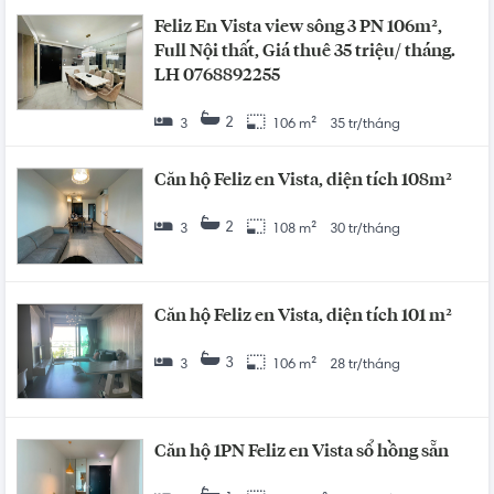
Feliz En Vista view sông 3 PN 106m²,
Full Nội thất, Giá thuê 35 triệu/ tháng.
LH 0768892255
2
3
106 m²
35 tr/tháng
Căn hộ Feliz en Vista, diện tích 108m²
2
3
108 m²
30 tr/tháng
Căn hộ Feliz en Vista, diện tích 101 m²
3
3
106 m²
28 tr/tháng
Căn hộ 1PN Feliz en Vista sổ hồng sẵn