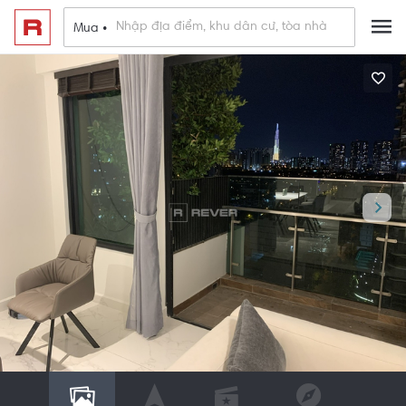
Mua •