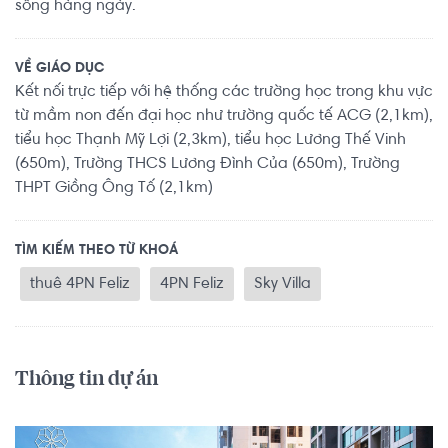
sống hàng ngày.
VỀ GIÁO DỤC
Kết nối trực tiếp với hệ thống các trường học trong khu vực
từ mầm non đến đại học như trường quốc tế ACG (2,1km),
tiểu học Thạnh Mỹ Lợi (2,3km), tiểu học Lương Thế Vinh
(650m), Trường THCS Lương Đình Của (650m), Trường
THPT Giồng Ông Tố (2,1km)
TÌM KIẾM THEO TỪ KHOÁ
thuê 4PN Feliz
4PN Feliz
Sky Villa
Thông tin dự án