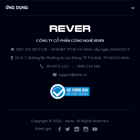
ỨNG DỤNG
CÔNG TY CỔ PHẦN CÔNG NGHỆ REVER
MST: 0313817128 - Sở KHĐT TP Hồ Chí Minh cấp ngày 20/05/2016
Số 5-7, Đường B4, Phường An Lợi Đông, TP. Thủ Đức, TP. Hồ Chí Minh
08 6970 2321
-
1800 234 546
support@rever.vn
Copyright © 2026 - Rever. All Rights Reserved.
Đánh giá