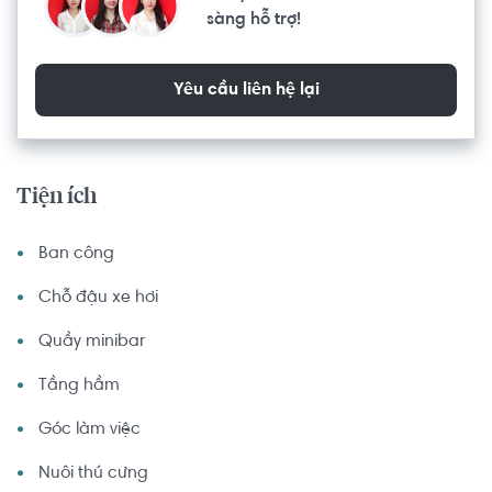
sàng hỗ trợ!
Yêu cầu liên hệ lại
Tiện ích
Ban công
Chỗ đậu xe hơi
Quầy minibar
Tầng hầm
Góc làm việc
Nuôi thú cưng