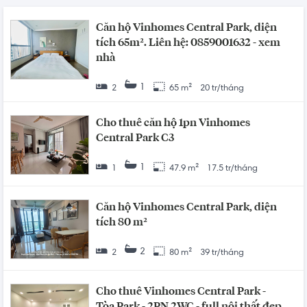
Căn hộ Vinhomes Central Park, diện
tích 65m². Liên hệ: 0859001632 - xem
nhà
1
2
65 m²
20 tr/tháng
Cho thuê căn hộ 1pn Vinhomes
Central Park C3
1
1
47.9 m²
17.5 tr/tháng
Căn hộ Vinhomes Central Park, diện
tích 80 m²
2
2
80 m²
39 tr/tháng
Cho thuê Vinhomes Central Park -
Tòa Park - 2PN 2WC - full nội thất đẹp,