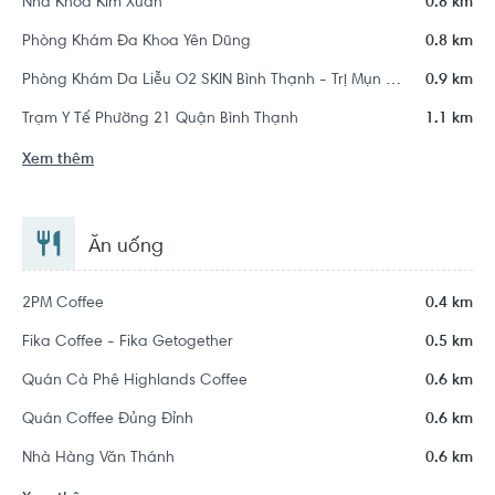
Nha Khoa Kim Xuân
0.8 km
Phòng Khám Đa Khoa Yên Dũng
0.8 km
Phòng Khám Da Liễu O2 SKIN Bình Thạnh - Trị Mụn Chuẩn Y Khoa
0.9 km
Trạm Y Tế Phường 21 Quận Bình Thạnh
1.1 km
Xem thêm
Ăn uống
2PM Coffee
0.4 km
Fika Coffee - Fika Getogether
0.5 km
Quán Cà Phê Highlands Coffee
0.6 km
Quán Coffee Đủng Đỉnh
0.6 km
Nhà Hàng Văn Thánh
0.6 km