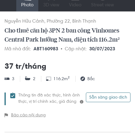
Photo
3D view
Video
Street view
Nguyễn Hữu Cảnh
Phường 22
Bình Thạnh
Cho thuê căn hộ 3PN 2 ban công Vinhomes
Central Park hướng Nam, diện tích 116.2m²
Mã nhà đất:
ABT160983
Cập nhật:
30/07/2023
37 tr/tháng
3
2
116.2m²
Bắc
Thông tin đã xác thực, hình ảnh
Sẵn sàng giao dịch
thực, vị trí chính xác, giá đúng
Báo cáo nội dung