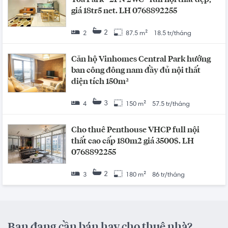
giá 18tr5 net. LH 0768892255
2
2
87.5 m²
18.5 tr/tháng
Căn hộ Vinhomes Central Park hướng
ban công đông nam đầy đủ nội thất
diện tích 150m²
3
4
150 m²
57.5 tr/tháng
Cho thuê Penthouse VHCP full nội
thất cao cấp 180m2 giá 3500$. LH
0768892255
2
3
180 m²
86 tr/tháng
Bạn đang cần bán hay cho thuê nhà?