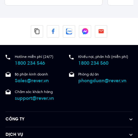
Quận 2
Hotline miễn phí (24/7)
Khiếu nại, phản hồi (miễn phí)
1800 234 546
1800 234 560
Bộ phận kinh doanh
Phòng dự án
Sales@rever.vn
phongduan@rever.vn
Chăm sóc khách hàng
support@rever.vn
CÔNG TY
DỊCH VỤ