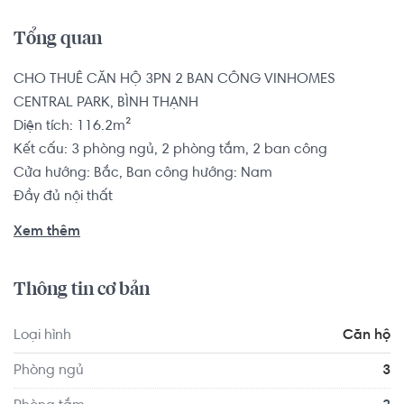
Tổng quan
CHO THUÊ CĂN HỘ 3PN 2 BAN CÔNG VINHOMES 
CENTRAL PARK, BÌNH THẠNH

Diện tích: 116.2m²

Kết cấu: 3 phòng ngủ, 2 phòng tắm, 2 ban công

Cửa hướng: Bắc, Ban công hướng: Nam

Đầy đủ nội thất

View sông, công viên

Xem thêm
Căn hộ có vị trí cách Trường Đại học Giao thông Vận tải 
Thông tin cơ bản
TP.HCM 1.1 km, cách Trường Quốc tế Thành phố Hồ Chí 
Minh- Secondary Campus 1.1 km... Tọa lạc tại vị trí thuận 
Loại hình
Căn hộ
tiện di chuyển với đầy đủ các tiện ích về y tế, giáo dục và 
giải trí xung quanh như: Ẩm Thực Quê Nhà, Kichi Kichi 
Phòng ngủ
3
Trần Não...