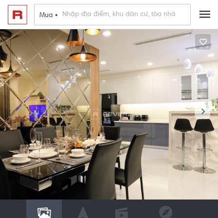
Mua •