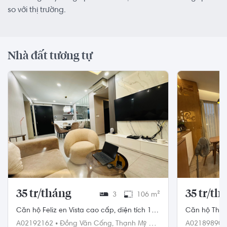
so với thị trường.
Nhà đất tương tự
35 tr/tháng
35 tr/th
3
106 m²
Căn hộ Feliz en Vista cao cấp, diện tích 106
Căn hộ The E
m²
A02192162
•
Đồng Văn Cống,
Thạnh Mỹ Lợi,
A02189890