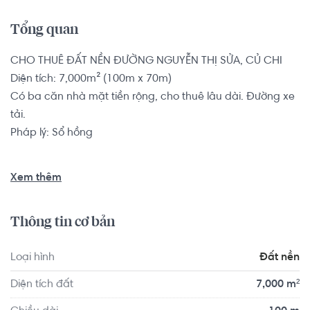
Tổng quan
CHO THUÊ ĐẤT NỀN ĐƯỜNG NGUYỄN THỊ SỬA, CỦ CHI

Diện tích: 7,000m² (100m x 70m)

Có ba căn nhà mặt tiền rộng, cho thuê lâu dài. Đường xe 
tải.

Pháp lý: Sổ hồng

Đất nền có vị trí cách Trường Tiểu Học Nhuận Đức 2 
Xem thêm
khoảng 8.3km, cách Trường Mầm Non Nhuận Đức 
khoảng 8.8km. Tọa lạc tại vị trí thuận tiện di chuyển với 
Thông tin cơ bản
đầy đủ các tiện ích về y tế, giáo dục và giải trí.
Loại hình
Đất nền
Diện tích đất
7,000 m²