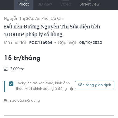
Photo
3D view
Video
Street view
Nguyễn Thị Sửa
An Phú
Củ Chi
Đất nền Đường Nguyễn Thị Sửa diện tích
7,000m² pháp lý sổ hồng.
Mã nhà đất:
PCC116964
Cập nhật:
05/10/2022
15 tr/tháng
7,000m²
Thông tin đã xác thực, hình ảnh
Sẵn sàng giao dịch
thực, vị trí chính xác, giá đúng
Báo cáo nội dung