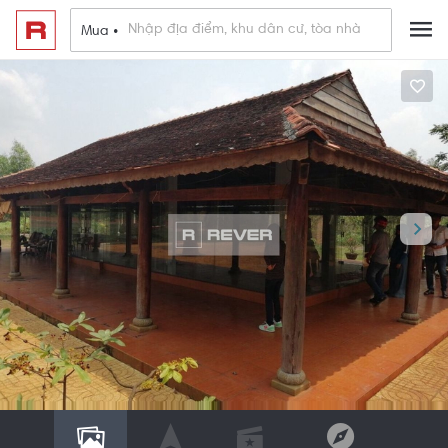
Mua •