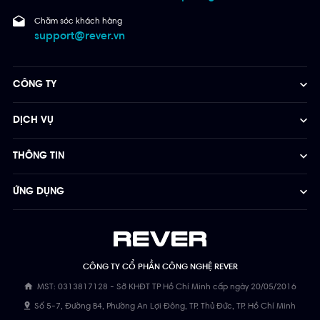
Chăm sóc khách hàng
support@rever.vn
CÔNG TY
DỊCH VỤ
THÔNG TIN
ỨNG DỤNG
CÔNG TY CỔ PHẦN CÔNG NGHỆ REVER
MST: 0313817128 - Sở KHĐT TP Hồ Chí Minh cấp ngày 20/05/2016
Số 5-7, Đường B4, Phường An Lợi Đông, TP. Thủ Đức, TP. Hồ Chí Minh