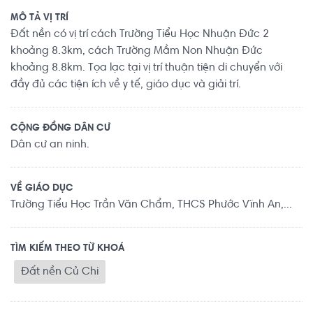
MÔ TẢ VỊ TRÍ
Đất nền có vị trí cách Trường Tiểu Học Nhuận Đức 2
khoảng 8.3km, cách Trường Mầm Non Nhuận Đức
khoảng 8.8km. Tọa lạc tại vị trí thuận tiện di chuyển với
đầy đủ các tiện ích về y tế, giáo dục và giải trí.
CỘNG ĐỒNG DÂN CƯ
Dân cư an ninh.
VỀ GIÁO DỤC
Trường Tiểu Học Trần Văn Chẩm, THCS Phước Vĩnh An,...
TÌM KIẾM THEO TỪ KHOÁ
Đất nền Củ Chi