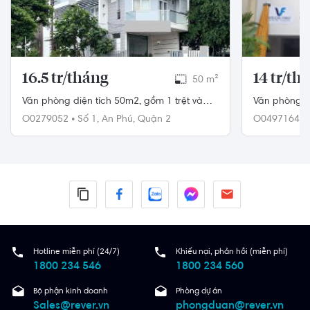
16.5 tr/tháng
14 tr/th
50 m²
Văn phòng diện tích 50m2, gồm 1 trệt và
Văn phòng th
hầm gửi xe, đầy đủ nội thất.
Tây, khu dân
O0279052
•
Số 1,
An Phú,
Quận 2
O0497164
•
Hotline miễn phí (24/7)
Khiếu nại, phản hồi (miễn phí)
1800 234 546
1800 234 560
Bộ phận kinh doanh
Phòng dự án
Sales@rever.vn
phongduan@rever.vn