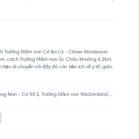
ách Trường Mầm non Cỏ Ba Lá - Clover Montessori
km, cách Trường Mầm non Úc Châu khoảng 6.2km.
ận tiện di chuyển với đầy đủ các tiện ích về y tế, giáo
g Non - Cơ Sở 2, Trường Mầm non Wisdomland,...