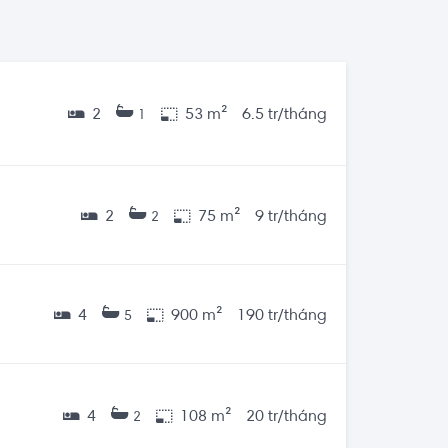
2
53 m²
6.5 tr/tháng
1
2
75 m²
9 tr/tháng
2
4
900 m²
190 tr/tháng
5
4
108 m²
20 tr/tháng
2