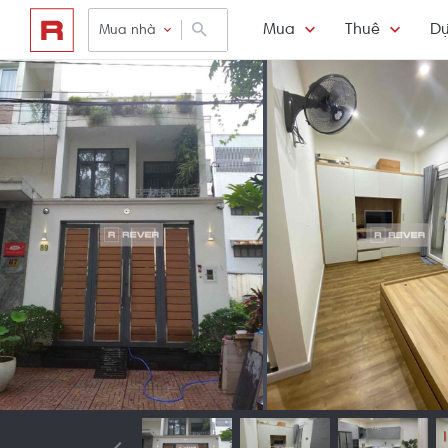
Mua
Thuê
Dự
Mua nhà