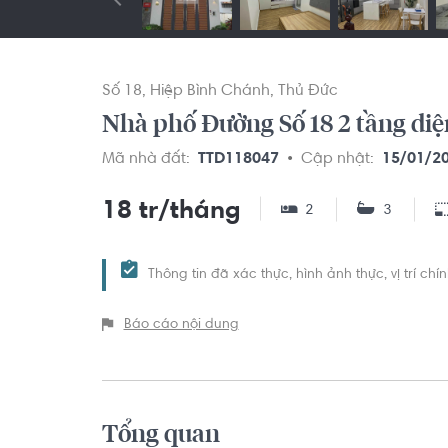
Số 18
Hiệp Bình Chánh
Thủ Đức
Nhà phố Đường Số 18 2 tầng diệ
Mã nhà đất:
TTD118047
Cập nhật:
15/01/2
18 tr/tháng
2
3
Thông tin đã xác thực, hình ảnh thực, vị trí ch
Báo cáo nội dung
Tổng quan