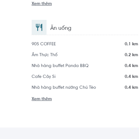
Xem thêm
Ăn uống
90S COFFEE
0.1 km
Ẩm Thực Thố
0.2 km
Nhà hàng buffet Panda BBQ
0.4 km
Cafe Cây Si
0.4 km
Nhà hàng buffet nướng Chú Tèo
0.4 km
Xem thêm