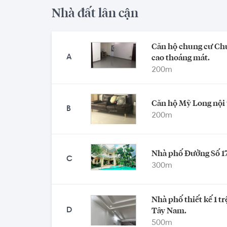
Nhà đất lân cận
Căn hộ chung cư Chu
A
cao thoáng mát.
200
m
Căn hộ Mỹ Long nội t
B
200
m
Nhà phố Đường Số 17
C
300
m
Nhà phố thiết kế 1 tr
D
Tây Nam.
500
m