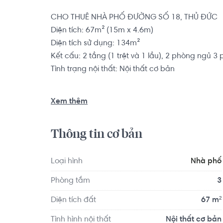
CHO THUÊ NHÀ PHỐ ĐƯỜNG SỐ 18, THỦ ĐỨC

Diện tích: 67m² (15m x 4.6m)

Diện tích sử dụng: 134m²

Kết cấu: 2 tầng (1 trệt và 1 lầu), 2 phòng ngủ 3
Tình trạng nội thất: Nội thất cơ bản

Nhà phố có vị trí cách Trường Mầm non Cỏ Ba L
Xem thêm
Trường Mầm non Úc Châu khoảng 6.2km. Tọa lạc tại
ích về y tế, giáo dục và giải trí.
Thông tin cơ bản
Loại hình
Nhà phố
Phòng tắm
3
Diện tích đất
67 m²
Tình hình nội thất
Nội thất cơ bản