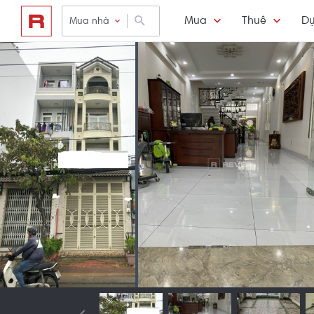
Mua
Thuê
Dự
Mua nhà