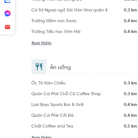
Cơ Sở Ngoại ngữ Sài Gòn Vina quận 4
0.3 km
Trường Mầm non Savio
0.4 km
Trường Tiểu học Vĩnh Hội
0.4 km
Xem thêm
Ăn uống
Ốc Tô Xóm Chiếu
0.3 km
Quán Cà Phê Chỗ Cũ Coffee Shop
0.3 km
Lost Boys Sports Bar & Grill
0.4 km
Quán Cà Phê Cối Đá
0.4 km
Chất Coffee and Tea
0.5 km