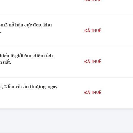
ĐÃ THUÊ
4m2 nở hậu cực đẹp, khu
.
ĐÃ THUÊ
ếu lộ giới 6m, diện tích
m uất.
ĐÃ THUÊ
t, 2 lầu và sân thượng, ngay
ĐÃ THUÊ