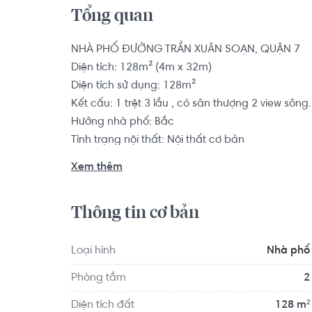
Tổng quan
NHÀ PHỐ ĐƯỜNG TRẦN XUÂN SOẠN, QUẬN 7

Diện tích: 128m² (4m x 32m)

Diện tích sử dụng: 128m²

Kết cấu: 1 trệt 3 lầu , có sân thượng 2 view sôn
Hướng nhà phố: Bắc

Tình trạng nội thất: Nội thất cơ bản

Pháp lý : Hợp đồng 3 năm

Xem thêm
Vị trí : Lề đường rộng 5m. Giao thông thuận tiện
Thông tin cơ bản
dân cư đông đúc, sầm uất. Thích hợp mở văn ph
trong bán kính 500m.
Loại hình
Nhà phố
Phòng tắm
2
Diện tích đất
128 m²