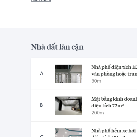
Xem thêm
Nhà đất lân cận
Nhà phố diện tích 11
A
văn phòng hoặc trun
80
m
Mặt bằng kinh doan
B
diện tích 72m²
200
m
Nhà phố hẻm xe hơi