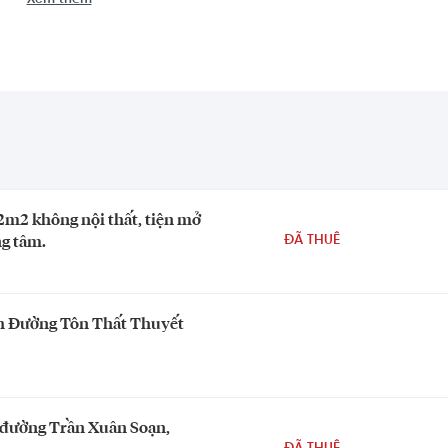
Xem thêm
2m2 không nội thất, tiện mở
g tâm.
ĐÃ THUÊ
h Đường Tôn Thất Thuyết
 đường Trần Xuân Soạn,