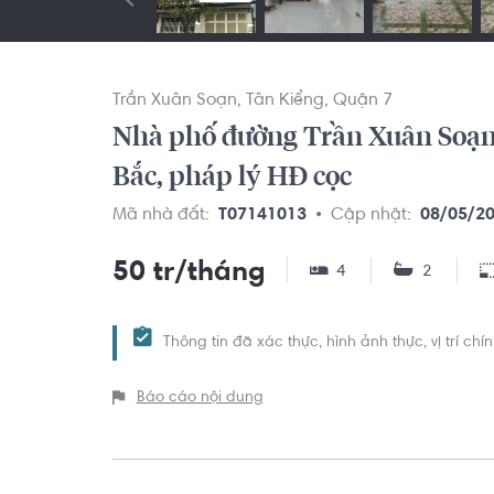
Trần Xuân Soạn
Tân Kiểng
Quận 7
Nhà phố đường Trần Xuân Soạn 3
Bắc, pháp lý HĐ cọc
Mã nhà đất:
T07141013
Cập nhật:
08/05/2
50 tr/tháng
4
2
Thông tin đã xác thực, hình ảnh thực, vị trí ch
Báo cáo nội dung