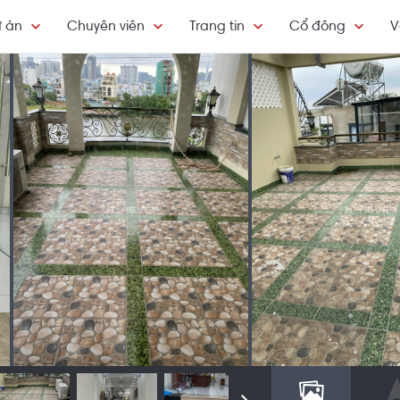
 án
Chuyên viên
Trang tin
Cổ đông
V