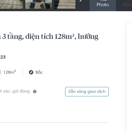
Photo
3D v
 tầng, diện tích 128m², hướng
023
128m²
Bắc
ính xác, giá đúng
Sẵn sàng giao dịch