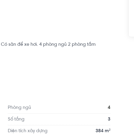
g. Có sân để xe hơi. 4 phòng ngủ 2 phòng tắm

 di chuyển qua các quận trung tâm. Tiện ích : Khu 
òng, công ty,……. Đầy đủ tiện ích xung quanh 
Phòng ngủ
4
Số tầng
3
Diện tích xây dựng
384 m²