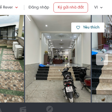
ề Rever
Đăng nhập
Ký gửi nhà đất
VI
Yêu thích