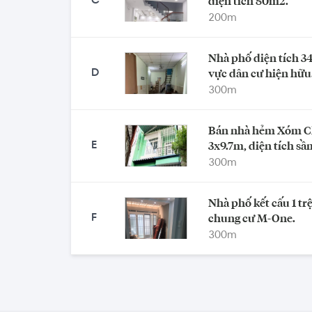
C
diện tích 80m2.
200
m
Nhà phố diện tích 3
D
vực dân cư hiện hữu
300
m
Bán nhà hẻm Xóm Chi
E
3x9.7m, diện tích sầ
300
m
Nhà phố kết cấu 1 trệ
F
chung cư M-One.
300
m