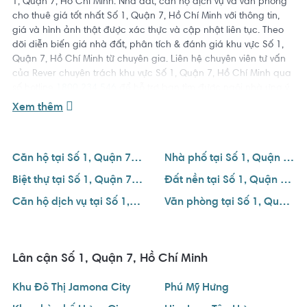
1, Quận 7, Hồ Chí Minh. Nhà đất, căn hộ dịch vụ và văn phòng
cho thuê giá tốt nhất Số 1, Quận 7, Hồ Chí Minh với thông tin,
giá và hình ảnh thật được xác thực và cập nhật liên tục. Theo
dõi diễn biến giá nhà đất, phân tích & đánh giá khu vực Số 1,
Quận 7, Hồ Chí Minh từ chuyên gia. Liên hệ chuyên viên tư vấn
của Rever chuyên trách khu vực Số 1, Quận 7, Hồ Chí Minh qua
số hotline
1800 234 546
để hỗ trợ bạn tìm được ngôi nhà ưng ý
với giá tốt nhất.
Xem thêm
Căn hộ tại Số 1, Quận 7, Hồ Chí Minh
Nhà phố tại Số 1, Quận 7, Hồ Chí Minh
Biệt thự tại Số 1, Quận 7, Hồ Chí Minh
Đất nền tại Số 1, Quận 7, Hồ Chí Minh
Căn hộ dịch vụ tại Số 1, Quận 7, Hồ Chí Minh
Văn phòng tại Số 1, Quận 7, Hồ Chí Minh
Lân cận Số 1, Quận 7, Hồ Chí Minh
Khu Đô Thị Jamona City
Phú Mỹ Hưng