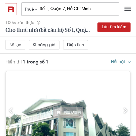
Thuê •
100% xác thực
Lưu tìm kiếm
Cho thuê nhà đất căn hộ Số 1, Quận 7, Hồ Chí Minh
Khoảng giá
Diện tích
Bộ lọc
Hiển thị
1 trong số 1
Nổi bật