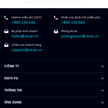
Hotline miễn phí (24/7)
Khiếu nại, phản hồi (miễn phí)
1800 234 546
1800 234 560
Bộ phận kinh doanh
Phòng dự án
Sales@rever.vn
phongduan@rever.vn
Chăm sóc khách hàng
support@rever.vn
CÔNG TY
DỊCH VỤ
THÔNG TIN
ỨNG DỤNG