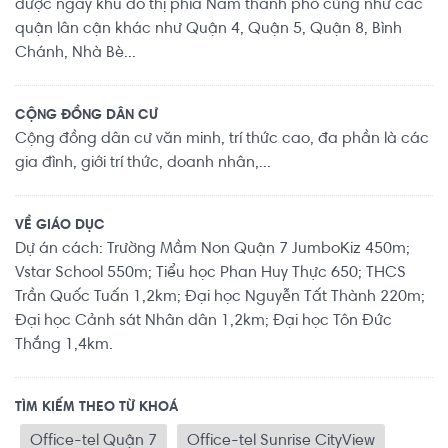
được ngay khu đô thị phía Nam thành phố cũng như các
quận lân cận khác như Quận 4, Quận 5, Quận 8, Bình
Chánh, Nhà Bè...
CỘNG ĐỒNG DÂN CƯ
Cộng đồng dân cư văn minh, trí thức cao, đa phần là các
gia đình, giới trí thức, doanh nhân,...
VỀ GIÁO DỤC
Dự án cách: Trường Mầm Non Quận 7 JumboKiz 450m;
Vstar School 550m; Tiểu học Phan Huy Thực 650; THCS
Trần Quốc Tuấn 1,2km; Đại học Nguyễn Tất Thành 220m;
Đại học Cảnh sát Nhân dân 1,2km; Đại học Tôn Đức
Thắng 1,4km.
TÌM KIẾM THEO TỪ KHOÁ
Office-tel Quận 7
Office-tel Sunrise CityView