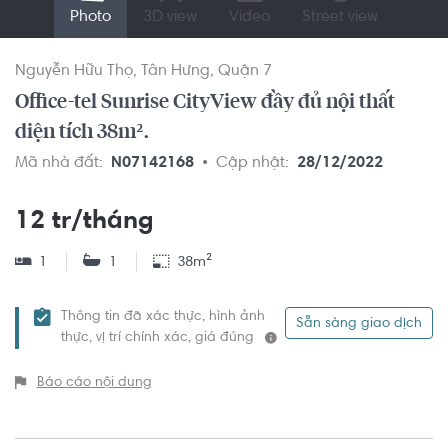
Photo
3D view
Video
Street view
Nguyễn Hữu Thọ
Tân Hưng
Quận 7
Office-tel Sunrise CityView đầy đủ nội thất
diện tích 38m².
Mã nhà đất:
N07142168
Cập nhật:
28/12/2022
12 tr/tháng
1
1
38m²
Thông tin đã xác thực, hình ảnh
Sẵn sàng giao dịch
thực, vị trí chính xác, giá đúng
Báo cáo nội dung