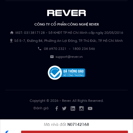
CÔNG TY CỔ PHẦN CÔNG NGHỆ REVER
MST: 0313817128 - Sở KHĐT TP Hồ Chí Minh cấp ngày 20/05/2016
Số 5-7, Đường B4, Phường An Lợi Đông, TP. Thủ Đức, TP. Hồ Chí Minh
08 6970 2321
-
1800 234 546
support@rever.vn
Copyright © 2026 - Rever. All Rights Reserved.
Đánh giá
Mã nhà đất
N07142168