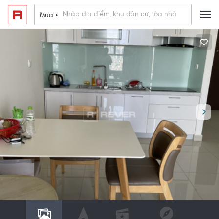
Mua •