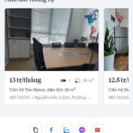
13 tr/tháng
12.5 tr/
1
36 m²
Căn hộ The Manor, diện tích 36 m²
Căn hộ Studi
diện tích 36
ABT160741
•
Nguyễn Hữu Cảnh,
Phường 22,
NBT162344
Bình Thạnh
Bình Thạnh