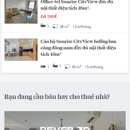
Office-tel Sunrise CityView đầy đủ
nội thất diện tích 38m².
ĐÃ THUÊ
1
38 m²
12 tr/tháng
Căn hộ Sunrise CityView hướng ban
công đông nam đầy đủ nội thất diện
tích 45m²
1
1
45 m²
15 tr/tháng
Bạn đang cần bán hay cho thuê nhà?