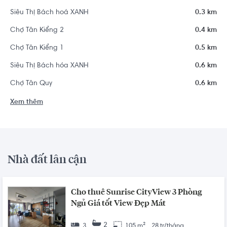
Siêu Thị Bách hoá XANH
0.3 km
Chợ Tân Kiểng 2
0.4 km
Chợ Tân Kiểng 1
0.5 km
Siêu Thị Bách hóa XANH
0.6 km
Chợ Tân Quy
0.6 km
Xem thêm
Nhà đất lân cận
Cho thuê Sunrise CityView 3 Phòng
Ngủ Giá tốt View Đẹp Mát
2
3
105 m²
28 tr/tháng