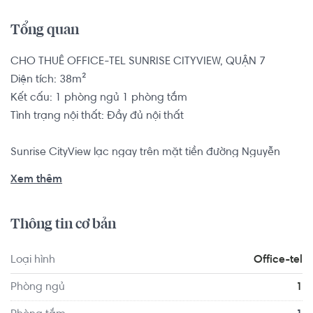
Tổng quan
CHO THUÊ OFFICE-TEL SUNRISE CITYVIEW, QUẬN 7

Diện tích: 38m²

Kết cấu: 1 phòng ngủ 1 phòng tắm

Tình trạng nội thất: Đầy đủ nội thất

Sunrise CityView lạc ngay trên mặt tiền đường Nguyễn 
Hữu Thọ, Quận 7, đây là tuyến đường quan trọng kết nối 
Xem thêm
Quận 7 với các khu vực khác. Từ đây chỉ mất 10 phút di 
chuyển là đến chợ Bến Thành, 3 phút là có thể tiếp cận 
Thông tin cơ bản
được ngay khu đô thị phía Nam thành phố cũng như các 
quận lân cận khác như Quận 4, Quận 5, Quận 8, Bình 
Loại hình
Office-tel
Chánh, Nhà Bè...

Phòng ngủ
1
Office-tel có vị trí cách Trường Mầm non Cỏ Ba Lá - 