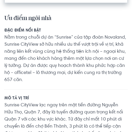
Ưu điểm ngôi nhà
ĐẶC ĐIỂM NỔI BẬT
Nằm trong chuỗi dự án “Sunrise” của tập đoàn Novaland,
Sunrise CityView sở hữu nhiều ưu thế vượt trội về vị trí, khả
năng liên kết vùng cùng hệ thống tiện ích nội – ngoại khu,
mang đến cho khách hàng thêm một lựa chọn nơi an cư
lý tưởng. Dự án được quy hoạch thành khu phức hợp căn
hộ - officetel – lô thương mại, dự kiến cung ra thị trường
657 căn.
MÔ TẢ VỊ TRÍ
Sunrise CityView lạc ngay trên mặt tiền đường Nguyễn
Hữu Thọ, Quận 7, đây là tuyến đường quan trọng kết nối
Quận 7 với các khu vực khác. Từ đây chỉ mất 10 phút di
chuyển là đến chợ Bến Thành, 3 phút là có thể tiếp cận