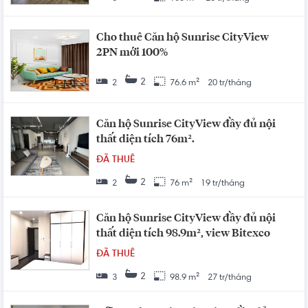
Cho thuê Căn hộ Sunrise CityView
2PN mới 100%
2
2
76.6 m²
20 tr/tháng
Căn hộ Sunrise CityView đầy đủ nội
thất diện tích 76m².
ĐÃ THUÊ
2
2
76 m²
19 tr/tháng
Căn hộ Sunrise CityView đầy đủ nội
thất diện tích 98.9m², view Bitexco
ĐÃ THUÊ
2
3
98.9 m²
27 tr/tháng