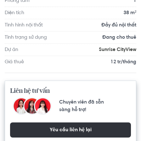
Phòng tắm
1
Clover Montessori Quận 2 khoảng 9.8km, cách Trường 
Mầm non Úc Châu khoảng 8.0km. Di chuyển tới VShape 
Diện tích
38 m²
Fitness & Yoga Center Quận 2 khoảng 8.2km, F5 Gym And 
Tình hình nội thất
Đầy đủ nội thất
Fitness Center khoảng 7.2km. Tọa lạc tại vị trí thuận tiện di 
chuyển với đầy đủ các tiện ích về y tế, giáo dục và giải trí.
Tình trạng sử dụng
Đang cho thuê
Dự án
Sunrise CityView
Giá thuê
12 tr/tháng
Liên hệ tư vấn
Chuyên viên đã sẵn
sàng hỗ trợ!
Yêu cầu liên hệ lại