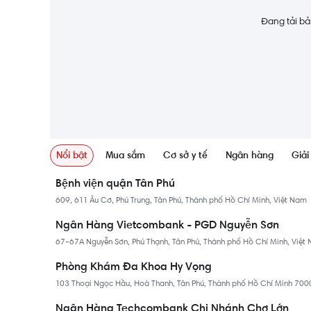
Đang tải bản
Nổi bật
Mua sắm
Cơ sở y tế
Ngân hàng
Giải 
Bệnh viện quận Tân Phú
609, 611 Âu Cơ, Phú Trung, Tân Phú, Thành phố Hồ Chí Minh, Việt Nam
Ngân Hàng Vietcombank - PGD Nguyễn Sơn
67-67A Nguyễn Sơn, Phú Thạnh, Tân Phú, Thành phố Hồ Chí Minh, Việt
Phòng Khám Đa Khoa Hy Vọng
103 Thoại Ngọc Hầu, Hoà Thanh, Tân Phú, Thành phố Hồ Chí Minh 700
Ngân Hàng Techcombank Chi Nhánh Chợ Lớn