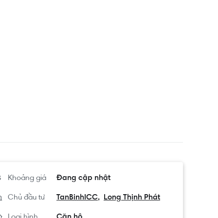
Khoảng giá
Đang cập nhật
Chủ đầu tư
TanBinhICC
Long Thịnh Phát
Loại hình
Căn hộ