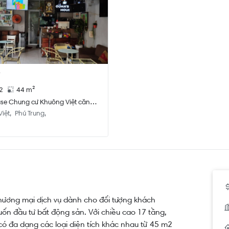
2
44 m²
se Chung cư Khuông Việt căn
 tích 44m2, đầy đủ nội thất.
iệt
Phú Trung
thương mại dịch vụ dành cho đối tượng khách
ốn đầu tư bất động sản. Với chiều cao 17 tầng,
ó đa dạng các loại diện tích khác nhau từ 45 m2