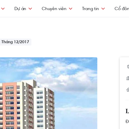
Dự án
Chuyên viên
Trang tin
Cổ đô
• Tháng 12/2017
L
Đ