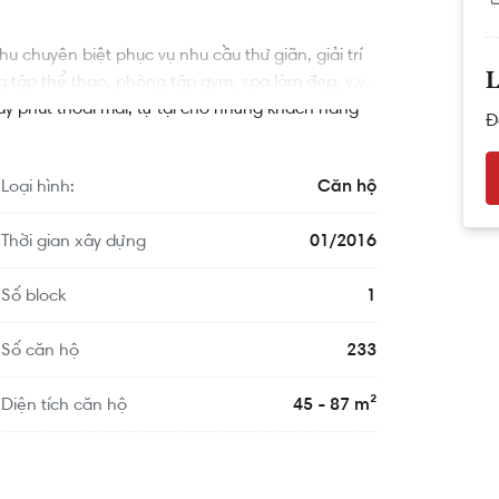
 chuyên biệt phục vụ nhu cầu thư giãn, giải trí
ng tập thể thao, phòng tập gym, spa làm đẹp, v.v.
L
 phút thoải mái, tự tại cho những khách hàng
Đ
Loại hình:
Căn hộ
Thời gian xây dựng
01/2016
Số block
1
Số căn hộ
233
Diện tích căn hộ
45 - 87 m²