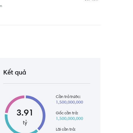
am
1.1 km
am
0.7 km
Việt Nam
1.2 km
0.6 km
Kết quả
 Việt Nam
1.5 km
Cần trả trước:
1,500,000,000
1.7 km
3.91
Gốc cần trả:
1,500,000,000
tỷ
Lãi cần trả: