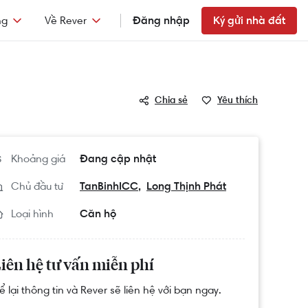
ng
Về Rever
Đăng nhập
Ký gửi nhà đất
Chia sẻ
Yêu thích
Khoảng giá
Đang cập nhật
Chủ đầu tư
TanBinhICC
Long Thịnh Phát
Loại hình
Căn hộ
iên hệ tư vấn miễn phí
ể lại thông tin và Rever sẽ liên hệ với bạn ngay.