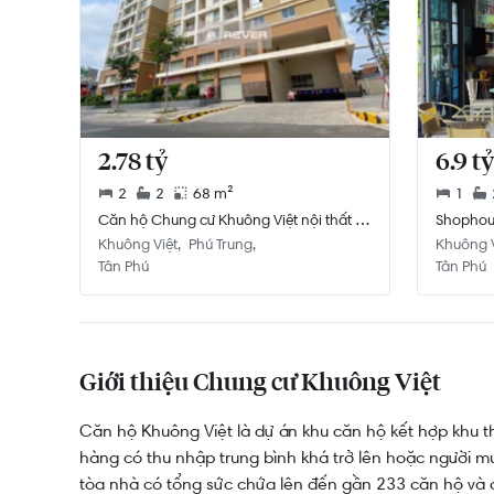
2.78 tỷ
6.9 tỷ
2
2
68 m²
1
Căn hộ Chung cư Khuông Việt nội thất cơ
Shophou
bản diện tích 68m².
góc diện
Khuông Việt
Phú Trung
Khuông V
Tân Phú
Tân Phú
Giới thiệu Chung cư Khuông Việt
Căn hộ Khuông Việt là dự án khu căn hộ kết hợp khu 
hàng có thu nhập trung bình khá trở lên hoặc người mu
tòa nhà có tổng sức chứa lên đến gần 233 căn hộ và c