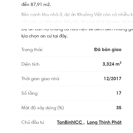
đến 87,91 m2.
Bên cạnh khu nhà ở, dự án Khuông Việt còn có nhiều khu
của các cư dân như: Siêu thị, khu vui chơi trẻ em, phò
Dự án căn hộ chung cư hứa hẹn sẽ đem đến những giây
lựa chọn an cư tại đây.
Trạng thái:
Đã bàn giao
Diện tích
3,324 m²
Thời gian giao nhà
12/2017
Số tầng
17
Mật độ xây dựng (%)
35
Chủ đầu tư
TanBinhICC
Long Thịnh Phát