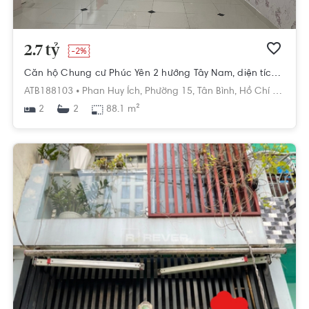
2.7 tỷ
-2%
Căn hộ Chung cư Phúc Yên 2 hướng Tây Nam, diện tích 88.1m²
ATB188103 •
Phan Huy Ích,
Phường 15,
Tân Bình,
Hồ Chí Minh
2
88.1 m²
2