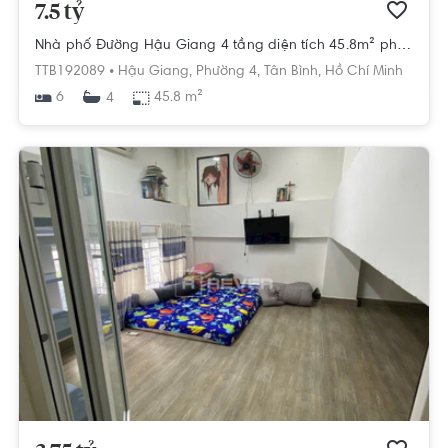
7.5 tỷ
Nhà phố Đường Hậu Giang 4 tầng diện tích 45.8m² pháp lý sổ hồng
TTB192089 •
Hậu Giang,
Phường 4,
Tân Bình,
Hồ Chí Minh
6
45.8 m²
4