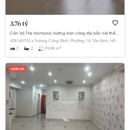
3.76 tỷ
Căn hộ The Harmona hướng ban công tây bắc nội thất cơ bản diện tích 79.86m²
ATB160753 •
Trương Công Định,
Phường 14,
Tân Bình,
Hồ Chí Minh
2
79.86 m²
2
GIẢM GIÁ