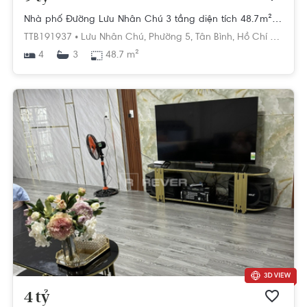
Nhà phố Đường Lưu Nhân Chú 3 tầng diện tích 48.7m² pháp lý sổ hồng
TTB191937 •
Lưu Nhân Chú,
Phường 5,
Tân Bình,
Hồ Chí Minh
4
48.7 m²
3
4 tỷ