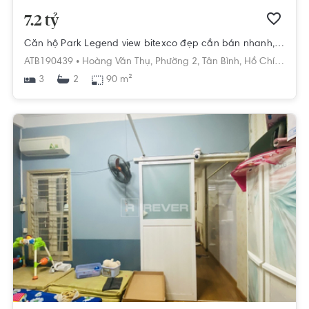
7.2 tỷ
Căn hộ Park Legend view bitexco đẹp cần bán nhanh, diện tích 90m²
ATB190439 •
Hoàng Văn Thụ,
Phường 2,
Tân Bình,
Hồ Chí Minh
3
90 m²
2