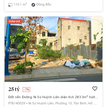
110.1 m²
Đông Bắc
GIẢM GIÁ
25 tỷ
-7%
Đất nền Đường Ni Sư Huỳnh Liên diện tích 283.3m² hướng tây nam pháp lý sổ hồng.
PTB140029 •
Ni Sư Huỳnh Liên,
Phường 10,
Tân Bình,
Hồ Chí Minh