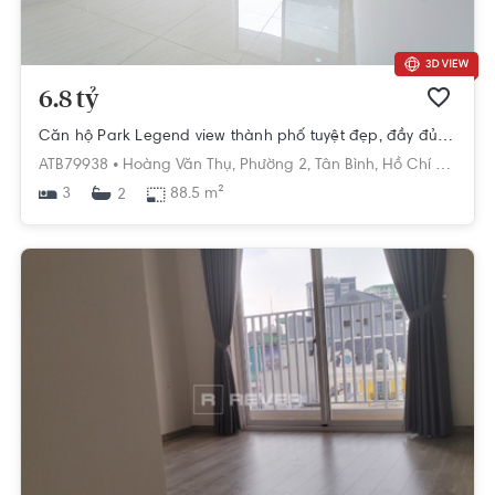
6.8 tỷ
Căn hộ Park Legend view thành phố tuyệt đẹp, đầy đủ tiện ích.
ATB79938 •
Hoàng Văn Thụ,
Phường 2,
Tân Bình,
Hồ Chí Minh
3
88.5 m²
2