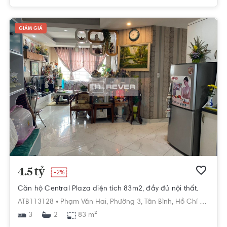
GIẢM GIÁ
4.5 tỷ
-2%
Căn hộ Central Plaza diện tích 83m2, đầy đủ nội thất.
ATB113128 •
Phạm Văn Hai,
Phường 3,
Tân Bình,
Hồ Chí Minh
3
83 m²
2