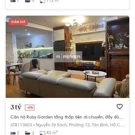
7
112 m²
5
GIẢM GIÁ
3 tỷ
-6%
Căn hộ Ruby Garden tầng thấp tiện di chuyển, đầy đủ nội thất.
ATB113603 •
Nguyễn Sỹ Sách,
Phường 15,
Tân Bình,
Hồ Chí Minh
2
83 m²
2