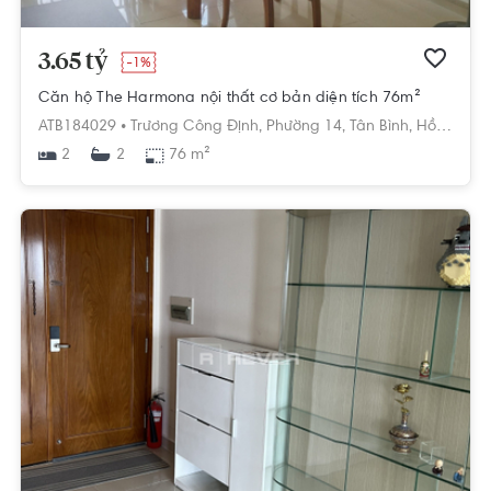
3.65 tỷ
-1%
Căn hộ The Harmona nội thất cơ bản diện tích 76m²
ATB184029 •
Trương Công Định,
Phường 14,
Tân Bình,
Hồ Chí Minh
2
76 m²
2