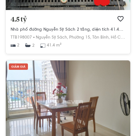
4.5 tỷ
Nhà phố đường Nguyễn Sỹ Sách 2 tầng, diện tích 41.4m², hướng Đông Bắc, pháp lý Sổ hồng
TTB198007 •
Nguyễn Sỹ Sách,
Phường 15,
Tân Bình,
Hồ Chí Minh
2
41.4 m²
2
GIẢM GIÁ