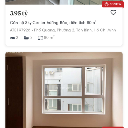
3.95 tỷ
Căn hộ Sky Center hướng Bắc, diện tích 80m²
ATB197926 •
Phổ Quang,
Phường 2,
Tân Bình,
Hồ Chí Minh
2
80 m²
2