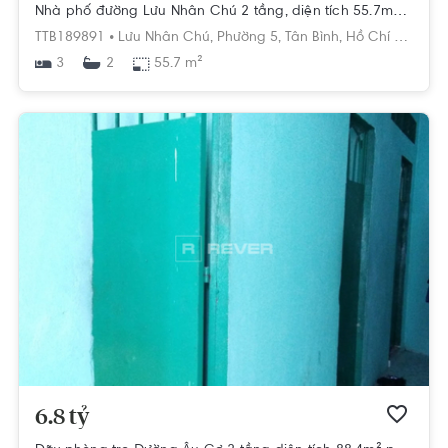
Nhà phố đường Lưu Nhân Chú 2 tầng, diện tích 55.7m², hướng Tây Nam, pháp lý Sổ hồng
TTB189891 •
Lưu Nhân Chú,
Phường 5,
Tân Bình,
Hồ Chí Minh
3
55.7 m²
2
6.8 tỷ