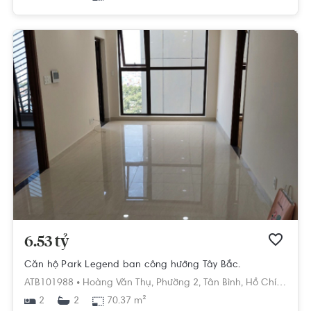
6.53 tỷ
Căn hộ Park Legend ban công hướng Tây Bắc.
ATB101988 •
Hoàng Văn Thụ,
Phường 2,
Tân Bình,
Hồ Chí Minh
2
70.37 m²
2