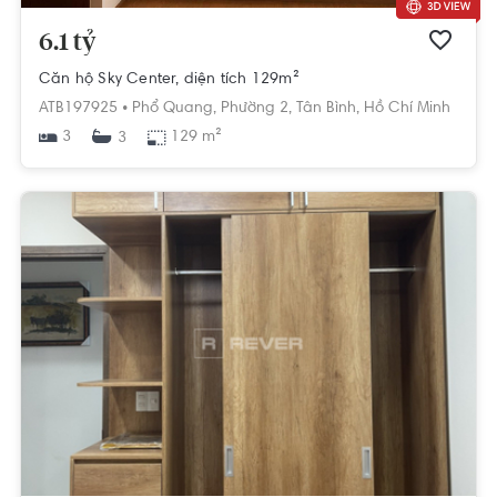
6.1 tỷ
Căn hộ Sky Center, diện tích 129m²
ATB197925 •
Phổ Quang,
Phường 2,
Tân Bình,
Hồ Chí Minh
3
129 m²
3