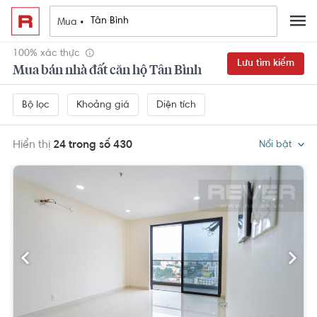
Mua •
100% xác thực
Lưu tìm kiếm
Mua bán nhà đất căn hộ Tân Bình
Khoảng giá
Diện tích
Bộ lọc
Hiển thị
24 trong số 430
Nổi bật