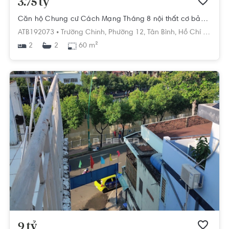
3.75 tỷ
Căn hộ Chung cư Cách Mạng Tháng 8 nội thất cơ bản diện tích 60m²
ATB192073 •
Trường Chinh,
Phường 12,
Tân Bình,
Hồ Chí Minh
2
60 m²
2
9 tỷ