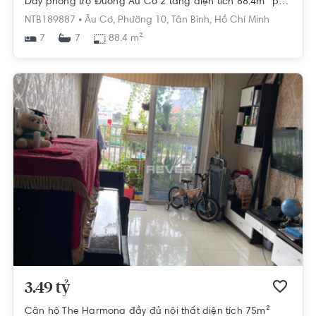
Dãy phòng trọ Đường Âu Cơ 2 tầng diện tích 88.4m² pháp lý sổ hồng
NTB189887 •
Âu Cơ,
Phường 10,
Tân Bình,
Hồ Chí Minh
7
88.4 m²
7
3.49 tỷ
Căn hộ The Harmona đầy đủ nội thất diện tích 75m²