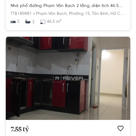
Nhà phố đường Phạm Văn Bạch 2 tầng, diện tích 46.5m², hướng Đông Bắc, pháp lý Sổ hồng
TTB189881 •
Phạm Văn Bạch,
Phường 15,
Tân Bình,
Hồ Chí Minh
2
46.5 m²
2
7.55 tỷ