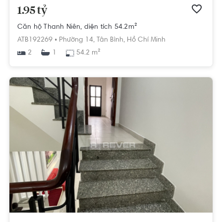
1.95 tỷ
Căn hộ Thanh Niên, diện tích 54.2m²
ATB192269 •
Phường 14,
Tân Bình,
Hồ Chí Minh
2
54.2 m²
1