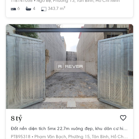
TTB141058 •
Ngô Bệ,
Phường 13,
Tân Bình,
Hồ Chí Minh
6
343.7 m²
4
8 tỷ
Đất nền diện tích 5mx 22.7m vuông đẹp, khu dân cư hiện hữu.
PTB95318 •
Phạm Văn Bạch,
Phường 15,
Tân Bình,
Hồ Chí Minh