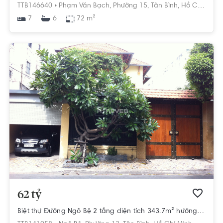
TTB146640 •
Phạm Văn Bạch,
Phường 15,
Tân Bình,
Hồ Chí Minh
7
72 m²
6
62 tỷ
Biệt thự Đường Ngô Bệ 2 tầng diện tích 343.7m² hướng tây pháp lý sổ hồng