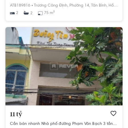
ATB189816 •
Trương Công Định,
Phường 14,
Tân Bình,
Hồ Chí Minh
2
75 m²
2
11 tỷ
Cần bán nhanh Nhà phố đường Phạm Văn Bạch 3 tầng, hướng Đông, pháp lý Sổ hồng