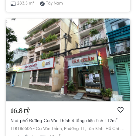
283.3 m²
Tây Nam
16.8 tỷ
Nhà phố Đường Ca Văn Thỉnh 4 tầng diện tích 112m² pháp lý sổ hồng
TTB186606 •
Ca Văn Thỉnh,
Phường 11,
Tân Bình,
Hồ Chí Minh