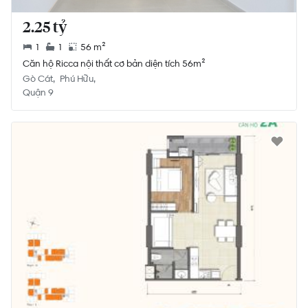
2.25 tỷ
1
1
56 m²
Căn hộ Ricca nội thất cơ bản diện tích 56m²
Gò Cát
Phú Hữu
Quận 9