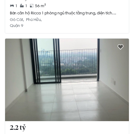
1
1
56 m²
Bán căn hộ Ricca 1 phòng ngủ thuộc tầng trung, diện tích
56m2, ban công hướng Tây Bắc.
Gò Cát
Phú Hữu
Quận 9
2.2 tỷ