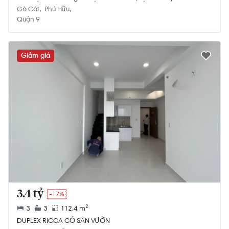
Gò Cát
Phú Hữu
Quận 9
Giảm giá
3.4 tỷ
-17%
3
3
112.4 m²
DUPLEX RICCA CÓ SÂN VƯỜN