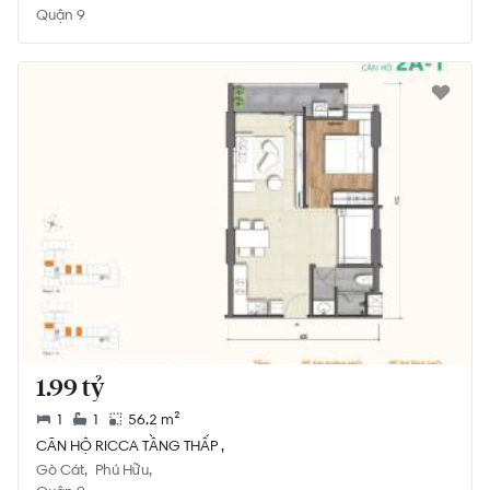
Quận 9
1.99 tỷ
1
1
56.2 m²
CĂN HỘ RICCA TẦNG THẤP ,
Gò Cát
Phú Hữu