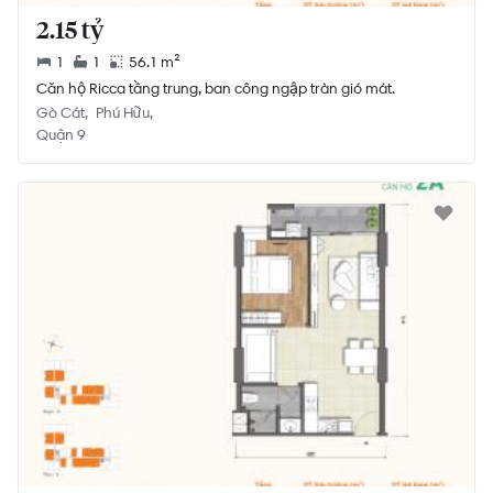
2.15 tỷ
1
1
56.1 m²
Căn hộ Ricca tầng trung, ban công ngập tràn gió mát.
Gò Cát
Phú Hữu
Quận 9