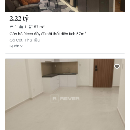
2.22 tỷ
1
1
57 m²
Căn hộ Ricca đầy đủ nội thất diện tích 57m²
Gò Cát
Phú Hữu
Quận 9