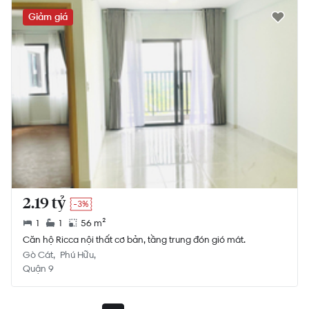
Giảm giá
2.19 tỷ
-3%
1
1
56 m²
Căn hộ Ricca nội thất cơ bản, tầng trung đón gió mát.
Gò Cát
Phú Hữu
Quận 9