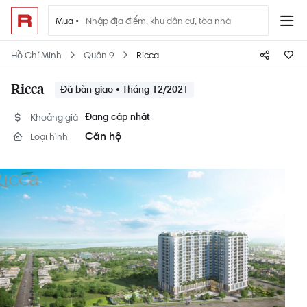
Mua •
Hồ Chí Minh
Quận 9
Ricca
Ricca
Đã bàn giao • Tháng 12/2021
Khoảng giá
Đang cập nhật
Căn hộ
Loại hình