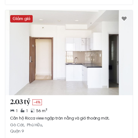
Giảm giá
2.03 tỷ
-4%
1
1
56 m²
Căn hộ Ricca view ngập tràn nằng và gió thoáng mát.
Gò Cát
Phú Hữu
Quận 9