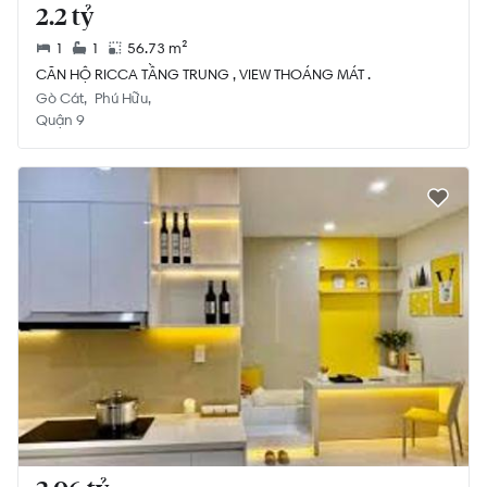
2.2 tỷ
1
1
56.73 m²
CĂN HỘ RICCA TẦNG TRUNG , VIEW THOÁNG MÁT .
Gò Cát
Phú Hữu
Quận 9