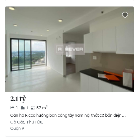
2.1 tỷ
1
1
57 m²
Căn hộ Ricca hướng ban công tây nam nội thất cơ bản diện
tích 57m²
Gò Cát
Phú Hữu
Quận 9