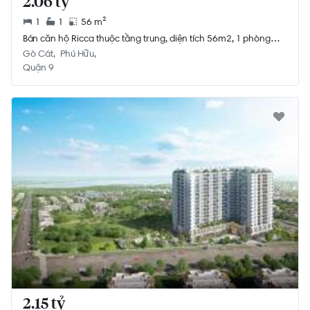
2.06 tỷ
1
1
56 m²
Bán căn hộ Ricca thuộc tầng trung, diện tích 56m2, 1 phòng
ngủ, ban công hướng Tây Bắc.
Gò Cát
Phú Hữu
Quận 9
2.15 tỷ