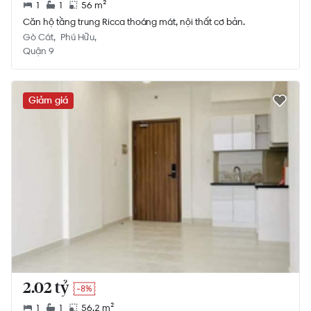
1
1
56 m²
Căn hộ tầng trung Ricca thoáng mát, nội thất cơ bản.
Gò Cát
Phú Hữu
Quận 9
Giảm giá
2.02 tỷ
-8%
1
1
56.2 m²