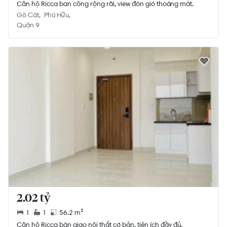
Căn hộ Ricca ban công rộng rãi, view đón gió thoáng mát.
Gò Cát
Phú Hữu
Quận 9
2.02 tỷ
1
1
56.2 m²
Căn hộ Ricca bàn giao nội thất cơ bản, tiện ích đầy đủ.