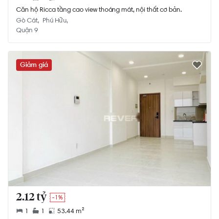
Căn hộ Ricca tầng cao view thoáng mát, nội thất cơ bản.
Gò Cát
Phú Hữu
Quận 9
Giảm giá
2.12 tỷ
-1%
1
1
53.44 m²