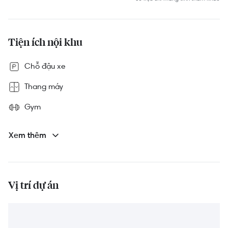
Tiện ích nội khu
Chỗ đậu xe
Thang máy
Gym
Bảo vệ 24/7
Xem thêm
Sân chơi trẻ em
Hồ bơi
Vị trí dự án
Phòng sinh hoạt cộng đồng
Công viên