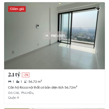
Giảm giá
2.1 tỷ
-2%
1
1
56.72 m²
Căn hộ Ricca nội thất cơ bản diện tích 56.72m²
Gò Cát
Phú Hữu
Quận 9