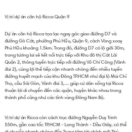
Vị trí dự án căn hộ Ricca Quận 9
Dự án căn hộ Ricca tọa lạc ngay góc giao đường D7 và
đường Gò Cát, phường Phú Hữu, Quận 9, cách Vòng xoay
Phú Hữu khoảng 1.5km. Trong đó, đường D7 có lộ giới 30m,
trong tương lai sẽ kết nối trực tiếp với Khu đô thị Cát Lái
Quận 2, thông tuyến trực tiếp với đường Võ Chí Công (Vành
đai 2), cùng lợi thế tiếp cận nhanh chóng đến nhiều tuyến
đường huyết mạch của khu Đông TP.HCM như đại lộ Mai Chí
Thọ, cầu Sài Gòn, Vành đai 3,… giúp cư dân sống tại Ricca
thuận lợi di chuyển đến các quận, huyện khác nhau trong
thành phố cũng như các tỉnh vùng Đông Nam Bộ.
Vị trí dự án Ricca còn cách trục đường Nguyễn Duy Trinh
550m, gần cao tốc TP.HCM - Long Thành - Dầu Giây, có thể
di chuyển nhanh chóng đến Trung tâm tài chính mới Thủ