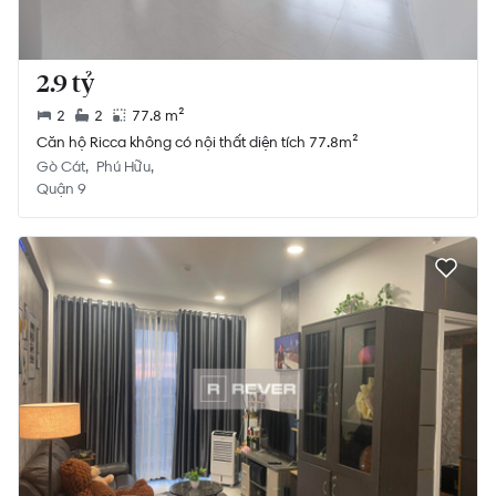
2.9 tỷ
2
2
77.8 m²
Căn hộ Ricca không có nội thất diện tích 77.8m²
Gò Cát
Phú Hữu
Quận 9