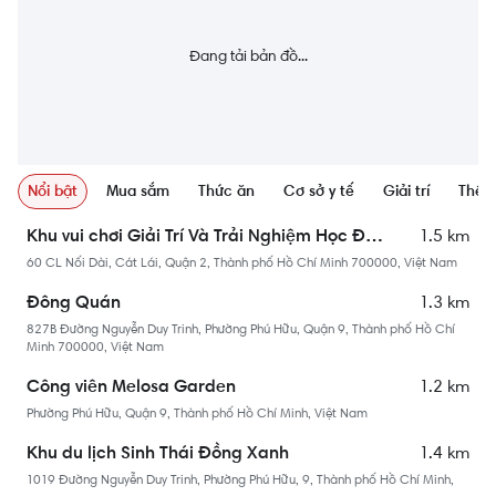
Đang tải bản đồ...
Nổi bật
Mua sắm
Thức ăn
Cơ sở y tế
Giải trí
Thể 
1.5 km
Khu vui chơi Giải Trí Và Trải Nghiệm Học Đường Biển Bồng Sơ (BBS)
60 CL Nối Dài, Cát Lái, Quận 2, Thành phố Hồ Chí Minh 700000, Việt Nam
1.3 km
Đông Quán
827B Đường Nguyễn Duy Trinh, Phường Phú Hữu, Quận 9, Thành phố Hồ Chí
Minh 700000, Việt Nam
1.2 km
Công viên Melosa Garden
Phường Phú Hữu, Quận 9, Thành phố Hồ Chí Minh, Việt Nam
1.4 km
Khu du lịch Sinh Thái Đồng Xanh
1019 Đường Nguyễn Duy Trinh, Phường Phú Hữu, 9, Thành phố Hồ Chí Minh,