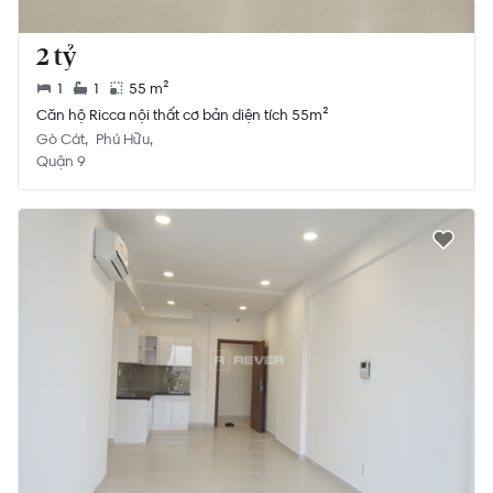
2 tỷ
1
1
55 m²
Căn hộ Ricca nội thất cơ bản diện tích 55m²
Gò Cát
Phú Hữu
Quận 9