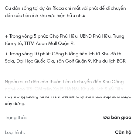
Cư dân sống tại dự án Ricca chỉ mất vài phút để di chuyển
đến các tiện ích khu vực hiện hữu như:
+ Trong vòng 5 phút: Chợ Phú Hữu, UBND Phú Hữu, Trung
tâm y tế, TTTM Aeon Mall Quận 9.
+ Trong vòng 10 phút: Cộng hưởng tiện ích từ Khu đô thị
Sala, Đại Học Quốc Gia, sân Golf Quận 9, Khu du lịch BCR
Ngoài ra, cư dân còn thuận tiện di chuyển đến Khu Công
nghệ cao TP.HCM trên Xa lộ Hà Nội, Khu du lịch Suối Tiên
hay trong tương lai là TTTM Sense City sầm uất sắp sửa được
xây dựng.
Trạng thái:
Đã bàn giao
Loại hình:
Căn hộ