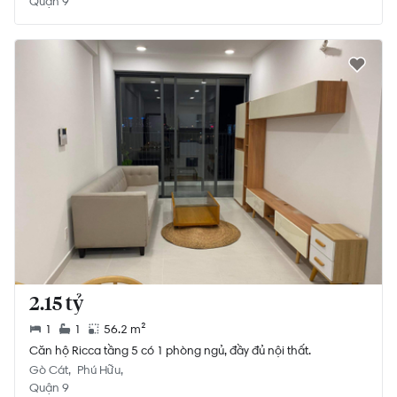
Quận 9
2.15 tỷ
1
1
56.2 m²
Căn hộ Ricca tầng 5 có 1 phòng ngủ, đầy đủ nội thất.
Gò Cát
Phú Hữu
Quận 9