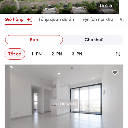
16 ảnh
Giỏ hàng
Tổng quan dự án
Tiện ích nội khu
Vị tr
Bán
Cho thuê
Tất cả
1
PN
2
PN
3
PN