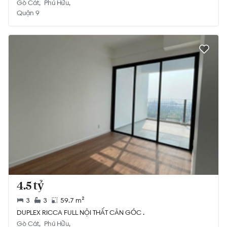
Gò Cát
Phú Hữu
Quận 9
4.5 tỷ
3
3
59.7 m²
DUPLEX RICCA FULL NỘI THẤT CĂN GÓC .
Gò Cát
Phú Hữu