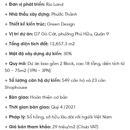
Rio Land
+ Đơn vị phát triển:
Phước Thành
+ Nhà thầu xây dựng:
Green Design
+ Thiết kế kiến trúc:
D7 Gò Cát, phường Phú Hữu, Quận 9
+ Vị trí dự án:
12,657.3 m2
+ Tổng diện tích đất:
30%
+ Mật độ xây dựng dự kiến:
Dự án bao gồm 2 Block, cao 18 tầng, diện tích từ
+ Quy mô:
50 – 75m2 (1PN – 3PN)
549 căn hộ và 23 căn
+ Số lượng căn hộ dự kiến:
Shophouse
Hoàn thiện cơ bản
+ Bàn giao:
Quý 4 /2021
+ Thời gian bàn giao:
Sổ hồng, sở hữu lâu dài với người Việt Nam
+ Pháp lý:
29 triệu/m2 (Chưa VAT)
+ Giá bán tham khảo: