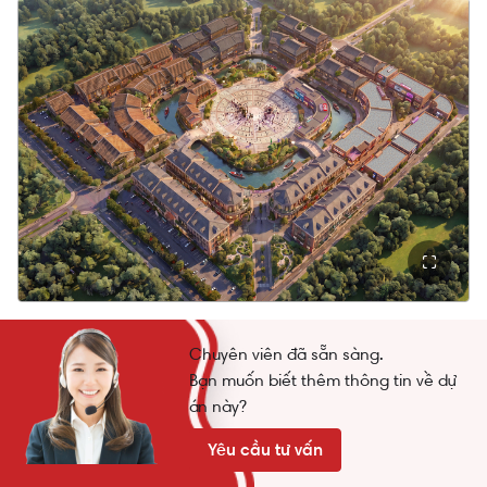
Những dự án hạ tầng này không chỉ giúp rút ngắn
thời gian di chuyển mà còn thúc đẩy quá trình dịch
chuyển dân cư, doanh nghiệp và dòng vốn đầu tư
về khu vực.
Khi hạ tầng hoàn thiện, giá trị bất động sản
thường được tái định vị theo năng lực kết nối
mới và phát triển kinh tế của khu vực, tạo ra dư địa
tăng giá đáng kể cho các sản phẩm sở hữu vị trí
đón đầu.
Nguồn cầu khai thác thương mại
và cho thuê bền vững
Chuyên viên đã sẵn sàng.
Ivy Park Vinhomes Saigon Park sở hữu lợi thế đặc
Bạn muốn biết thêm thông tin về dự
biệt nhờ quần thể đại học quy mô 150ha với dự
án này?
kiến hơn 60.000 sinh viên, giảng viên và chuyên
Yêu cầu tư vấn
gia.
Đây là nguồn cầu ổn định cho các hoạt động kinh