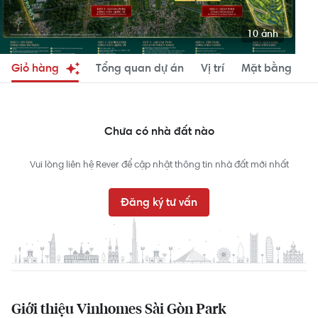
10 ảnh
Giỏ hàng
Tổng quan dự án
Vị trí
Mặt bằng
D
Chưa có nhà đất nào
Vui lòng liên hệ Rever để cập nhật thông tin nhà đất mới nhất
Đăng ký tư vấn
Giới thiệu Vinhomes Sài Gòn Park