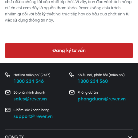
chưa được chúng tôi cập nhật kịp thời. Vì vậy, bạn đọc và khách hàng
dự án chỉ xem đây là nguồn tham khảo. Rever không chịu trách
nhiệm gì đối với bất kỳ thiệt hại trực tiếp hay do hậu quả phát sinh từ
việc sử dụng thông tin này.
Đăng ký tư vấn
Hotline miễn phí (24/7)
Khiếu nại, phản hồi (miễn phí)
1800 234 546
1800 234 560
Bộ phận kinh doanh
Phòng dự án
sales@rever.vn
phongduan@rever.vn
Chăm sóc khách hàng
support@rever.vn
CÔNG TY