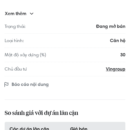
viên Tri thức” hiếm có tại khu Tây
Bắc TP.HCM
Xem thêm
Ivy Park Vinhomes Sài Gòn Park (Hóc Môn) được
Trạng thái:
Đang mở bán
định vị là trung tâm học thuật của toàn bộ dự án,
lấy cảm hứng từ các đô thị đại học nổi tiếng như
Loại hình:
Căn hộ
Boston và Cambridge của Hoa Kỳ.
Trọng tâm của khu là quần thể đại học trong nước
Mật độ xây dựng (%)
30
và quốc tế quy mô khoảng 150ha, hình thành hệ
sinh thái giáo dục, nghiên cứu, khởi nghiệp và đổi
Chủ đầu tư
Vingroup
mới sáng tạo quy mô lớn.
Mô hình này tạo nên lợi thế cạnh tranh khác biệt
Báo cáo nội dung
cho Ivy Park khi thu hút cộng đồng cư dân tri thức,
chuyên gia, giảng viên và sinh viên chất lượng cao,
từ đó góp phần nâng cao giá trị bất động sản
trong dài hạn.
So sánh giá với dự án lân cận
Vị trí cửa ngõ chiến lược, kết nối
Các dự án lân cận
Giá bán