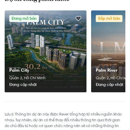
Đang mở bán
Sắp mở bán
Palm City
Palm River
Quận 2, Hồ Chí Minh
Quận 2, Hồ Chí Mi
Đang cập nhật
Đang cập nhật
Lưu ý: Thông tin dự án này được Rever tổng hợp từ nhiều nguồn khác
nhau. Tuy nhiên, dự án có thể thay đổi nhiều thông tin qua thời gian
do chủ đầu tư hoặc cơ quan chức năng nên sẽ có những thông tin