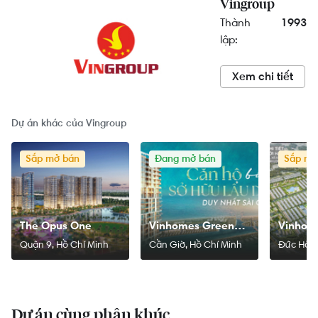
Vingroup
Thành
1993
lập:
Xem chi tiết
Dự án khác của Vingroup
Sắp mở bán
Đang mở bán
Sắp mở
The Opus One
Vinhomes Green
Vinhom
Paradise Cần Giờ
City
Quận 9, Hồ Chí Minh
Cần Giờ, Hồ Chí Minh
Đức Hòa,
Dự án cùng phân khúc