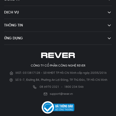
DỊCH VỤ
THÔNG TIN
ỨNG DỤNG
CÔNG TY CỔ PHẦN CÔNG NGHỆ REVER
MST: 0313817128 - Sở KHĐT TP Hồ Chí Minh cấp ngày 20/05/2016
Số 5-7, Đường B4, Phường An Lợi Đông, TP. Thủ Đức, TP. Hồ Chí Minh
08 6970 2321
-
1800 234 546
support@rever.vn