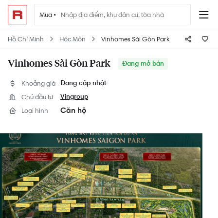
Mua •
Hồ Chí Minh
Hóc Môn
Vinhomes Sài Gòn Park
Vinhomes Sài Gòn Park
Đang mở bán
Khoảng giá
Đang cập nhật
Chủ đầu tư
Vingroup
Căn hộ
Loại hình