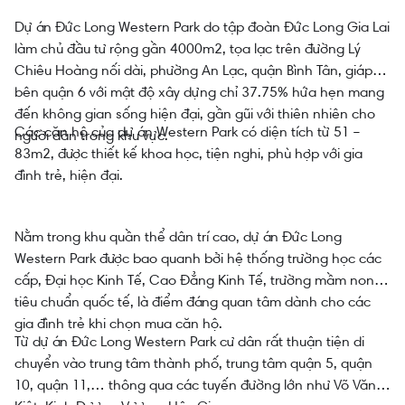
Dự án Đức Long Western Park do tập đoàn Đức Long Gia Lai
làm chủ đầu tư rộng gần 4000m2, tọa lạc trên đường Lý
Chiêu Hoàng nối dài, phường An Lạc, quận Bình Tân, giáp
bên quận 6 với mật độ xây dựng chỉ 37.75% hứa hẹn mang
đến không gian sống hiện đại, gần gũi với thiên nhiên cho
Các căn hộ của dự án Western Park có diện tích từ 51 –
người dân trong khu vực.
83m2, được thiết kế khoa học, tiện nghi, phù hợp với gia
đình trẻ, hiện đại.
Nằm trong khu quần thể dân trí cao, dự án Đức Long
Western Park được bao quanh bởi hệ thống trường học các
cấp, Đại học Kinh Tế, Cao Đẳng Kinh Tế, trường mầm non
tiêu chuẩn quốc tế, là điểm đáng quan tâm dành cho các
gia đình trẻ khi chọn mua căn hộ.
Từ dự án Đức Long Western Park cư dân rất thuận tiện di
chuyển vào trung tâm thành phố, trung tâm quận 5, quận
10, quận 11,… thông qua các tuyến đường lớn như Võ Văn