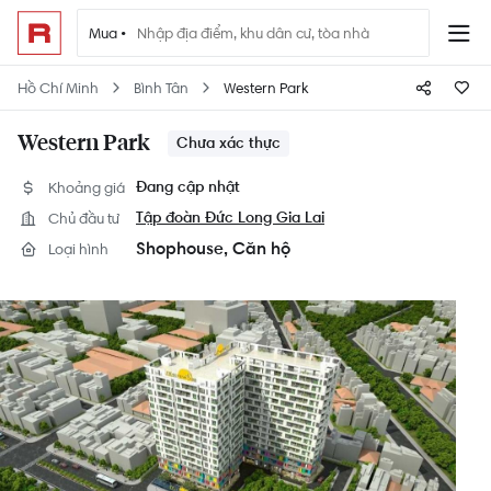
Mua •
Hồ Chí Minh
Bình Tân
Western Park
Western Park
Chưa xác thực
Khoảng giá
Đang cập nhật
Chủ đầu tư
Tập đoàn Đức Long Gia Lai
Shophouse
Căn hộ
Loại hình