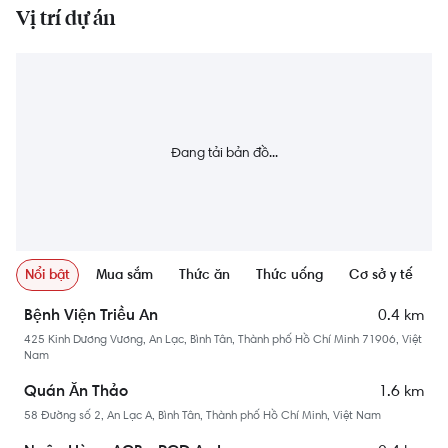
Vị trí dự án
Đang tải bản đồ...
Nổi bật
Mua sắm
Thức ăn
Thức uống
Cơ sở y tế
N
0.4 km
Bệnh Viện Triều An
425 Kinh Dương Vương, An Lạc, Bình Tân, Thành phố Hồ Chí Minh 71906, Việt
Nam
1.6 km
Quán Ăn Thảo
58 Đường số 2, An Lạc A, Bình Tân, Thành phố Hồ Chí Minh, Việt Nam