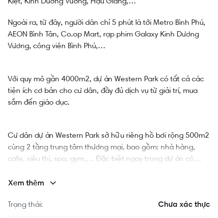
Kiệt, Kinh Dương Vương, Hậu Giang,…
Ngoài ra, từ đây, người dân chỉ 5 phút là tới Metro Bình Phú,
AEON Bình Tân, Co.op Mart, rạp phim Galaxy Kinh Dương
Vương, công viên Bình Phú,…
Với quy mô gần 4000m2, dự án Western Park có tất cả các
tiện ích cơ bản cho cư dân, đầy đủ dịch vụ từ giải trí, mua
sắm đến giáo dục.
Cư dân dự án Western Park sở hữu riêng hồ bơi rộng 500m2
cùng 2 tầng trung tâm thương mại, bao gồm: nhà hàng,
cafe, siêu thị, spa, gym,… Đặc biệt ngay trong dự án có
riêng trường mầm non, giúp đỡ các vị phụ huynh trông nom
con trẻ và thêm phần yên tâm làm việc.
Xem thêm
Trạng thái:
Chưa xác thực