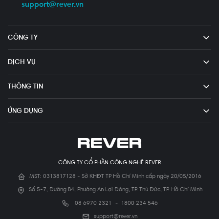
support@rever.vn
CÔNG TY
DỊCH VỤ
THÔNG TIN
ỨNG DỤNG
CÔNG TY CỔ PHẦN CÔNG NGHỆ REVER
MST: 0313817128 - Sở KHĐT TP Hồ Chí Minh cấp ngày 20/05/2016
Số 5-7, Đường B4, Phường An Lợi Đông, TP. Thủ Đức, TP. Hồ Chí Minh
08 6970 2321
-
1800 234 546
support@rever.vn