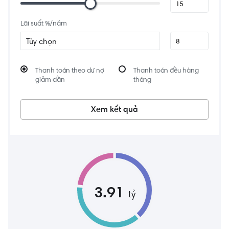
1.3 km
Ngân Hàng OCB - PGD Bình Tân
Lãi suất %/năm
81 Đường số 1, An Lạc A, Bình Tân, Thành phố Hồ Chí Minh, Việt Nam
Tùy chọn
Thanh toán theo dư nợ
Thanh toán đều hàng
giảm dần
tháng
Xem kết quả
3.91
tỷ