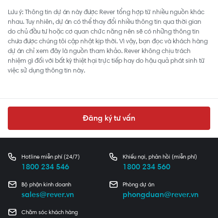
Lưu ý: Thông tin dự án này được Rever tổng hợp từ nhiều nguồn khác
nhau. Tuy nhiên, dự án có thể thay đổi nhiều thông tin qua thời gian
do chủ đầu tư hoặc cơ quan chức năng nên sẽ có những thông tin
chưa được chúng tôi cập nhật kịp thời. Vì vậy, bạn đọc và khách hàng
dự án chỉ xem đây là nguồn tham khảo. Rever không chịu trách
nhiệm gì đối với bất kỳ thiệt hại trực tiếp hay do hậu quả phát sinh từ
việc sử dụng thông tin này.
Đăng ký tư vấn
Hotline miễn phí (24/7)
Khiếu nại, phản hồi (miễn phí)
1800 234 546
1800 234 560
Bộ phận kinh doanh
Phòng dự án
sales@rever.vn
phongduan@rever.vn
Chăm sóc khách hàng