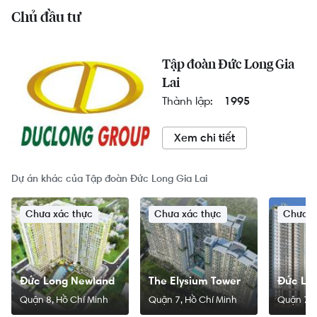
Chủ đầu tư
Tập đoàn Đức Long Gia
Lai
Thành lập:
1995
Xem chi tiết
Dự án khác của Tập đoàn Đức Long Gia Lai
Chưa xác thực
Chưa xác thực
Chưa x
Đức Long Newland
The Elysium Tower
Đức Lo
Land
Quận 8, Hồ Chí Minh
Quận 7, Hồ Chí Minh
Quận 7, 