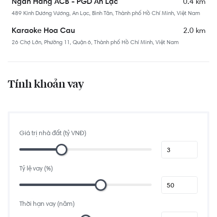
0.4 km
Ngân Hàng ACB - PGD An Lạc
489 Kinh Dương Vương, An Lạc, Bình Tân, Thành phố Hồ Chí Minh, Việt Nam
2.0 km
Karaoke Hoa Cau
26 Chợ Lớn, Phường 11, Quận 6, Thành phố Hồ Chí Minh, Việt Nam
1.6 km
Ngân Hàng Sacombank - PGD Binh Trị Đông
234 Vành Đai Trong, Bình Trị Đông B, Bình Tân, Thành phố Hồ Chí Minh, Việt
Nam
Tính khoản vay
1.2 km
Ngân Hàng Techcombank - PGD An Lạc
104, 106 Đường Số 17A, Bình Trị Đông B, Bình Tân, Thành phố Hồ Chí Minh,
Việt Nam
1.6 km
Coffee HD - 3D Media
Giá trị nhà đất (tỷ VNĐ)
139 Đường Số 28, Bình Trị Đông B, Bình Tân, Thành phố Hồ Chí Minh, Việt
Nam
Tỷ lệ vay (%)
1.9 km
Ngân Hàng Agribank Chi nhánh KCN Tân Tạo
122 Đường số 7, Bình Trị Đông B, Bình Tân, Thành phố Hồ Chí Minh, Việt Nam
1.7 km
Techcombank - PGD Bình Phú
Thời hạn vay (năm)
137, 139 Chợ Lớn, Phường 11, Quận 6, Thành phố Hồ Chí Minh, Việt Nam