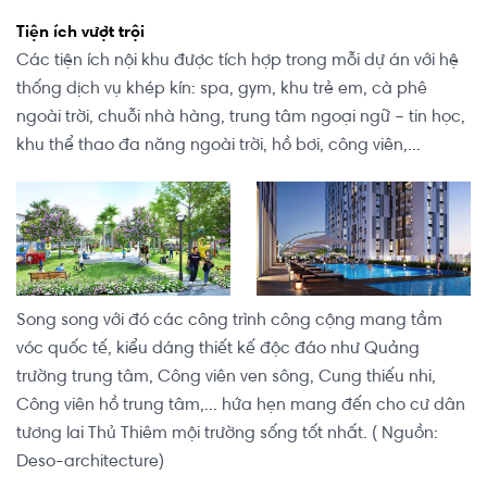
Tiện ích vượt trội
Các tiện ích nội khu được tích hợp trong mỗi dự án với hệ
thống dịch vụ khép kín: spa, gym, khu trẻ em, cà phê
ngoài trời, chuỗi nhà hàng, trung tâm ngoại ngữ – tin học,
khu thể thao đa năng ngoài trời, hồ bơi, công viên,...
Song song với đó các công trình công cộng mang tầm
vóc quốc tế, kiểu dáng thiết kế độc đáo như Quảng
trường trung tâm, Công viên ven sông, Cung thiếu nhi,
Công viên hồ trung tâm,... hứa hẹn mang đến cho cư dân
tương lai Thủ Thiêm mội trường sống tốt nhất. ( Nguồn:
Deso-architecture)