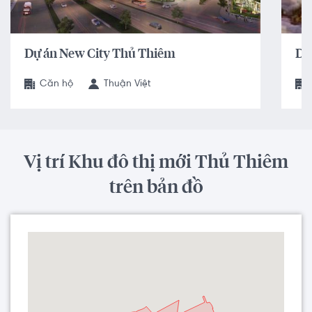
Dự án New City Thủ Thiêm
Dự
Căn hộ
Thuận Việt
Vị trí Khu đô thị mới Thủ Thiêm
trên bản đồ