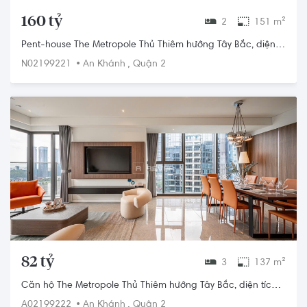
160 tỷ
2
151 m²
Pent-house The Metropole Thủ Thiêm hướng Tây Bắc, diện
tích 151m²
•
,
N02199221
An Khánh
Quận 2
82 tỷ
3
137 m²
Căn hộ The Metropole Thủ Thiêm hướng Tây Bắc, diện tích
137m²
•
,
A02199222
An Khánh
Quận 2