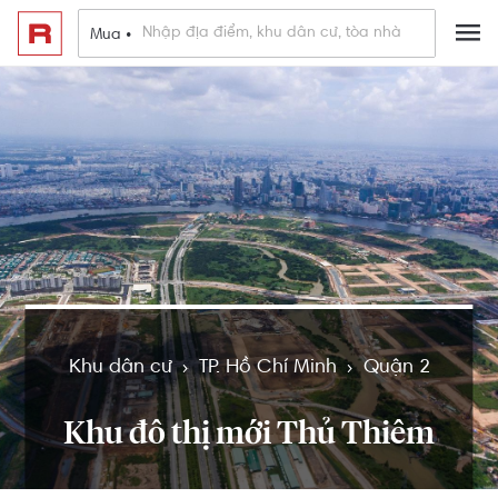
Mua •
Khu dân cư
TP. Hồ Chí Minh
Quận 2
Khu đô thị mới Thủ Thiêm