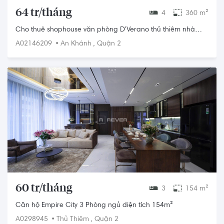
64 tr/tháng
4
360 m²
Cho thuê shophouse văn phòng D'Verano thủ thiêm nhà
nguyên căn
•
,
A02146209
An Khánh
Quận 2
60 tr/tháng
3
154 m²
Căn hộ Empire City 3 Phòng ngủ diện tích 154m²
•
,
A0298945
Thủ Thiêm
Quận 2