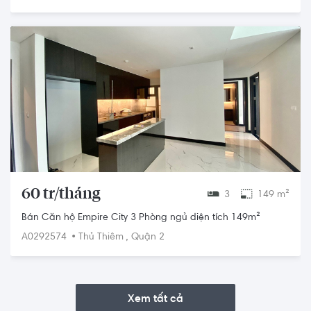
60 tr/tháng
3
149 m²
Bán Căn hộ Empire City 3 Phòng ngủ diện tích 149m²
•
,
A0292574
Thủ Thiêm
Quận 2
Xem tất cả