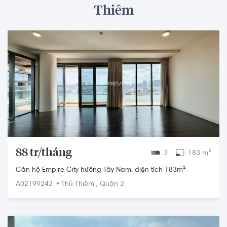
Thiêm
88 tr/tháng
3
183 m²
Căn hộ Empire City hướng Tây Nam, diện tích 183m²
•
,
A02199242
Thủ Thiêm
Quận 2