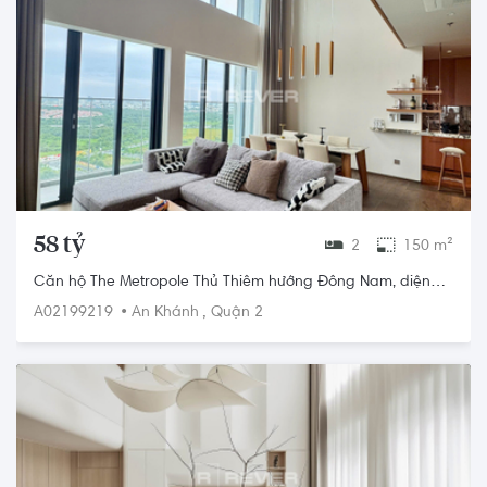
58 tỷ
2
150 m²
Căn hộ The Metropole Thủ Thiêm hướng Đông Nam, diện
tích 150m²
•
,
A02199219
An Khánh
Quận 2