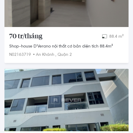
70 tr/tháng
88.4 m²
Shop-house D'Verano nội thất cơ bản diện tích 88.4m²
•
,
N02163719
An Khánh
Quận 2