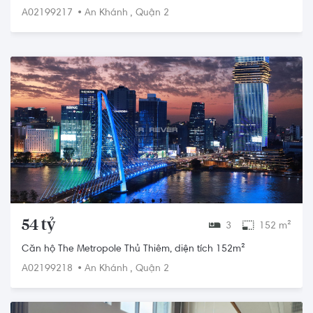
83m²
•
,
A02199217
An Khánh
Quận 2
54 tỷ
3
152 m²
Căn hộ The Metropole Thủ Thiêm, diện tích 152m²
•
,
A02199218
An Khánh
Quận 2