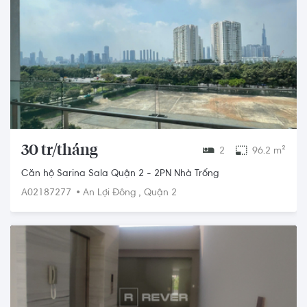
30 tr/tháng
2
96.2 m²
Căn hộ Sarina Sala Quận 2 - 2PN Nhà Trống
•
,
A02187277
An Lợi Đông
Quận 2