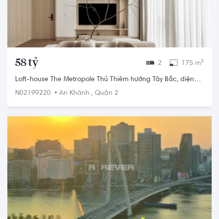
58 tỷ
2
175 m²
Loft-house The Metropole Thủ Thiêm hướng Tây Bắc, diện
tích 175m²
•
,
N02199220
An Khánh
Quận 2