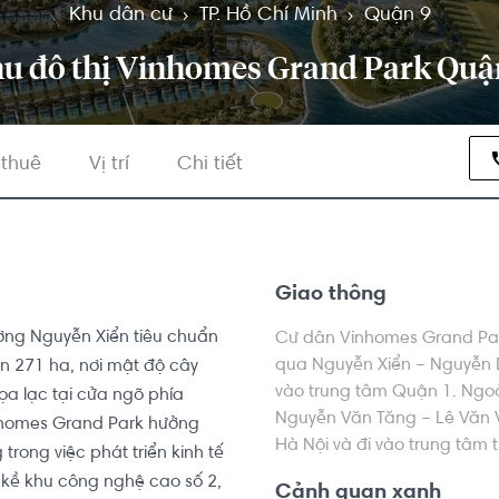
Khu dân cư
TP. Hồ Chí Minh
Quận 9
u đô thị Vinhomes Grand Park Quậ
 thuê
Vị trí
Chi tiết
Giao thông
ờng Nguyễn Xiển tiêu chuẩn 
Cư dân Vinhomes Grand Par
qua Nguyễn Xiển – Nguyễn D
ến 271 ha, nơi mật độ cây 
vào trung tâm Quận 1. Ngoà
 lạc tại cửa ngõ phía 
Nguyễn Văn Tăng – Lê Văn V
nhomes Grand Park hưởng 
Hà Nội và đi vào trung tâm 
trong việc phát triển kinh tế 
 kề khu công nghệ cao số 2, 
Cảnh quan xanh