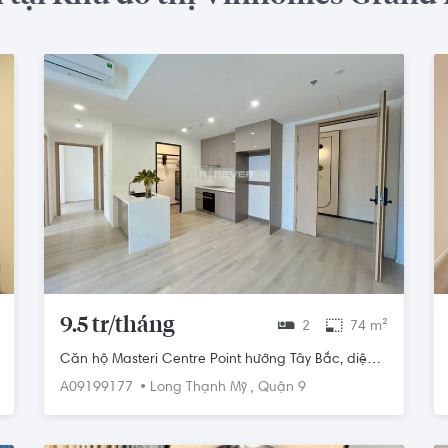
9.5 tr/tháng
2
74 m²
Căn hộ Masteri Centre Point hướng Tây Bắc, diện
tích 74m²
•
,
A09199177
Long Thạnh Mỹ
Quận 9