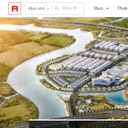
Mua
Thuê
Mua nhà