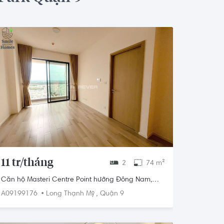
11 tr/tháng
2
74 m²
Căn hộ Masteri Centre Point hướng Đông Nam,
diện tích 74m²
•
,
A09199176
Long Thạnh Mỹ
Quận 9