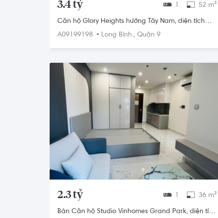
3.4 tỷ
1
52 m²
Căn hộ Glory Heights hướng Tây Nam, diện tích
52m²
•
,
A09199198
Long Bình
Quận 9
2.3 tỷ
1
36 m²
Bán Căn hộ Studio Vinhomes Grand Park, diện tích