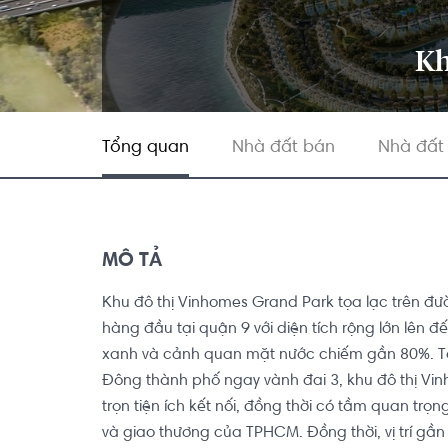
Kh
Tổng quan
Nhà đất bán
Nhà đất
MÔ TẢ
Khu đô thị Vinhomes Grand Park tọa lạc trên đư
hàng đầu tại quận 9 với diện tích rộng lớn lên đ
xanh và cảnh quan mặt nước chiếm gần 80%. Tọa
Đông thành phố ngay vành đai 3, khu đô thị Vi
trọn tiện ích kết nối, đồng thời có tầm quan trọng 
và giao thương của TPHCM. Đồng thời, vị trí gần