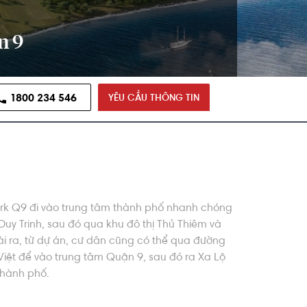
n 9
1800 234 546
YÊU CẦU THÔNG TIN
k Q9 đi vào trung tâm thành phố nhanh chóng
uy Trinh, sau đó qua khu đô thị Thủ Thiêm và
i ra, từ dự án, cư dân cũng có thể qua đường
iệt để vào trung tâm Quận 9, sau đó ra Xa Lộ
thành phố.