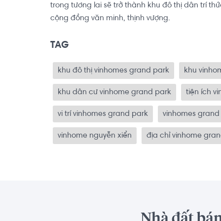
trong tương lai sẽ trở thành khu đô thị dân trí th
cộng đồng văn minh, thịnh vượng.
TAG
khu đô thị vinhomes grand park
khu vinho
khu dân cư vinhome grand park
tiện ích 
vi trí vinhomes grand park
vinhomes grand
vinhome nguyễn xiển
địa chỉ vinhome gra
Nhà đất bán