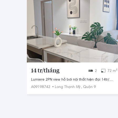
14 tr/tháng
2
72 m²
Lumiere 2PN view hồ bơi nội thất hiện đại 14tr/
tháng. ☎️ 0768892255 Hoàng Hằng (Zalo/Hotline)
•
,
A09198742
Long Thạnh Mỹ
Quận 9