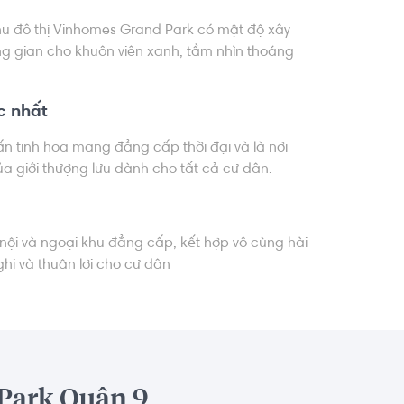
khu đô thị Vinhomes Grand Park có mật độ xây
g gian cho khuôn viên xanh, tầm nhìn thoáng
c nhất
 ấn tinh hoa mang đẳng cấp thời đại và là nơi
ủa giới thượng lưu dành cho tất cả cư dân.
ả nội và ngoại khu đẳng cấp, kết hợp vô cùng hài
ghi và thuận lợi cho cư dân
 Park Quận 9