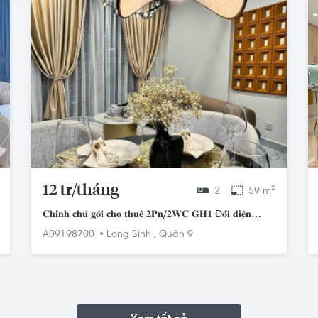
12 tr/tháng
2
59 m²
𝐂𝐡𝐢́𝐧𝐡 𝐜𝐡𝐮̉ 𝐠𝐨̛̉𝐢 𝐜𝐡𝐨 𝐭𝐡𝐮𝐞̂ 𝟐𝐏𝐧/𝟐𝐖𝐂 𝐆𝐇𝟏 Đ𝐨̂́𝐢 𝐝𝐢𝐞̣̂𝐧
𝐕𝐢𝐧𝐜𝐨𝐦. LH 0768892255
•
,
A09198700
Long Bình
Quận 9