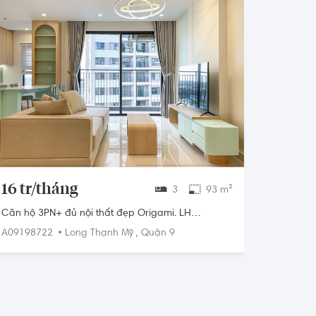
16 tr/tháng
3
93 m²
Căn hộ 3PN+ đủ nội thất đẹp Origami. LH
0768892255
•
,
A09198722
Long Thạnh Mỹ
Quận 9