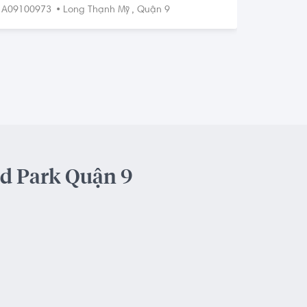
sổ hồng. Gọi ngay 0768892255
•
,
A09100973
Long Thạnh Mỹ
Quận 9
nd Park Quận 9