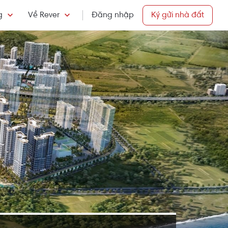
g
Về Rever
Đăng nhập
Ký gửi nhà đất