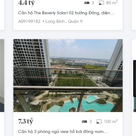
4.4 tỷ
3
80 m²
Căn hộ The Beverly Solari 02 hướng Đông, diện
tích 80 m²
•
,
A09199182
Long Bình
Quận 9
7.3 tỷ
3
100 m²
Căn hộ 3 phòng ngủ view hồ bơi đông nam