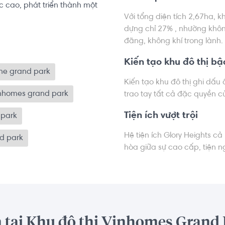
ức cao, phát triển thành một 
Với tổng diện tích 2,67ha, 
dựng chỉ 27% , nhường khôn
đãng, không khí trong lành.
Kiến tạo khu đô thị bậ
me grand park
Kiến tạo khu đô thị ghi dấu
vinhomes grand park
trao tay tất cả đặc quyền c
Tiện ích vượt trội
 park
Hệ tiện ích Glory Heights c
nd park
hòa giữa sự cao cấp, tiện n
 tại Khu đô thị Vinhomes Grand