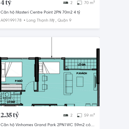
4 tỷ
2
70 m²
Căn hộ Masteri Centre Point 2PN 70m2 4 tỷ
•
,
A09199178
Long Thạnh Mỹ
Quận 9
2.35 tỷ
2
59 m²
Căn hộ Vinhomes Grand Park 2PN1WC 59m2 có