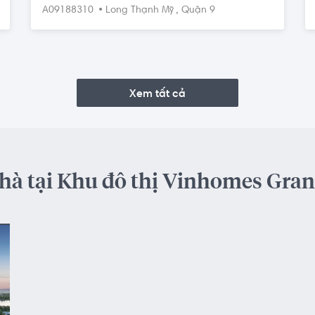
Masteri Centre Point. Gọi ngay 0768892255
•
,
A09188310
Long Thạnh Mỹ
Quận 9
Xem tất cả
hà tại Khu đô thị Vinhomes Gra