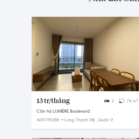
13 tr/tháng
2
74 m²
Căn hộ LUMIÈRE Boulevard
•
,
A09199286
Long Thạnh Mỹ
Quận 9