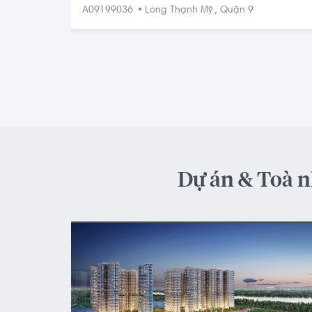
36 m², view hồ bơi công viên đẹp
•
,
A09199036
Long Thạnh Mỹ
Quận 9
Dự án & Toà n