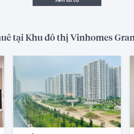
Xem tất cả
huê tại Khu đô thị Vinhomes Gra