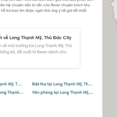
 nhật liên tục. Theo dõi diễn biến giá nhà đất, phân tích
iên hệ chuyên viên tư vấn của Rever chuyên trách khu
hỗ trợ bạn tìm được ngôi nhà ưng ý với giá tốt nhất.
ết về Long Thạnh Mỹ, Thủ Đức City
n về môi trường tại Long Thạnh Mỹ, Thủ
hống kê, đề xuất từ Rever dành cho
Nhà phố tại Long Thạnh Mỹ, Thủ Đức City
Biệt thự tại Long Thạnh Mỹ, Thủ Đức City
Căn hộ dịch vụ tại Long Thạnh Mỹ, Thủ Đức City
Văn phòng tại Long Thạnh Mỹ, Thủ Đức City