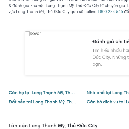
Đức City với thông tin, giá và hình ảnh thật được xác thực và cập
& đánh giá khu vực Long Thạnh Mỹ, Thủ Đức City từ chuyên gia. L
vực Long Thạnh Mỹ, Thủ Đức City qua số hotline
1800 234 546
để 
Đánh giá chi ti
Tìm hiểu nhiều hơ
Đức City. Những t
bạn.
Căn hộ tại Long Thạnh Mỹ, Thủ Đức City
Đất nền tại Long Thạnh Mỹ, Thủ Đức City
Lân cận Long Thạnh Mỹ, Thủ Đức City