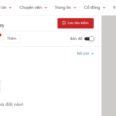
 án
Chuyên viên
Trang tin
Cổ đông
V
Lưu tìm kiếm
ty
Thêm
Bản đồ
Nổi bật
hà đất nào!