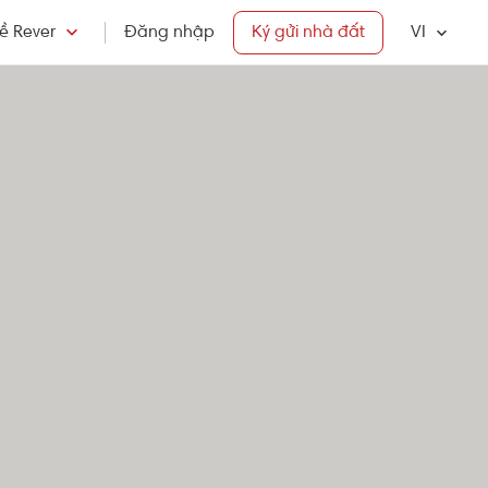
ề Rever
Đăng nhập
Ký gửi nhà đất
VI