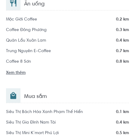
Ăn uống
Mộc Giới Coffee
0.2 km
Coffee Đông Phương
0.3 km
Quán Lẩu Xuân Lam
0.4 km
Trung Nguyên E-Coffee
0.7 km
Coffee 8 Sơn
0.8 km
Xem thêm
Mua sắm
Siêu Thị Bách Hóa Xanh Phạm Thế Hiển
0.1 km
Siêu Thị Gia Đình Nam Tài
0.4 km
Siêu Thị Mini K´mart Phú Lợi
0.5 km