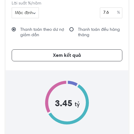
Lãi suất %/năm
%
Mặc định
Thanh toán theo dư nợ
Thanh toán đều hàng
giảm dần
tháng
Xem kết quả
3.45
tỷ