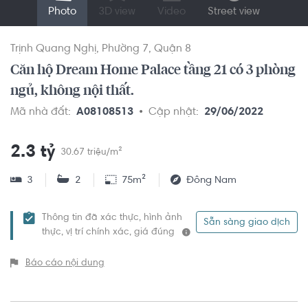
Photo
3D view
Video
Street view
Trịnh Quang Nghị
Phường 7
Quận 8
Căn hộ Dream Home Palace tầng 21 có 3 phòng
ngủ, không nội thất.
Mã nhà đất:
A08108513
Cập nhật:
29/06/2022
2.3 tỷ
30.67 triệu/m²
3
2
75m²
Đông Nam
Thông tin đã xác thực, hình ảnh
Sẵn sàng giao dịch
thực, vị trí chính xác, giá đúng
Báo cáo nội dung