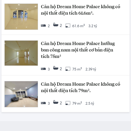
Căn hộ Dream Home Palace không có
nội thất diện tích 61.6m².
2
2
61.6 m²
3.2 tỷ
Căn hộ Dream Home Palace hướng
ban công nam nội thất cơ bản diện
tích 75m²
2
3
75 m²
2.39 tỷ
Căn hộ Dream Home Palace không có
nội thất diện tích 79m².
2
3
79 m²
2.5 tỷ