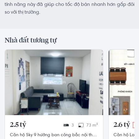
tính năng này đã giúp cho tốc độ bán nhanh hơn gấp đôi
so với thị trường.
Nhà đất tương tự
2.5 tỷ
2.6 tỷ
3
73 m²
-3
Căn hộ Sky 9 hướng ban công bắc nội thất
Căn hộ Lover