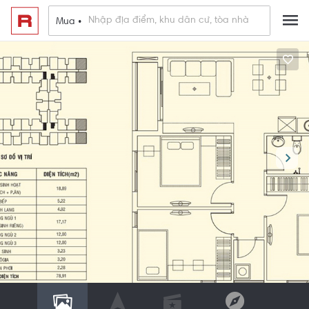
Mua •