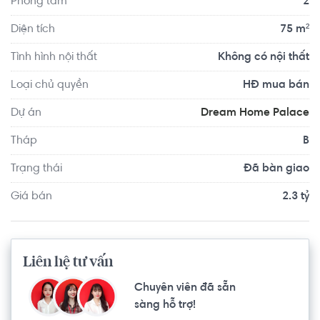
Phòng tắm
2
ninh, tạo nên một cộng đồng cư dân đẳng cấp, mang nét 
văn hóa riêng biệt.
Diện tích
75 m²
Tình hình nội thất
Không có nội thất
Loại chủ quyền
HĐ mua bán
Dự án
Dream Home Palace
Tháp
B
Trạng thái
Đã bàn giao
Giá bán
2.3 tỷ
Liên hệ tư vấn
Chuyên viên đã sẵn
sàng hỗ trợ!