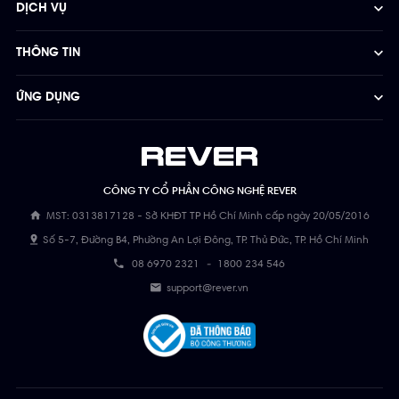
DỊCH VỤ
THÔNG TIN
ỨNG DỤNG
CÔNG TY CỔ PHẦN CÔNG NGHỆ REVER
MST: 0313817128 - Sở KHĐT TP Hồ Chí Minh cấp ngày 20/05/2016
Số 5-7, Đường B4, Phường An Lợi Đông, TP. Thủ Đức, TP. Hồ Chí Minh
08 6970 2321
-
1800 234 546
support@rever.vn