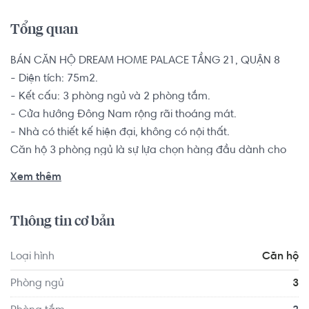
Tổng quan
BÁN CĂN HỘ DREAM HOME PALACE TẦNG 21, QUẬN 8 

- Diện tích: 75m2. 

- Kết cấu: 3 phòng ngủ và 2 phòng tắm. 

- Cửa hướng Đông Nam rộng rãi thoáng mát. 

- Nhà có thiết kế hiện đại, không có nội thất.

Căn hộ 3 phòng ngủ là sự lựa chọn hàng đầu dành cho 
các hộ gia đình từ 3-5 thành viên muốn tìm kiếm một 
Xem thêm
chốn an cư để yên tâm lập nghiệp nơi thành phố đông 
đúc này.

Thông tin cơ bản
Dream Home Palace có tổng diện tích hơn 13.000m2, với 
Loại hình
Căn hộ
khu căn hộ và nhiều tiện ích khác biệt, độc đáo, được xây 
dựng theo mô hình biệt lập, khép kín với lối thiết kế theo 
Phòng ngủ
3
phong cách cổ điển, Hoàng Gia nên rất sang trọng, an 