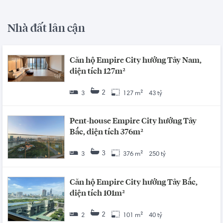
Nhà đất lân cận
Căn hộ Empire City hướng Tây Nam,
diện tích 127m²
2
3
127 m²
43 tỷ
Pent-house Empire City hướng Tây
Bắc, diện tích 376m²
3
3
376 m²
250 tỷ
Căn hộ Empire City hướng Tây Bắc,
diện tích 101m²
2
2
101 m²
40 tỷ