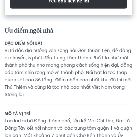
Yêu cầu liên hệ lại
Ưu điểm ngôi nhà
ĐẶC ĐIỂM NỔI BẬT
Vị trí đắc địa hướng ven sông Sài Gòn thuận tiện, dễ dàng
di chuyển, 5 phút đến Trung Tâm Thành Phố tựa như một
thành phố thu nhỏ mang phong cách sống hiện đại, đẳng
cấp tầm nhìn rộng mở về thành phố. Nổi bật là tòa tháp
quan sát cao 86 tầng, điểm nhấn cao nhất khu đô thị mới
Thủ Thiêm và cũng là tòa nhà cao nhất Việt Nam trong
tương lai.
MÔ TẢ VỊ TRÍ
Tọa lại tại bờ Đông thành phố, liền kề Mai Chí Thọ, Đại Lộ
Đông Tây kết nối nhanh với các trung tâm quận 1 và quận
lân cận. Mất khoảng 7 phút đến Chợ Bến Thành và Ủy