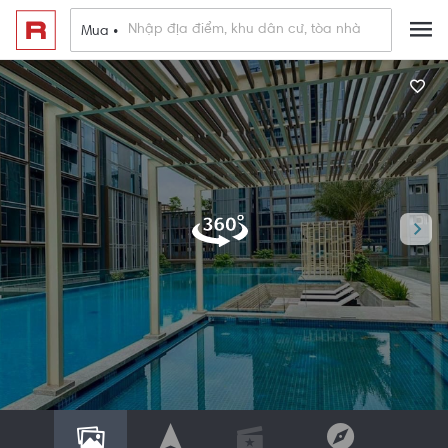
Mua •