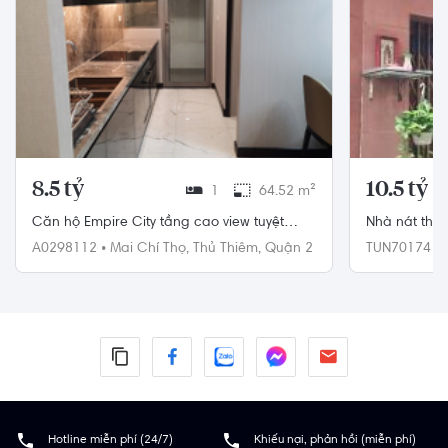
8.5 tỷ
10.5 tỷ
1
64.52 m²
Căn hộ Empire City tầng cao view tuyệt
Nhà nát thuậ
đẹp, đầy đủ nội thất.
xe hơi.
A0298112
•
Mai Chí Thọ,
Thủ Thiêm,
Quận 2
TUN70174
•
Quận 5
Hotline miễn phí (24/7)
Khiếu nại, phản hồi (miễn phí)