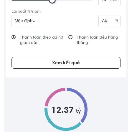
Lãi suất %/năm
%
Mặc định
Thanh toán theo dư nợ
Thanh toán đều hàng
giảm dần
tháng
Xem kết quả
12.37
tỷ