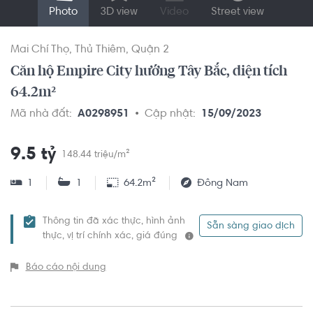
Photo
3D view
Video
Street view
Mai Chí Thọ
Thủ Thiêm
Quận 2
Căn hộ Empire City hướng Tây Bắc, diện tích
64.2m²
Mã nhà đất:
A0298951
Cập nhật:
15/09/2023
9.5 tỷ
148.44 triệu/m²
1
1
64.2m²
Đông Nam
Thông tin đã xác thực, hình ảnh
Sẵn sàng giao dịch
thực, vị trí chính xác, giá đúng
Báo cáo nội dung