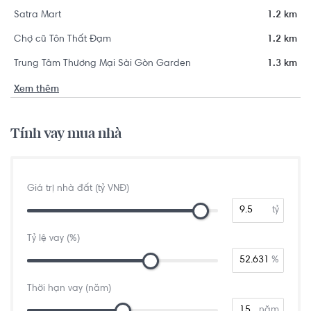
Satra Mart
1.2 km
Chợ cũ Tôn Thất Đạm
1.2 km
Trung Tâm Thương Mại Sài Gòn Garden
1.3 km
Xem thêm
Tính vay mua nhà
Giá trị nhà đất (tỷ VNĐ)
tỷ
Tỷ lệ vay (%)
%
Thời hạn vay (năm)
năm