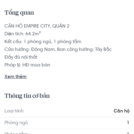
Tổng quan
CĂN HỘ EMPIRE CITY, QUẬN 2

Diện tích: 64.2m²

Kết cấu: 1 phòng ngủ, 1 phòng tắm

Cửa hướng: Đông Nam, Ban công hướng: Tây Bắc

Đầy đủ nội thất

Pháp lý: HĐ mua bán

Xem thêm
Căn hộ có vị trí cách Anh ngữ Việt Mỹ Quận 4 1.0 km, 
cách Trường Tiểu học Nguyễn Thái Bình 1.0 km... Tọa lạc 
Thông tin cơ bản
tại vị trí thuận tiện di chuyển với đầy đủ các tiện ích về y tế, 
giáo dục và giải trí xung quanh như: Trạm Y Tế Phường 18 
Loại hình
Căn hộ
Quận 4, Nha Khoa Khánh An...
Phòng ngủ
1