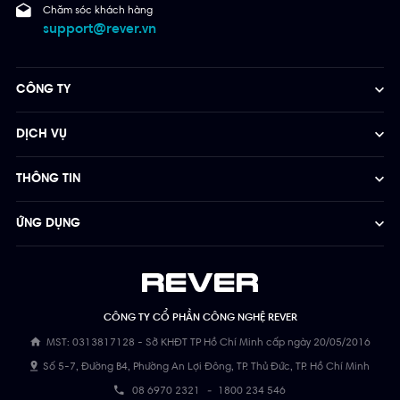
Chăm sóc khách hàng
support@rever.vn
CÔNG TY
DỊCH VỤ
THÔNG TIN
ỨNG DỤNG
CÔNG TY CỔ PHẦN CÔNG NGHỆ REVER
MST: 0313817128 - Sở KHĐT TP Hồ Chí Minh cấp ngày 20/05/2016
Số 5-7, Đường B4, Phường An Lợi Đông, TP. Thủ Đức, TP. Hồ Chí Minh
08 6970 2321
-
1800 234 546