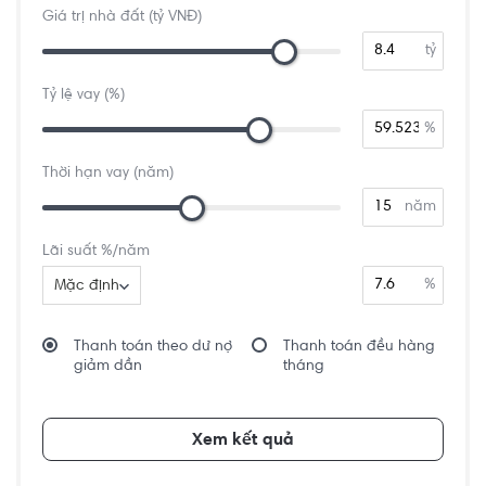
Giá trị nhà đất (tỷ VNĐ)
tỷ
Tỷ lệ vay (%)
%
Thời hạn vay (năm)
năm
Lãi suất %/năm
%
Mặc định
Thanh toán theo dư nợ
Thanh toán đều hàng
giảm dần
tháng
Xem kết quả