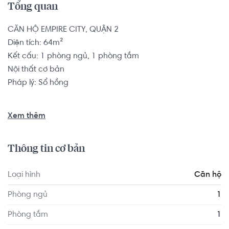
Tổng quan
CĂN HỘ EMPIRE CITY, QUẬN 2

Diện tích: 64m²

Kết cấu: 1 phòng ngủ, 1 phòng tắm

Nội thất cơ bản

Pháp lý: Sổ hồng

Căn hộ có vị trí cách Anh ngữ Việt Mỹ Quận 4 1.0 km, 
Xem thêm
cách Trường Tiểu học Nguyễn Thái Bình 1.0 km... Tọa lạc 
tại vị trí thuận tiện di chuyển với đầy đủ các tiện ích về y tế, 
Thông tin cơ bản
giáo dục và giải trí xung quanh như: Trạm Y Tế Phường 18 
Quận 4, Nha Khoa Khánh An...
Loại hình
Căn hộ
Phòng ngủ
1
Phòng tắm
1