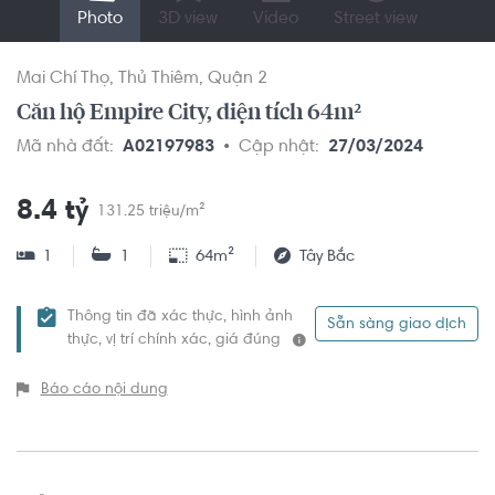
Photo
3D view
Video
Street view
Mai Chí Thọ
Thủ Thiêm
Quận 2
Căn hộ Empire City, diện tích 64m²
Mã nhà đất:
A02197983
Cập nhật:
27/03/2024
8.4 tỷ
131.25 triệu/m²
1
1
64m²
Tây Bắc
Thông tin đã xác thực, hình ảnh
Sẵn sàng giao dịch
thực, vị trí chính xác, giá đúng
Báo cáo nội dung