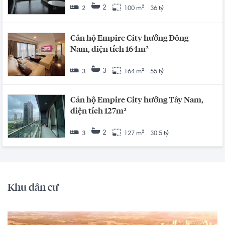
2
2
100 m²
36 tỷ
Căn hộ Empire City hướng Đông
Nam, diện tích 164m²
3
3
164 m²
55 tỷ
Căn hộ Empire City hướng Tây Nam,
diện tích 127m²
2
3
127 m²
30.5 tỷ
Khu dân cư