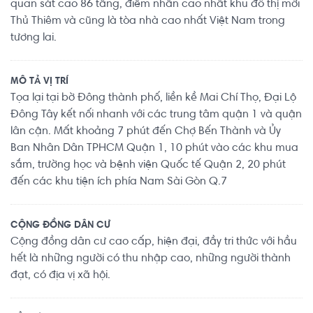
quan sát cao 86 tầng, điểm nhấn cao nhất khu đô thị mới
Thủ Thiêm và cũng là tòa nhà cao nhất Việt Nam trong
tương lai.
MÔ TẢ VỊ TRÍ
Tọa lại tại bờ Đông thành phố, liền kề Mai Chí Thọ, Đại Lộ
Đông Tây kết nối nhanh với các trung tâm quận 1 và quận
lân cận. Mất khoảng 7 phút đến Chợ Bến Thành và Ủy
Ban Nhân Dân TPHCM Quận 1, 10 phút vào các khu mua
sắm, trường học và bệnh viện Quốc tế Quận 2, 20 phút
đến các khu tiện ích phía Nam Sài Gòn Q.7
CỘNG ĐỒNG DÂN CƯ
Cộng đồng dân cư cao cấp, hiện đại, đầy tri thức với hầu
hết là những người có thu nhập cao, những người thành
đạt, có địa vị xã hội.