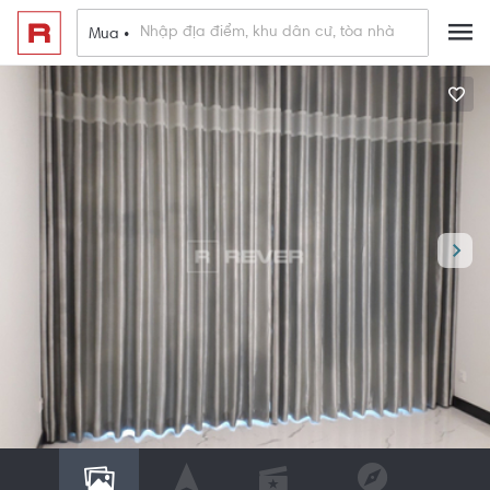
Mua •