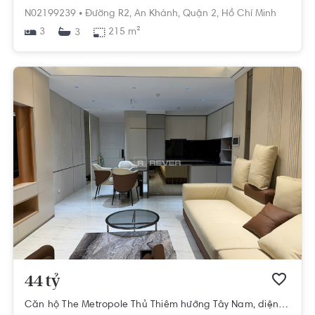
N02199239 •
Đường R2,
An Khánh,
Quận 2,
Hồ Chí Minh
3
215 m²
3
44 tỷ
Căn hộ The Metropole Thủ Thiêm hướng Tây Nam, diện tích 90m²