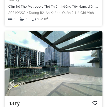
Căn hộ The Metropole Thủ Thiêm hướng Tây Nam, diện tích 83.6m²
A02199231 •
Đường R2,
An Khánh,
Quận 2,
Hồ Chí Minh
2
83.6 m²
2
43 tỷ