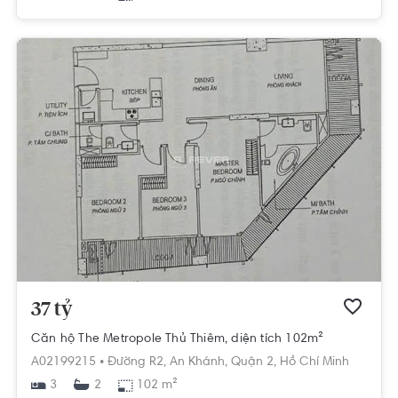
37 tỷ
Căn hộ The Metropole Thủ Thiêm, diện tích 102m²
A02199215 •
Đường R2,
An Khánh,
Quận 2,
Hồ Chí Minh
3
102 m²
2