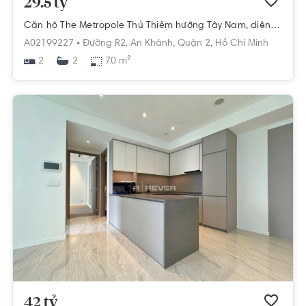
29.5 tỷ
Căn hộ The Metropole Thủ Thiêm hướng Tây Nam, diện tích 70m²
A02199227 •
Đường R2,
An Khánh,
Quận 2,
Hồ Chí Minh
2
70 m²
2
42 tỷ