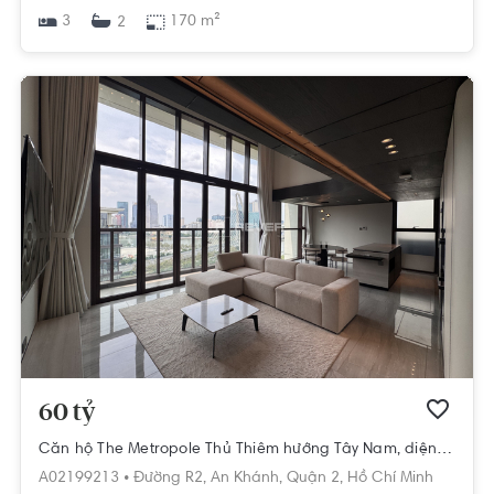
3
170 m²
2
60 tỷ
Căn hộ The Metropole Thủ Thiêm hướng Tây Nam, diện tích 170m²
A02199213 •
Đường R2,
An Khánh,
Quận 2,
Hồ Chí Minh