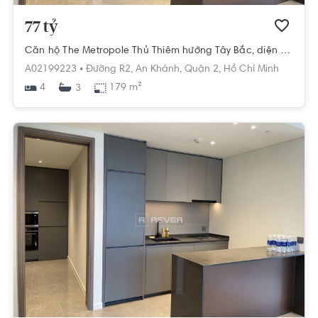
77 tỷ
Căn hộ The Metropole Thủ Thiêm hướng Tây Bắc, diện tích 179m²
A02199223 •
Đường R2,
An Khánh,
Quận 2,
Hồ Chí Minh
4
179 m²
3