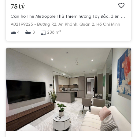
75 tỷ
Căn hộ The Metropole Thủ Thiêm hướng Tây Bắc, diện tích 236m²
A02199225 •
Đường R2,
An Khánh,
Quận 2,
Hồ Chí Minh
4
236 m²
3