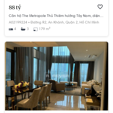
88 tỷ
Căn hộ The Metropole Thủ Thiêm hướng Tây Nam, diện tích 179m²
A02199224 •
Đường R2,
An Khánh,
Quận 2,
Hồ Chí Minh
4
179 m²
3