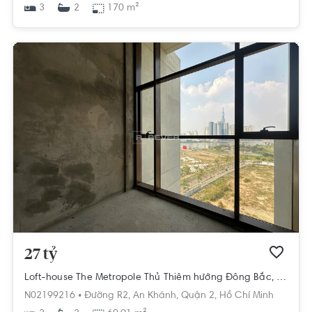
3
170 m²
2
27 tỷ
Loft-house The Metropole Thủ Thiêm hướng Đông Bắc, diện tích 69.91m²
N02199216 •
Đường R2,
An Khánh,
Quận 2,
Hồ Chí Minh