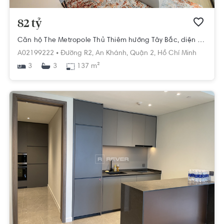
82 tỷ
Căn hộ The Metropole Thủ Thiêm hướng Tây Bắc, diện tích 137m²
A02199222 •
Đường R2,
An Khánh,
Quận 2,
Hồ Chí Minh
3
137 m²
3