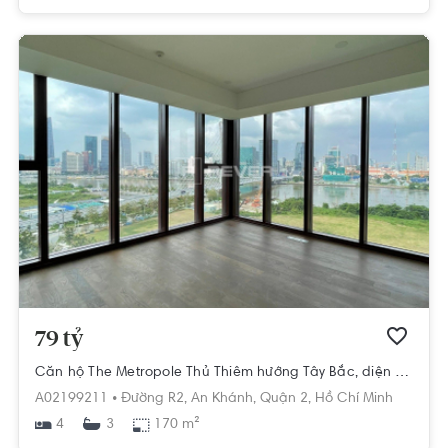
79 tỷ
Căn hộ The Metropole Thủ Thiêm hướng Tây Bắc, diện tích 170m²
A02199211 •
Đường R2,
An Khánh,
Quận 2,
Hồ Chí Minh
4
170 m²
3