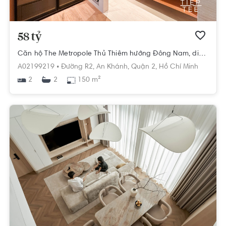
58 tỷ
Căn hộ The Metropole Thủ Thiêm hướng Đông Nam, diện tích 150m²
A02199219 •
Đường R2,
An Khánh,
Quận 2,
Hồ Chí Minh
2
150 m²
2