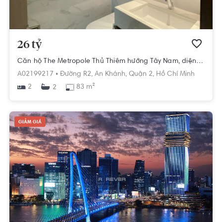
26 tỷ
Căn hộ The Metropole Thủ Thiêm hướng Tây Nam, diện tích 83m²
A02199217 •
Đường R2,
An Khánh,
Quận 2,
Hồ Chí Minh
2
83 m²
2
GIẢM GIÁ