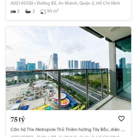
A02145330 •
Đường R2,
An Khánh,
Quận 2,
Hồ Chí Minh
2
90 m²
2
75 tỷ
Căn hộ The Metropole Thủ Thiêm hướng Tây Bắc, diện tích 137m²