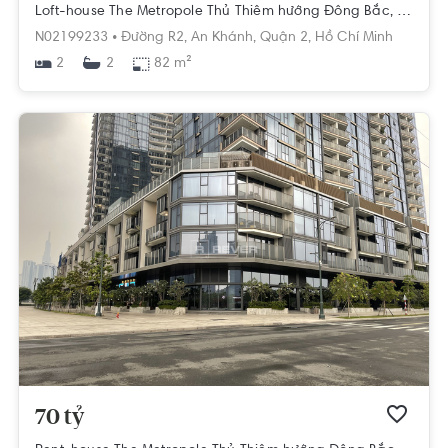
Loft-house The Metropole Thủ Thiêm hướng Đông Bắc, diện tích 82m²
N02199233 •
Đường R2,
An Khánh,
Quận 2,
Hồ Chí Minh
2
82 m²
2
70 tỷ