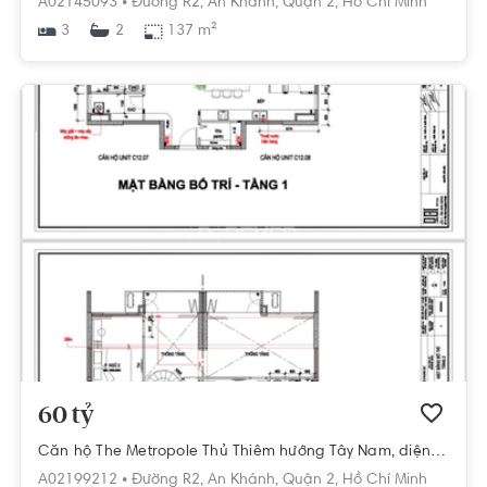
A02145093 •
Đường R2,
An Khánh,
Quận 2,
Hồ Chí Minh
3
137 m²
2
60 tỷ
Căn hộ The Metropole Thủ Thiêm hướng Tây Nam, diện tích 170m²
A02199212 •
Đường R2,
An Khánh,
Quận 2,
Hồ Chí Minh