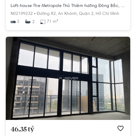
Loft-house The Metropole Thủ Thiêm hướng Đông Bắc, diện tích 71m²
N02199232 •
Đường R2,
An Khánh,
Quận 2,
Hồ Chí Minh
2
71 m²
2
46.35 tỷ