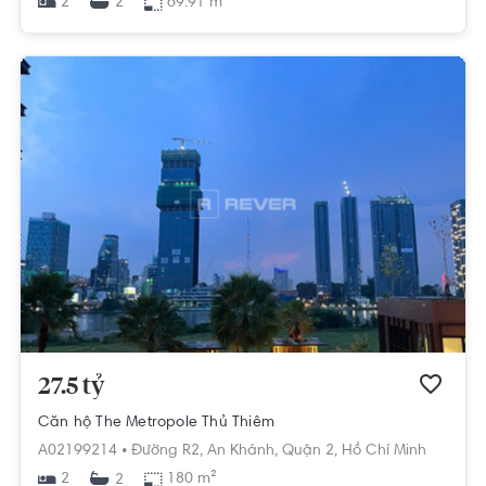
2
69.91 m²
2
27.5 tỷ
Căn hộ The Metropole Thủ Thiêm
A02199214 •
Đường R2,
An Khánh,
Quận 2,
Hồ Chí Minh
2
180 m²
2