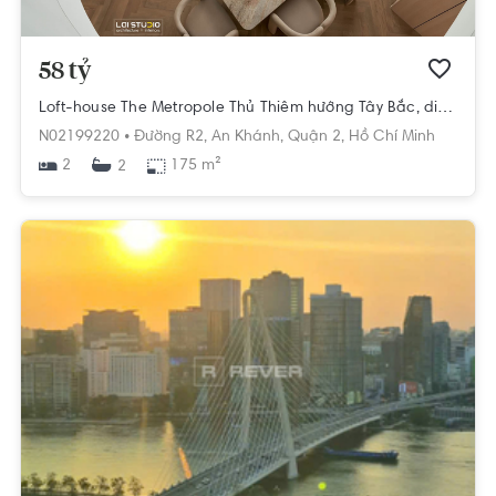
58 tỷ
Loft-house The Metropole Thủ Thiêm hướng Tây Bắc, diện tích 175m²
N02199220 •
Đường R2,
An Khánh,
Quận 2,
Hồ Chí Minh
2
175 m²
2