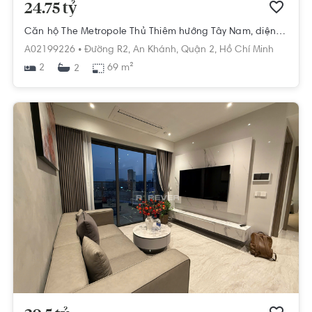
24.75 tỷ
Căn hộ The Metropole Thủ Thiêm hướng Tây Nam, diện tích 69m²
A02199226 •
Đường R2,
An Khánh,
Quận 2,
Hồ Chí Minh
2
69 m²
2