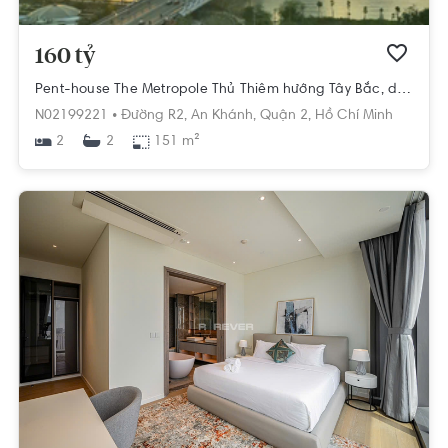
160 tỷ
Pent-house The Metropole Thủ Thiêm hướng Tây Bắc, diện tích 151m²
N02199221 •
Đường R2,
An Khánh,
Quận 2,
Hồ Chí Minh
2
151 m²
2