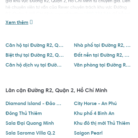
giá khu vực Đường R2, Quận 2, Hồ Chí Minh từ chuyên gia. Liên
hệ chuyên viên tư vấn của Rever chuyên trách khu vực Đường
R2, Quận 2, Hồ Chí Minh qua số hotline
1800 234 546
để hỗ trợ
bạn tìm được ngôi nhà ưng ý với giá tốt nhất.
Xem thêm
Căn hộ tại Đường R2, Quận 2, Hồ Chí Minh
Nhà phố tại Đường R2, Quận 2, Hồ Chí Minh
Biệt thự tại Đường R2, Quận 2, Hồ Chí Minh
Đất nền tại Đường R2, Quận 2, Hồ Chí Minh
Căn hộ dịch vụ tại Đường R2, Quận 2, Hồ Chí Minh
Văn phòng tại Đường R2, Quận 2, Hồ Chí Minh
Lân cận Đường R2, Quận 2, Hồ Chí Minh
Diamond Island - Đảo Kim Cương
City Horse - An Phú
Đông Thủ Thiêm
Khu phố 4 Bình An
Sala Đại Quang Minh
Khu đô thị mới Thủ Thiêm
Sala Saroma Villa Q.2
Saigon Pearl