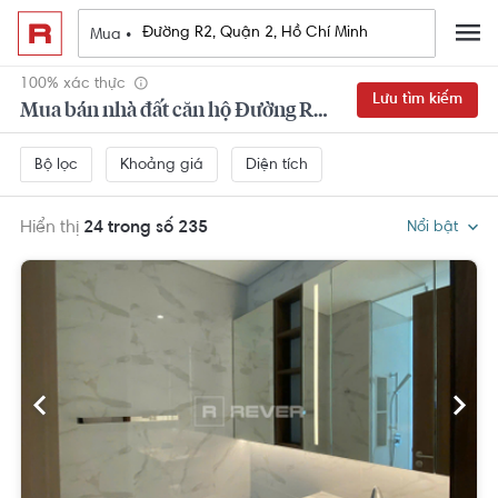
Mua •
100% xác thực
Lưu tìm kiếm
Mua bán nhà đất căn hộ Đường R2, Quận 2, Hồ Chí Minh
Khoảng giá
Diện tích
Bộ lọc
Hiển thị
24 trong số 235
Nổi bật