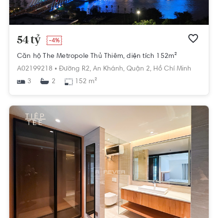
54 tỷ
-4%
Căn hộ The Metropole Thủ Thiêm, diện tích 152m²
A02199218 •
Đường R2,
An Khánh,
Quận 2,
Hồ Chí Minh
3
152 m²
2