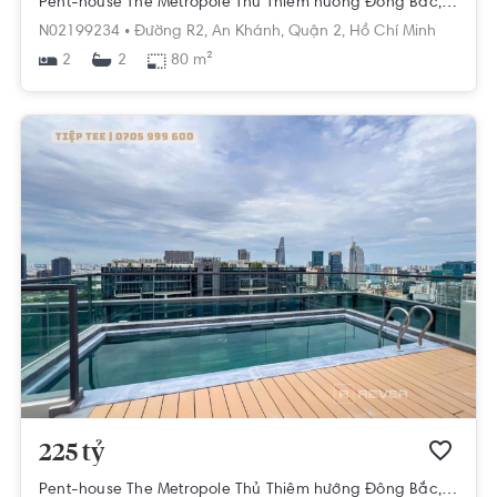
Pent-house The Metropole Thủ Thiêm hướng Đông Bắc, diện tích 80m²
N02199234 •
Đường R2,
An Khánh,
Quận 2,
Hồ Chí Minh
2
80 m²
2
225 tỷ
Pent-house The Metropole Thủ Thiêm hướng Đông Bắc, diện tích 215m²