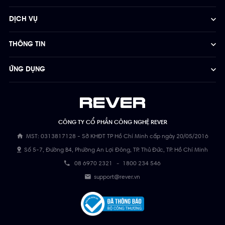
DỊCH VỤ
THÔNG TIN
ỨNG DỤNG
CÔNG TY CỔ PHẦN CÔNG NGHỆ REVER
MST: 0313817128 - Sở KHĐT TP Hồ Chí Minh cấp ngày 20/05/2016
Số 5-7, Đường B4, Phường An Lợi Đông, TP. Thủ Đức, TP. Hồ Chí Minh
08 6970 2321
-
1800 234 546
support@rever.vn