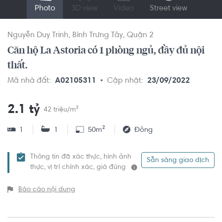
Photo
3D view
Video
Street view
Nguyễn Duy Trinh
Bình Trưng Tây
Quận 2
Căn hộ La Astoria có 1 phòng ngủ, đầy đủ nội
thất.
Mã nhà đất:
A02105311
Cập nhật:
23/09/2022
2.1 tỷ
42 triệu/m²
1
1
50m²
Đông
Thông tin đã xác thực, hình ảnh
Sẵn sàng giao dịch
thực, vị trí chính xác, giá đúng
Báo cáo nội dung