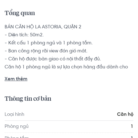
Tổng quan
BÁN CĂN HỘ LA ASTORIA, QUẬN 2 

- Diện tích: 50m2.

- Kết cấu 1 phòng ngủ và 1 phòng tắm. 

- Ban công rộng rãi view đón gió mát.

- Căn hộ được bàn giao có nội thất đầy đủ.

Căn hộ 1 phòng ngủ là sự lựa chọn hàng đầu dành cho 
các đôi vợ chồng trẻ, hộ gia đình từ 1-2 thành viên muốn 
Xem thêm
tìm kiếm một chốn an cư để yên tâm lập nghiệp nơi thành 
phố đông đúc này.

Thông tin cơ bản
Khu vực cao cấp có nhiều tiện ích như: hồ bơi, GYM, công 
Loại hình
Căn hộ
viên, khu vui chơi, thư viện, trường mầm non (theo tiêu 
chuẩn quận), phòng thể thao, v.v. Ra vào thang máy 
Phòng ngủ
1
bằng thẻ từ, an ninh 24/24, dân trí cao.