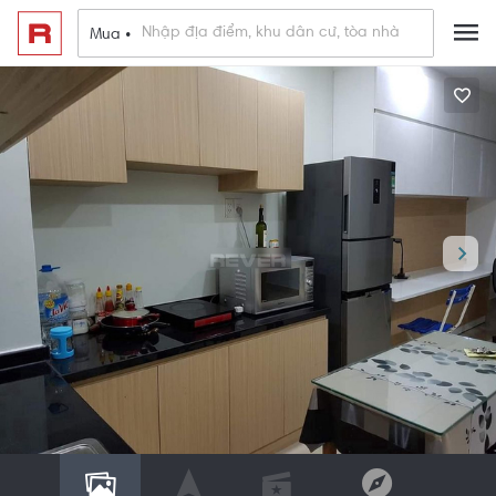
Mua •