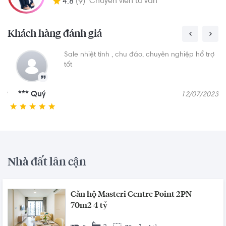
Chuyên viên tư vấn
4.8
(9)
Khách hàng đánh giá
hiệp hổ trợ
Chuyên viên Bds Rever rất chuyên nghiệp
căn đúng nhu cầu, giá tốt. Nhất định sẽ
việc với Rever
*** Hải
12/07/2023
20/
Nhà đất lân cận
Căn hộ Masteri Centre Point 2PN
70m2 4 tỷ