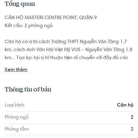
Tổng quan
CĂN HỘ MASTERI CENTRE POINT, QUẬN 9

Kết cấu: 2 phòng ngủ

Căn hộ có vị trí cách Trường THPT Nguyễn Văn Tăng 1.7 
km, cách Anh Văn Hội Việt Mỹ VUS - Nguyễn Văn Tăng 1.8 
km... Tọa lạc tại vị trí thuận tiện di chuyển với đầy đủ các 
tiện ích về y tế, giáo dục và giải trí xung quanh như: Trạm y 
Xem thêm
tế Phường Long Thạnh Mỹ, Cửa Hàng Thực Phẩm Satra 
Foods Lò Lu...
Thông tin cơ bản
Loại hình
Căn hộ
Phòng ngủ
2
Phòng tắm
2