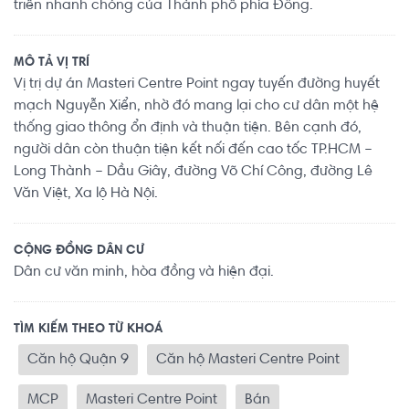
triển nhanh chóng của Thành phố phía Đông.
MÔ TẢ VỊ TRÍ
Vị trị dự án Masteri Centre Point ngay tuyến đường huyết
mạch Nguyễn Xiển, nhờ đó mang lại cho cư dân một hệ
thống giao thông ổn định và thuận tiện. Bên cạnh đó,
người dân còn thuận tiện kết nối đến cao tốc TP.HCM –
Long Thành – Dầu Giây, đường Võ Chí Công, đường Lê
Văn Việt, Xa lộ Hà Nội.
CỘNG ĐỒNG DÂN CƯ
Dân cư văn minh, hòa đồng và hiện đại.
TÌM KIẾM THEO TỪ KHOÁ
Căn hộ Quận 9
Căn hộ Masteri Centre Point
MCP
Masteri Centre Point
Bán