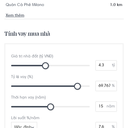
Quán Cà Phê Milano
1.0 km
Xem thêm
Tính vay mua nhà
Giá trị nhà đất (tỷ VNĐ)
tỷ
Tỷ lệ vay (%)
%
Thời hạn vay (năm)
năm
Lãi suất %/năm
%
Mặc định