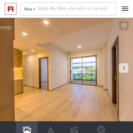
Mua •