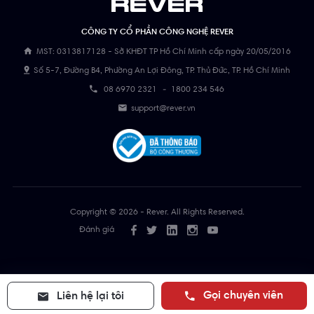
CÔNG TY CỔ PHẦN CÔNG NGHỆ REVER
MST: 0313817128 - Sở KHĐT TP Hồ Chí Minh cấp ngày 20/05/2016
Số 5-7, Đường B4, Phường An Lợi Đông, TP. Thủ Đức, TP. Hồ Chí Minh
08 6970 2321
-
1800 234 546
support@rever.vn
Copyright © 2026 - Rever. All Rights Reserved.
Đánh giá
Gọi chuyên viên
Liên hệ lại tôi