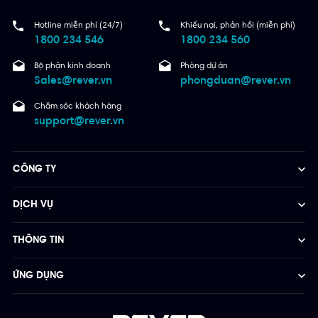
Hotline miễn phí (24/7)
Khiếu nại, phản hồi (miễn phí)
1800 234 546
1800 234 560
Bộ phận kinh doanh
Phòng dự án
Sales@rever.vn
phongduan@rever.vn
Chăm sóc khách hàng
support@rever.vn
CÔNG TY
DỊCH VỤ
THÔNG TIN
ỨNG DỤNG