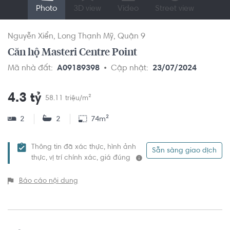
Photo
3D view
Video
Street view
Nguyễn Xiển
Long Thạnh Mỹ
Quận 9
Căn hộ Masteri Centre Point
Mã nhà đất:
A09189398
Cập nhật:
23/07/2024
4.3 tỷ
58.11 triệu/m²
2
2
74m²
Thông tin đã xác thực, hình ảnh
Sẵn sàng giao dịch
thực, vị trí chính xác, giá đúng
Báo cáo nội dung