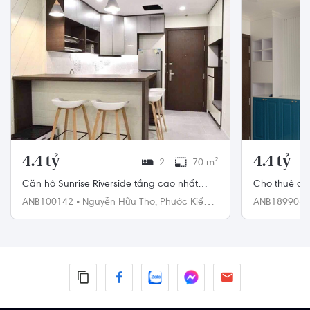
4.4 tỷ
4.4 tỷ
2
70 m²
Căn hộ Sunrise Riverside tầng cao nhất
Cho thuê că
2PN, nội thất đầy đủ
ANB100142
•
Nguyễn Hữu Thọ,
Phước Kiển,
ANB189908
Nhà Bè
Nhà Bè