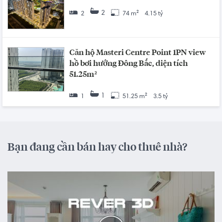
2
2
74 m²
4.15 tỷ
Căn hộ Masteri Centre Point 1PN view
hồ bơi hướng Đông Bắc, diện tích
51.25m²
1
1
51.25 m²
3.5 tỷ
Bạn đang cần bán hay cho thuê nhà?