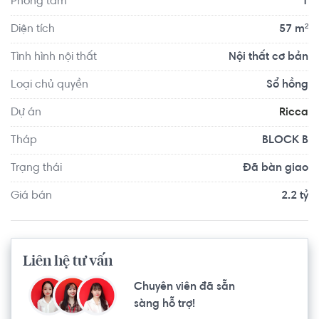
Phòng tắm
1
Dự án Ricca nằm trong quy hoạch Khu dân cư Rio Centro, 
Diện tích
57 m²
phường Phú Hữu, Quận 9. Bên trong nội khu căn hộ tập 
Tình hình nội thất
Nội thất cơ bản
hợp đa dạng tiện ích như công viên cây xanh nội khu, hồ 
bơi, Minimart, nhà cộng đồng, sân chơi trẻ em, sân thể 
Loại chủ quyền
Sổ hồng
thao đa năng, gym và Yoga, phòng sinh hoạt cộng đồng, 
Dự án
Ricca
nhà trẻ.
Tháp
BLOCK B
Trạng thái
Đã bàn giao
Giá bán
2.2 tỷ
Liên hệ tư vấn
Chuyên viên đã sẵn
sàng hỗ trợ!