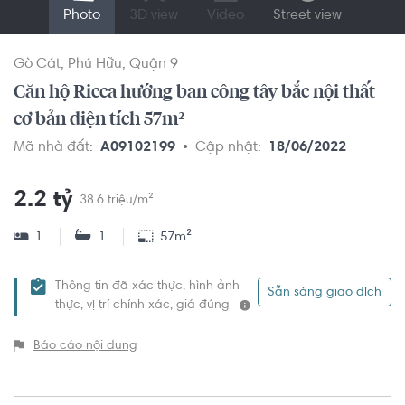
Photo
3D view
Video
Street view
Gò Cát
Phú Hữu
Quận 9
Căn hộ Ricca hướng ban công tây bắc nội thất
cơ bản diện tích 57m²
Mã nhà đất:
A09102199
Cập nhật:
18/06/2022
2.2 tỷ
38.6 triệu/m²
1
1
57m²
Thông tin đã xác thực, hình ảnh
Sẵn sàng giao dịch
thực, vị trí chính xác, giá đúng
Báo cáo nội dung