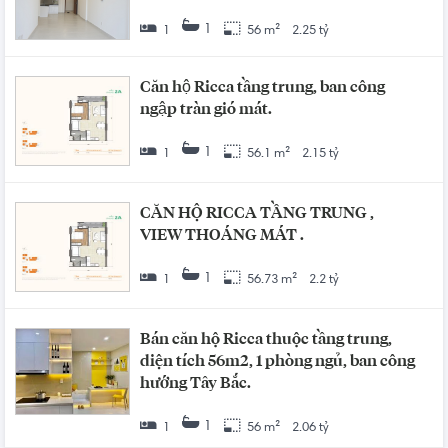
1
1
56 m²
2.25 tỷ
Căn hộ Ricca tầng trung, ban công
ngập tràn gió mát.
1
1
56.1 m²
2.15 tỷ
CĂN HỘ RICCA TẦNG TRUNG ,
VIEW THOÁNG MÁT .
1
1
56.73 m²
2.2 tỷ
Bán căn hộ Ricca thuộc tầng trung,
diện tích 56m2, 1 phòng ngủ, ban công
hướng Tây Bắc.
1
1
56 m²
2.06 tỷ