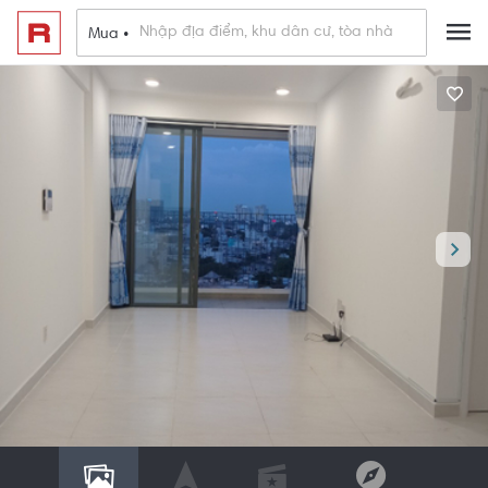
Mua •