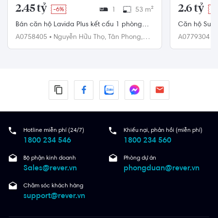
2.45 tỷ
2.6 tỷ
-6%
1
53 m²
-4
Bán căn hộ Lavida Plus kết cấu 1 phòng
Căn hộ Sunri
ngủ - Tầng cao, diện tích 53m2, pháp lý
tiện ích đầy 
A0758405
•
Nguyễn Hữu Thọ,
Tân Phong,
A0779304
•
đầy đủ.
Quận 7
Quận 7
Hotline miễn phí (24/7)
Khiếu nại, phản hồi (miễn phí)
1800 234 546
1800 234 560
Bộ phận kinh doanh
Phòng dự án
Sales@rever.vn
phongduan@rever.vn
Chăm sóc khách hàng
support@rever.vn