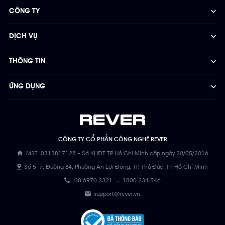
CÔNG TY
DỊCH VỤ
THÔNG TIN
ỨNG DỤNG
CÔNG TY CỔ PHẦN CÔNG NGHỆ REVER
MST: 0313817128 - Sở KHĐT TP Hồ Chí Minh cấp ngày 20/05/2016
Số 5-7, Đường B4, Phường An Lợi Đông, TP. Thủ Đức, TP. Hồ Chí Minh
08 6970 2321
-
1800 234 546
support@rever.vn