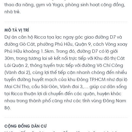
thao đa năng, gym và Yoga, phòng sinh hoạt cộng đồng,
nhà trẻ.
MÔ TẢ VỊ TRÍ
Dự án căn hộ Ricca tọa lạc ngay góc giao đường D7 và
đường Gò Cát, phường Phú Hữu, Quận 9, cách Vòng xoay
Phú Hữu khoảng 1.5km. Trong đó, đường D7 có lộ giới
30m, trong tương lai sẽ kết nối trực tiếp với Khu đô thị Cát
Lái Quận 2, thông tuyến trực tiếp với đường Võ Chí Công
(Vành đai 2), cùng lợi thế tiếp cận nhanh chóng đến nhiều
tuyến đường huyết mạch của khu Đông TP.HCM như đại lộ
Mai Chí Thọ, cầu Sài Gòn, Vành đai 3,… giúp cư dân sống
tại Ricca thuận lợi di chuyển đến các quận, huyện khác
nhau trong thành phố cũng như các tỉnh vùng Đông Nam
Bộ.
CỘNG ĐỒNG DÂN CƯ