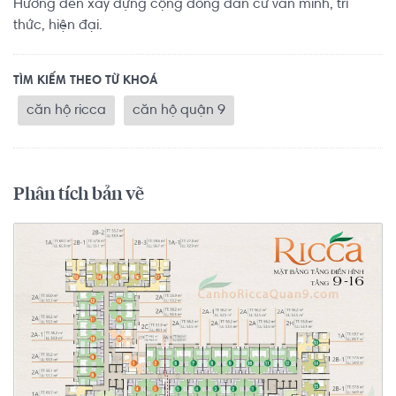
Hướng đến xây dựng cộng đồng dân cư văn minh, trí
thức, hiện đại.
TÌM KIẾM THEO TỪ KHOÁ
căn hộ ricca
căn hộ quận 9
Phân tích bản vẽ