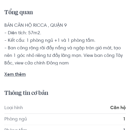
Tổng quan
BÁN CĂN HỘ RICCA , QUẬN 9 

- Diện tích: 57m2.

- Kết cấu: 1 phòng ngủ +1 và 1 phòng tắm. 

- Ban công rộng rãi đầy nắng và ngập tràn gió mát, tạo 
nên 1 góc nhỏ riêng tư đầy lãng mạn. View ban công Tây 
Bắc, view cửa chính Đông nam

- Căn hộ đã được trang bị nội thất cơ bản. 

Xem thêm
Với không gian không quá lớn nhưng vẫn đầy đủ tiện nghi, 
thiết kế hiện đại, cùng hàng loạt tiện ích đẳng cấp, giá 
Thông tin cơ bản
thành hợp lý, căn hộ 1 phòng ngủ sẽ là lựa chọn lý tưởng 
cho nhiều nhóm khách hàng chọn để sinh sống như các 
Loại hình
Căn hộ
khách hàng độc thân, yêu thích sự tự do hay các cặp vợ 
chồng trẻ mong muốn có một không gian sinh hoạt riêng 
Phòng ngủ
1
tư, ấm cúng.
