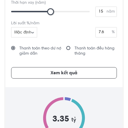
Thời hạn vay (năm)
năm
Lãi suất %/năm
%
Mặc định
Thanh toán theo dư nợ
Thanh toán đều hàng
giảm dần
tháng
Xem kết quả
3.35
tỷ